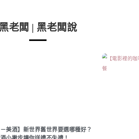
黑老闆 | 黑老闆說
欄－美酒】新世界舊世界要選哪種好？
送酒小撇步讓你送禮不失禮！