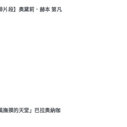
啡片段】奧黛莉．赫本 第凡
風撫摸的天堂」巴拉奧納咖