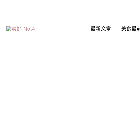
跳
至
主
最新文章
美食最
要
內
容