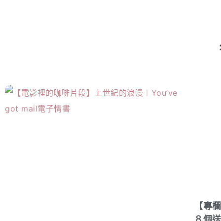
【專
８個