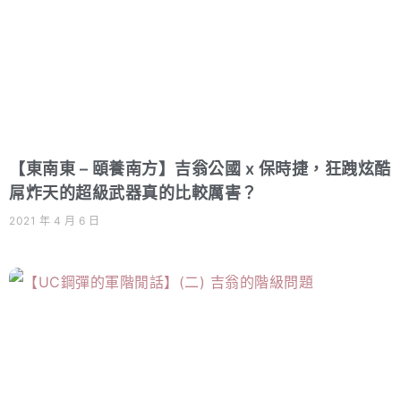
【東南東 – 頤養南方】吉翁公國 x 保時捷，狂跩炫酷
屌炸天的超級武器真的比較厲害？
2021 年 4 月 6 日