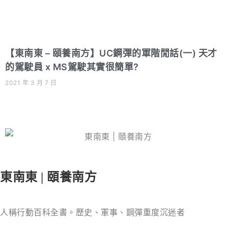
【東南東 – 頤養南方】UC鋼彈的軍階閒話(一) 天才
的駕駛員 x MS駕駛其實很簡單?
2021 年 3 月 7 日
東南東 | 頤養南方
人稱行動百科全書。歷史、軍事、鋼彈重度沉迷者