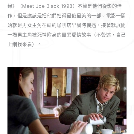
緣》（Meet Joe Black_1998）不算是他們從影的佳
作，但是應該是把他們拍得最俊最美的一部。電影一開
始就是男女主角在紐約咖啡店早餐時偶遇，接著就展開
一場男主角被死神附身的靈異愛情故事（不贅述，自己
上網找來看）。