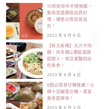
10款南投伴手禮推薦，
紫南宮還願逛街買好
禮，埔里必買就是這
些！
2023 年 9 月 6 日
【新北板橋】北方牛肉
麵｜肉多麵Q濃郁湯頭
超誘人，來亞東醫院必
吃美食！
2023 年 9 月 4 日
6間必買草仔粿推薦！Q
彈十足鹹香交織，客家
美食超美味！
2023 年 9 月 3 日