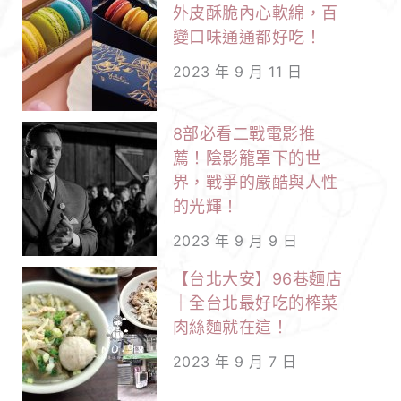
外皮酥脆內心軟綿，百
變口味通通都好吃！
2023 年 9 月 11 日
8部必看二戰電影推
薦！陰影籠罩下的世
界，戰爭的嚴酷與人性
的光輝！
2023 年 9 月 9 日
【台北大安】96巷麵店
｜全台北最好吃的榨菜
肉絲麵就在這！
2023 年 9 月 7 日