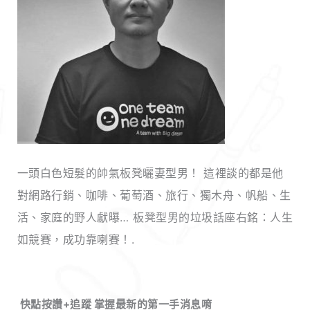
一頭白色短髮的帥氣板凳曬妻型男！ 這裡談的都是他
對網路行銷、咖啡、葡萄酒、旅行、獨木舟、帆船、生
活、家庭的野人獻曝… 板凳型男的垃圾話座右銘：人生
如競賽，成功靠喇賽！.
快點按讚+追蹤 掌握最新的第一手消息唷