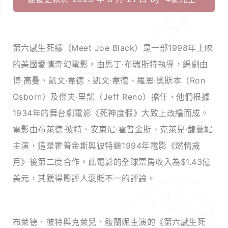
第六感生死緣（Meet Joe Black）是一部1998年上映
的美國愛情奇幻電影，由馬丁·布瑞斯特執導，編劇由
博·高曼、凱文·韋德、凱文·韋德、羅恩·奧斯本（Ron
Osborn）及傑夫·里諾（Jeff Reno）擔任，他們根據
1934年的舞台劇電影《死神度假》大致上改編而成。
電影由布萊德·彼特、安東尼·霍普金斯、克萊兒·馥蘭妮
主演，這是霍普金斯與彼特繼1994年電影《燃情歲
月》後第二度合作。此電影的全球票房收入為$1.43億
美元，其獲得影評人褒貶不一的評論。
布萊德．彼特與克萊兒．馥蘭妮主演的《第六感生死