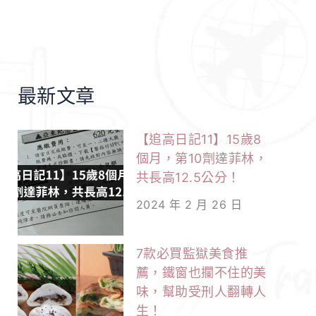
最新文章
【追高日記11】15歲8
個月，第10劑達菲林，
共長高12.5公分！
2024 年 2 月 26 日
7款必買監獄美食推
薦，鐵窗也攔不住的美
味，幫助受刑人翻轉人
生！