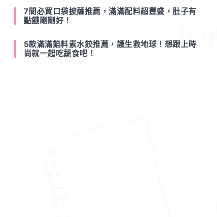
7間必買口袋披薩推薦，滿滿配料超豐盛，肚子有
點餓剛剛好！
5款滿滿餡料素水餃推薦，護生救地球！想跟上時
尚就一起吃蔬食吧！