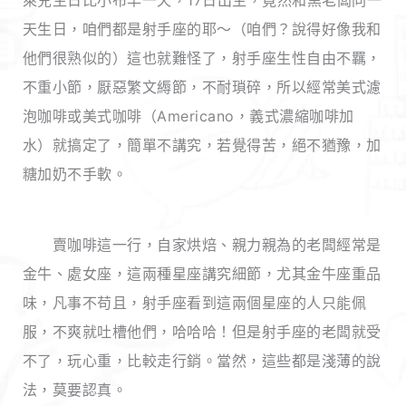
萊兒生日比小布早一天，17日出生，竟然和黑老闆同一
天生日，咱們都是射手座的耶～（咱們？說得好像我和
他們很熟似的）這也就難怪了，射手座生性自由不羈，
不重小節，厭惡繁文縟節，不耐瑣碎，所以經常美式濾
泡咖啡或美式咖啡（Americano，義式濃縮咖啡加
水）就搞定了，簡單不講究，若覺得苦，絕不猶豫，加
糖加奶不手軟。
賣咖啡這一行，自家烘焙、親力親為的老闆經常是
金牛、處女座，這兩種星座講究細節，尤其金牛座重品
味，凡事不苟且，射手座看到這兩個星座的人只能佩
服，不爽就吐槽他們，哈哈哈！但是射手座的老闆就受
不了，玩心重，比較走行銷。當然，這些都是淺薄的說
法，莫要認真。