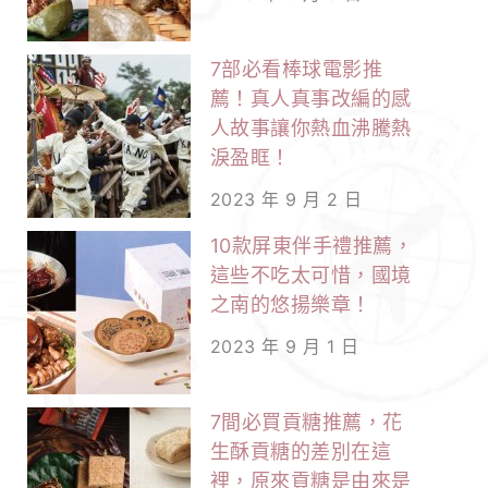
7部必看棒球電影推
薦！真人真事改編的感
人故事讓你熱血沸騰熱
淚盈眶！
2023 年 9 月 2 日
10款屏東伴手禮推薦，
這些不吃太可惜，國境
之南的悠揚樂章！
2023 年 9 月 1 日
7間必買貢糖推薦，花
生酥貢糖的差別在這
裡，原來貢糖是由來是