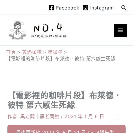
跳
搜
Facebook
Instagram
至
尋
主
要
內
容
首頁
美酒咖啡
嗜咖啡
【電影裡的咖啡片段】布萊德．彼特 第六感生死緣
【電影裡的咖啡片段】布萊德．
彼特 第六感生死緣
作者:
黑老闆 | 黑老闆說
/
2021 年 1 月 6 日
最後更新於 2023 年 8 月 21 日 by
4號先生