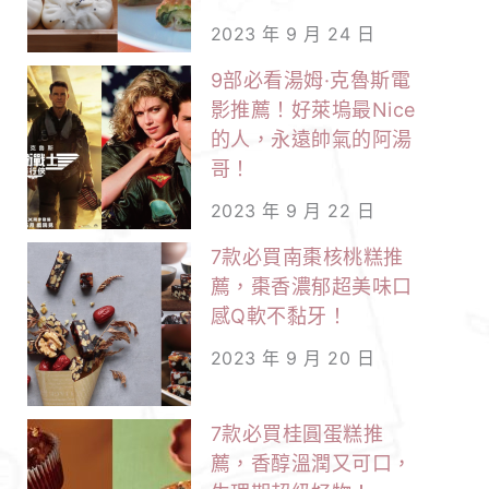
2023 年 9 月 24 日
9部必看湯姆·克魯斯電
影推薦！好萊塢最Nice
的人，永遠帥氣的阿湯
哥！
2023 年 9 月 22 日
7款必買南棗核桃糕推
薦，棗香濃郁超美味口
感Q軟不黏牙！
2023 年 9 月 20 日
7款必買桂圓蛋糕推
薦，香醇溫潤又可口，