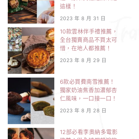
這樣！
2023 年 8 月 31 日
10款雲林伴手禮推薦，
全台獨賣商品不買太可
惜，在地人都推薦！
2023 年 8 月 29 日
6款必買費南雪推薦！
獨家奶油焦香加濃郁杏
仁風味，一口接一口！
2023 年 8 月 28 日
12部必看李奧納多電影