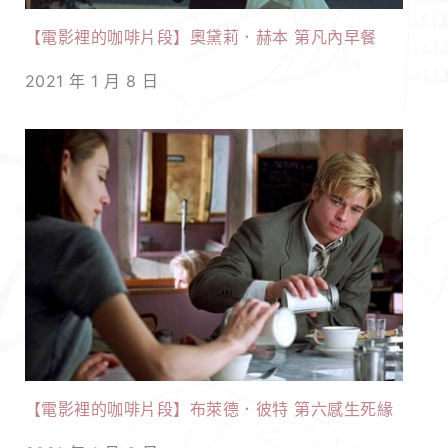
【電影裡的咖啡片段】奧黛莉．赫本 第凡內早餐
2021 年 1 月 8 日
【電影裡的咖啡片段】布萊德．彼特 第六感生死緣