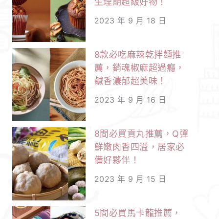
生理期超級好物！
2023 年 9 月 18 日
8款必吃麻辣乾拌麵推
薦，銷魂椒麻超過癮，
鹹香濃郁超美味！
2023 年 9 月 16 日
8間必買貢丸推薦，Q彈
鮮嫩肉香四溢，居家必
備好夥伴！
2023 年 9 月 15 日
5間必買馬卡龍推薦，