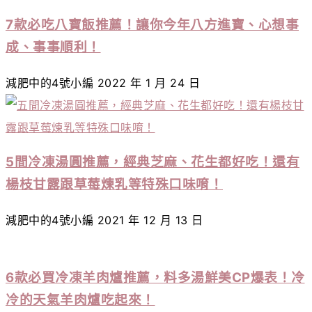
7款必吃八寶飯推薦！讓你今年八方進寶、心想事
成、事事順利！
減肥中的4號小編
2022 年 1 月 24 日
5間冷凍湯圓推薦，經典芝麻、花生都好吃！還有
楊枝甘露跟草莓煉乳等特殊口味唷！
減肥中的4號小編
2021 年 12 月 13 日
6款必買冷凍羊肉爐推薦，料多湯鮮美CP爆表！冷
冷的天氣羊肉爐吃起來！