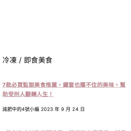
冷凍 / 即食美食
7款必買監獄美食推薦，鐵窗也攔不住的美味，幫
助受刑人翻轉人生！
減肥中的4號小編
2023 年 9 月 24 日