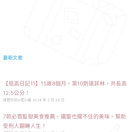
最新文章
頁
頁
頁
頁
【追高日記11】15歲8個月，第10劑達菲林，共長高
面
面
面
面
12.5公分！
減肥中的4號小編
2024 年 2 月 26 日
7款必買監獄美食推薦，鐵窗也攔不住的美味，幫助
受刑人翻轉人生！