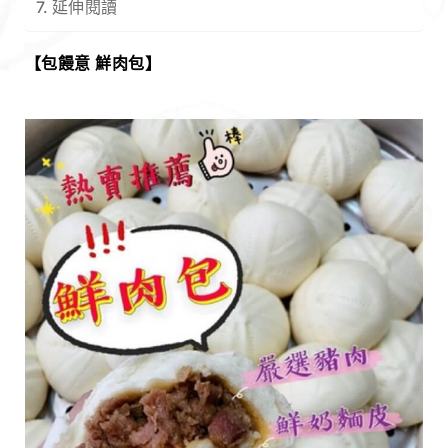
延伸閱讀
【包饅意 鮮肉包】