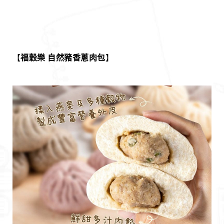
【
福穀樂 自然豬香蔥肉包
】