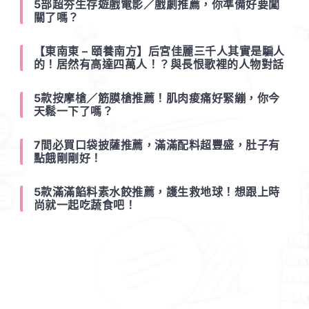
5部超夯生存遊戲電影／戲劇推薦，你準備好要闖
關了嗎？
【東南東 – 頤養南方】后宮佳麗三千人其實是騙人
的！居然有高達四萬人！？與長恨歌裡的人物對話
5款按摩槍／筋膜槍推薦！肌肉痠痛好緊繃，你今
天鬆一下了嗎？
7間必買口袋披薩推薦，滿滿配料超豐盛，肚子有
點餓剛剛好！
5款滿滿餡料素水餃推薦，護生救地球！想跟上時
尚就一起吃蔬食吧！