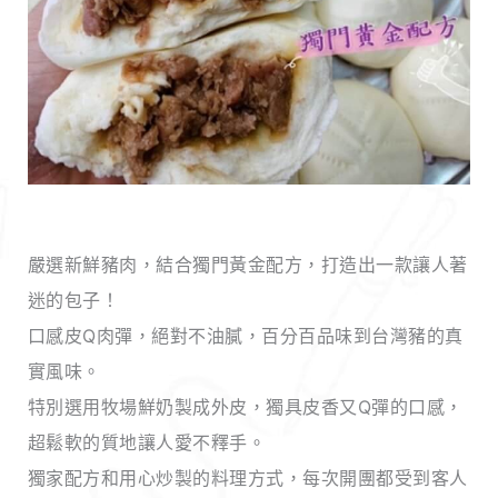
嚴選新鮮豬肉，結合獨門黃金配方，打造出一款讓人著
迷的包子！
口感皮Q肉彈，絕對不油膩，百分百品味到台灣豬的真
實風味。
特別選用牧場鮮奶製成外皮，獨具皮香又Q彈的口感，
超鬆軟的質地讓人愛不釋手。
獨家配方和用心炒製的料理方式，每次開團都受到客人