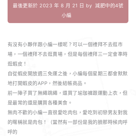
最後更新於 2023 年 8 月 21 日 by
減肥中的4號
小編
有沒有小夥伴跟小編一樣呢？可以一個禮拜不去逛市
場，一個禮拜不去逛賣場，但是每個禮拜三一定會準時
逛蝦皮！
自從蝦皮開放週三免運之後，小編每個星期三都會默默
地打開蝦皮的APP，然後結帳商品。
前一陣子買了無繩跳繩，還買了瑜珈褲跟運動上衣，但
是最常的還是購買各種美食。
無肉不歡的小編一直很愛吃肉包，愛吃到初戀男友對我
的暱稱就是肉包！（當然有一部份是我的臉那時候肉呼
呼的