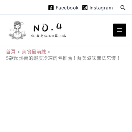
跳
搜
Facebook
Instagram
至
尋
主
要
內
容
首頁
美食最前線
5款超熱賣的蝦皮冷凍肉包推薦！鮮美滋味無法忘懷！