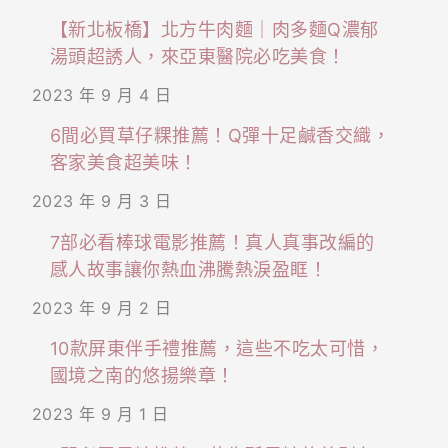
【新北板橋】北方牛肉麵｜肉多麵Q濃郁
湯頭超誘人，來亞東醫院必吃美食！
2023 年 9 月 4 日
6間必買草仔粿推薦！Q彈十足鹹香交織，
客家美食超美味！
2023 年 9 月 3 日
7部必看棒球電影推薦！真人真事改編的
感人故事讓你熱血沸騰熱淚盈眶！
2023 年 9 月 2 日
10款屏東伴手禮推薦，這些不吃太可惜，
國境之南的悠揚樂章！
2023 年 9 月 1 日