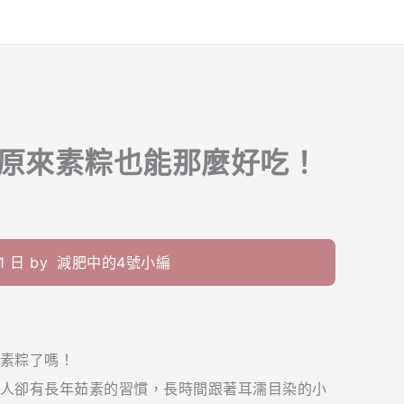
！原來素粽也能那麼好吃！
 日 by
減肥中的4號小編
素粽了嗎！
人卻有長年茹素的習慣，長時間跟著耳濡目染的小