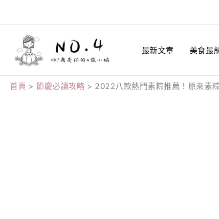
跳
至
主
最新文章
美食最
要
內
容
首頁
節慶必讀攻略
2022八款熱門素粽推薦！原來素