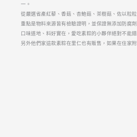
一。
從嚴選省產紅藜、香菇、杏鮑菇、茶樹菇、佐以粒粒
重點是物料來源皆有檢驗證明，並保證無添加防腐劑
口味道地、料好實在，愛吃素粽的小夥伴絕對不能錯
另外他們家這款素粽在里仁也有販售，如果在住家附