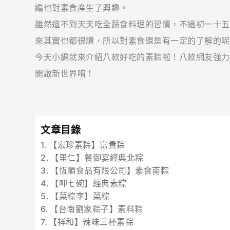
編也對素食產生了興趣。
雖然還不到天天吃全蔬食料理的習慣，不過初一十五
來其實也都很讚，所以對素食還是有一定的了解的呢
今天小編就來介紹八款好吃的素粽啦！八款網友強力
開啟新世界唷！
文章目錄
【宏珍素粽】富貴粽
【里仁】餐御宴經典北粽
【恆順食品有限公司】素食南粽
【呷七碗】經典素粽
【菜粽李】菜粽
【台南劉家粽子】素料粽
【祥和】辣味三杯素粽