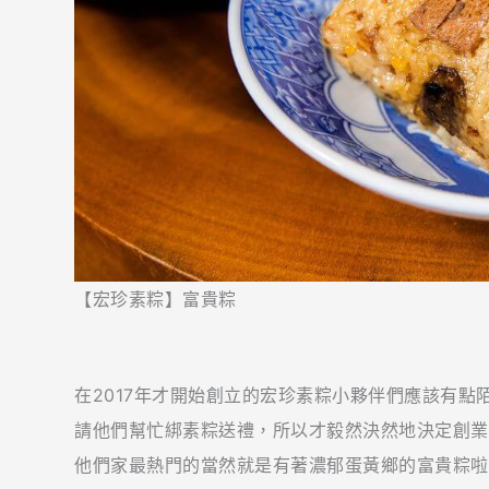
【宏珍素粽】富貴粽
在2017年才開始創立的宏珍素粽小夥伴們應該有
請他們幫忙綁素粽送禮，所以才毅然決然地決定創業
他們家最熱門的當然就是有著濃郁蛋黃鄉的富貴粽啦