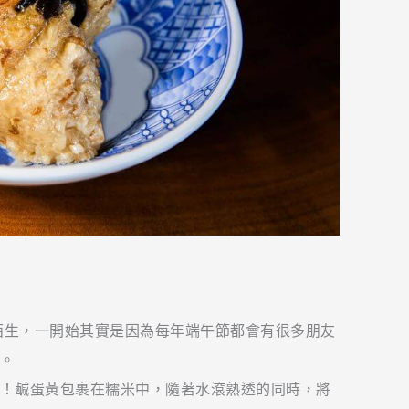
點陌生，一開始其實是因為每年端午節都會有很多朋友
。
！鹹蛋黃包裹在糯米中，隨著水滾熟透的同時，將