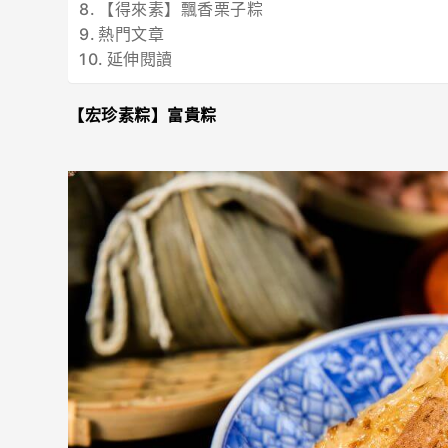
【得來素】飄香栗子粽
熱門文章
延伸閱讀
【
宏珍素粽
】富貴粽