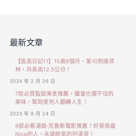
最新文章
【追高日記11】15歲8個月，第10劑達菲
林，共長高12.5公分！
2024 年 2 月 26 日
7款必買監獄美食推薦，鐵窗也攔不住的
美味，幫助受刑人翻轉人生！
2023 年 9 月 24 日
9部必看湯姆·克魯斯電影推薦！好萊塢最
Nice的人，永遠帥氣的阿湯哥！