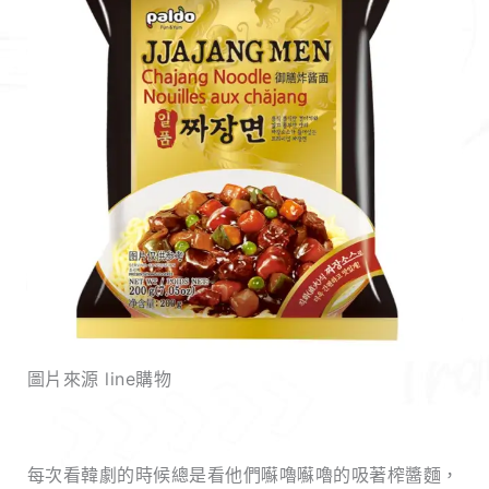
圖片來源 line購物
每次看韓劇的時候總是看他們囌嚕囌嚕的吸著榨醬麵，