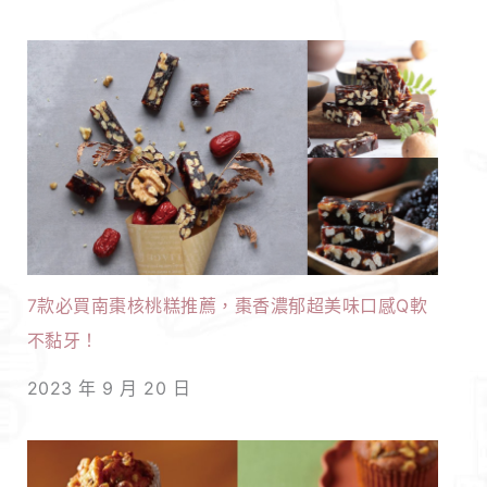
7款必買南棗核桃糕推薦，棗香濃郁超美味口感Q軟
不黏牙！
2023 年 9 月 20 日