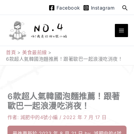
跳
搜
Facebook
Instagram
至
尋
主
要
內
容
首頁
美食最前線
6款超人氣韓國泡麵推薦！跟著歐巴一起浪漫吃消夜！
6款超人氣韓國泡麵推薦！跟著
歐巴一起浪漫吃消夜！
作者:
減肥中的4號小編
/
2022 年 7 月 17 日
最後更新於 2023 年 8 月 21 日 by
減肥中的4號