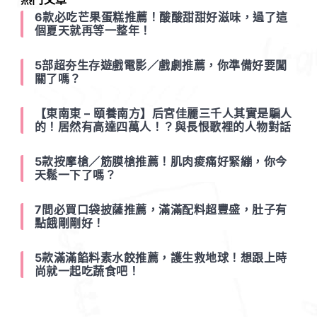
6款必吃芒果蛋糕推薦！酸酸甜甜好滋味，過了這
個夏天就再等一整年！
5部超夯生存遊戲電影／戲劇推薦，你準備好要闖
關了嗎？
【東南東 – 頤養南方】后宮佳麗三千人其實是騙人
的！居然有高達四萬人！？與長恨歌裡的人物對話
5款按摩槍／筋膜槍推薦！肌肉痠痛好緊繃，你今
天鬆一下了嗎？
7間必買口袋披薩推薦，滿滿配料超豐盛，肚子有
點餓剛剛好！
5款滿滿餡料素水餃推薦，護生救地球！想跟上時
尚就一起吃蔬食吧！