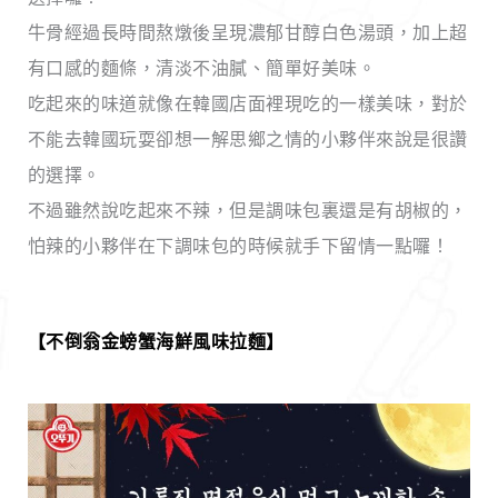
牛骨經過長時間熬燉後呈現濃郁甘醇白色湯頭，加上超
有口感的麵條，清淡不油膩、簡單好美味。
吃起來的味道就像在韓國店面裡現吃的一樣美味，對於
不能去韓國玩耍卻想一解思鄉之情的小夥伴來說是很讚
的選擇。
不過雖然說吃起來不辣，但是調味包裏還是有胡椒的，
怕辣的小夥伴在下調味包的時候就手下留情一點囉！
【
不倒翁金螃蟹海鮮風味拉麵
】