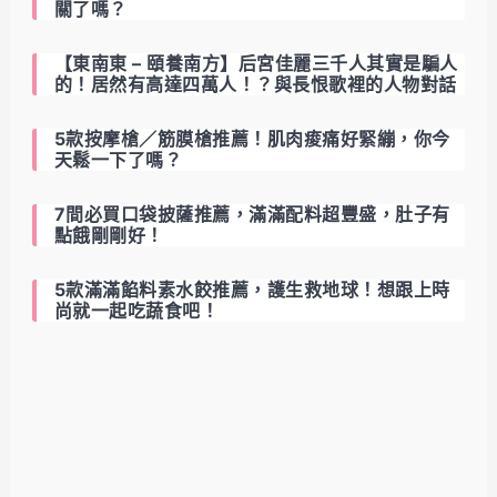
關了嗎？
【東南東 – 頤養南方】后宮佳麗三千人其實是騙人
的！居然有高達四萬人！？與長恨歌裡的人物對話
5款按摩槍／筋膜槍推薦！肌肉痠痛好緊繃，你今
天鬆一下了嗎？
7間必買口袋披薩推薦，滿滿配料超豐盛，肚子有
點餓剛剛好！
5款滿滿餡料素水餃推薦，護生救地球！想跟上時
尚就一起吃蔬食吧！