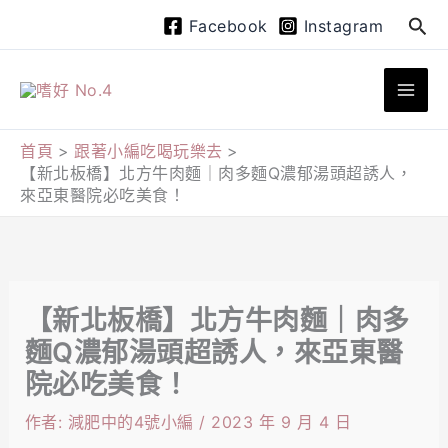
跳
搜
Facebook
Instagram
至
尋
主
要
內
首頁
跟著小編吃喝玩樂去
【新北板橋】北方牛肉麵｜肉多麵Q濃郁湯頭超誘人，
容
來亞東醫院必吃美食！
【新北板橋】北方牛肉麵｜肉多
麵Q濃郁湯頭超誘人，來亞東醫
院必吃美食！
作者:
減肥中的4號小編
/
2023 年 9 月 4 日