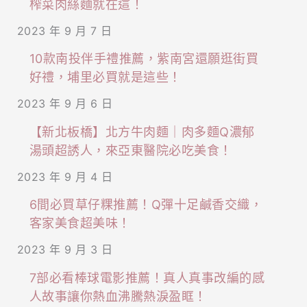
榨菜肉絲麵就在這！
2023 年 9 月 7 日
10款南投伴手禮推薦，紫南宮還願逛街買
好禮，埔里必買就是這些！
2023 年 9 月 6 日
【新北板橋】北方牛肉麵｜肉多麵Q濃郁
湯頭超誘人，來亞東醫院必吃美食！
2023 年 9 月 4 日
6間必買草仔粿推薦！Q彈十足鹹香交織，
客家美食超美味！
2023 年 9 月 3 日
7部必看棒球電影推薦！真人真事改編的感
人故事讓你熱血沸騰熱淚盈眶！