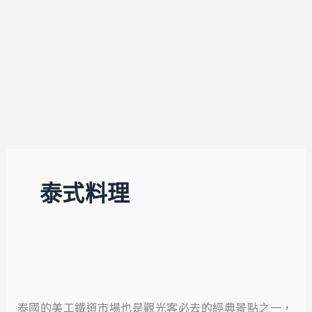
泰式料理
【泰
國
泰國的美工鐵道市場也是觀光客必去的經典景點之一，