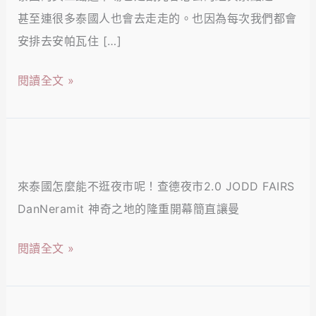
美
甚至連很多泰國人也會去走走的。也因為每次我們都會
功】
安排去安帕瓦住 […]
KHAO
MAN
閱讀全文 »
KAI
THAI
SAWATDEE
【泰
公
國
民
來泰國怎麼能不逛夜市呢！查德夜市2.0 JODD FAIRS
曼
旅
DanNeramit 神奇之地的隆重開幕簡直讓曼
谷】
社，
JODD
閱讀全文 »
海
FAIRS
南
DanNeramit
雞
查
【泰