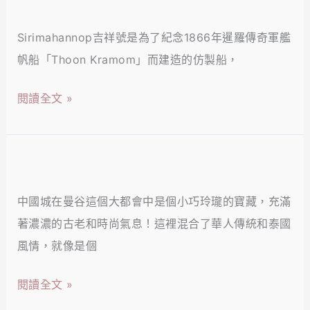
飯
德
國
只
夜
Sirimahannop吉祥號是為了紀念1866年暹羅傳奇軍艦
曼
要
市
帆船「Thoon Kramom」而建造的仿製船，
谷】
45
2.0
Sirimahannop
銖！
閱讀全文 »
隆
帆
重
船
開
餐
【泰
幕，
廳，
國
魔
碼
中國城在曼谷這個大都會中是個小巧玲瓏的寶藏，充滿
曼
幻
頭
著濃濃的古老和時尚氣息！這裡混合了華人傳統和泰國
谷】
城
夜
風情，就像是個
曼
堡
市
谷
的
閱讀全文 »
氣
唐
美
氛