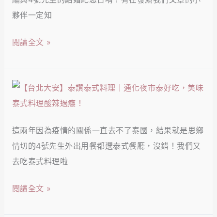
響
碳
氣
夥伴一定知
泰
烤
也
多
麵
閱讀全文 »
能
泰
包
吃
式
通
美
料
通
【台
味
理
都
北
爆
｜
美
大
表
超
味！
這兩年因為疫情的關係一直去不了泰國，結果就是思鄉
安】
的
厚
情切的4號先生外出用餐都選泰式餐廳，沒錯！我們又
泰
火
蝦
去吃泰式料理啦
讚
山
餅
泰
排
閱讀全文 »
香
式
骨，
Q
料
EmQuartier