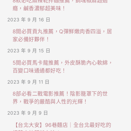
8款必吃麻辣乾拌麵推薦，銷魂椒麻超過
泰
癮，鹹香濃郁超美味！
式
2023 年 9 月 16 日
料
8間必買貢丸推薦，Q彈鮮嫩肉香四溢，居
理！
家必備好夥伴！
2023 年 9 月 15 日
5間必買馬卡龍推薦，外皮酥脆內心軟綿，
百變口味通通都好吃！
2023 年 9 月 11 日
8部必看二戰電影推薦！陰影籠罩下的世
界，戰爭的嚴酷與人性的光輝！
2023 年 9 月 9 日
【台北大安】96巷麵店｜全台北最好吃的