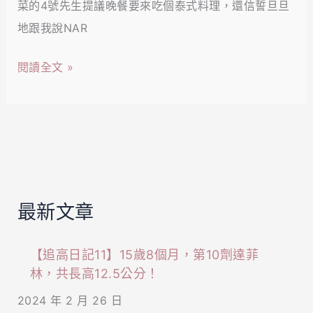
CP
菜的4號先生提議晚餐要來吃個泰式料理，還信誓旦旦
Thai
理
泰
地跟我說NAR
Cuisine
酸
式
｜
辣
閱讀全文 »
料
姊
過
理、
妹
癮！
月
淘
亮
約
蝦
會
餅、
必
椒
最新文章
去！
麻
想
雞、
【追高日記11】15歲8個月，第10劑達菲
吃
酸
林，共長高12.5公分！
泰
辣
2024 年 2 月 26 日
菜