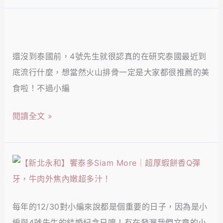
人
食
浪
街，
之
【泰
漫
在
旅！
國
餐
地
還沒到泰國前，4號先生就很認真的在研究泰國最近到
曼
廳
人
底流行什麼，想當然火山排骨一定是大家都很推薦的美
谷】
首
都
食啦！不過小編
Zaabeli
選！
排
泰
閱讀全文 »
隊
式
的
料
烤
理
【新
魷
餐
北
魚、
廳，
永
粿
吹
每年的12/30對小編來說都是個重要的日子，因為是小
和】
條、
冷
編與4號先生的結婚紀念日唷！有在發漏我們文章的小