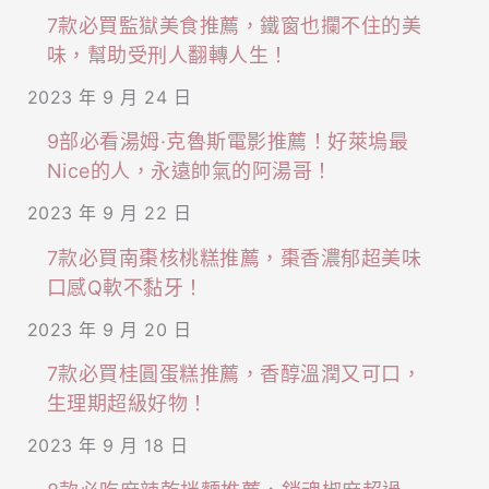
生
不
7款必買監獄美食推薦，鐵窗也攔不住的美
蝦！
用
味，幫助受刑人翻轉人生！
酸
飛
2023 年 9 月 24 日
辣
泰
9部必看湯姆·克魯斯電影推薦！好萊塢最
超
國，
Nice的人，永遠帥氣的阿湯哥！
過
連
癮！
2023 年 9 月 22 日
續
7款必買南棗核桃糕推薦，棗香濃郁超美味
三
口感Q軟不黏牙！
年
2023 年 9 月 20 日
米
其
7款必買桂圓蛋糕推薦，香醇溫潤又可口，
林
生理期超級好物！
推
2023 年 9 月 18 日
薦