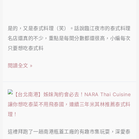
彈
理
裡
【台
牙，
｜
必
北
牛
通
吃
是的，又是泰式料理（笑）。話說臨江夜市的泰式料理
大
肉
化
的
名店還真的不少，重點是每間分數都還很高，小編每次
安】
外
夜
餐
只要想吃泰式料
銀
焦
市
廳！
泰
內
閱讀全文 »
泰
小
嫩
好
館
超
吃，
｜
多
【台
美
百
汁！
北
味
元
南
泰
起
港】
式
高
這禮拜跑了一趟南港瓶蓋工廠的有趣市集玩耍，深愛泰
NARA
料