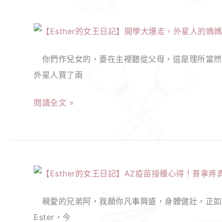
的，
辦？
【Esther
無
隔
的
論
離
你們作兒女的，要在主裡聽從父母，這是理所當然的。
女
經
及
外星人買了兩
王
歷
確
日
過
診
閱讀全文 »
記】
什
目
開
麼，
前
學
都
的
大
要
詳
【Esther
爆
努
細
的
走，
力
流
親愛的兄弟阿，我願你凡事興盛，身體健壯，正如你的
女
外
讓
程！
Ester，今
王
星
自