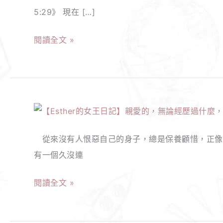
5:29》 現在 […]
王
日
閱讀全文 »
記】
我
也
被
【Esther
隔
的
離
從來沒有人恨惡自己的身子，總是保養顧惜，正像基督
女
了！
有一個久沒連
王
確
日
診
閱讀全文 »
記】
了
親
怎
愛
麼