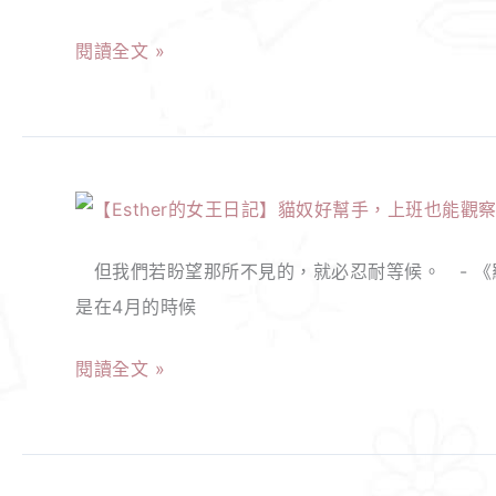
日
人
己
閱讀全文 »
記】
的
變
AZ
媽
得
疫
媽
更
苗
真
好。
【Esther
接
的
懂
的
種
不
得
但我們若盼望那所不見的，就必忍耐等候。 - 《羅
女
心
是
愛
是在4月的時候
王
得！
一
自
日
普
般
己！
閱讀全文 »
記】
拿
人
貓
疼
可
奴
真
以
好
的
當