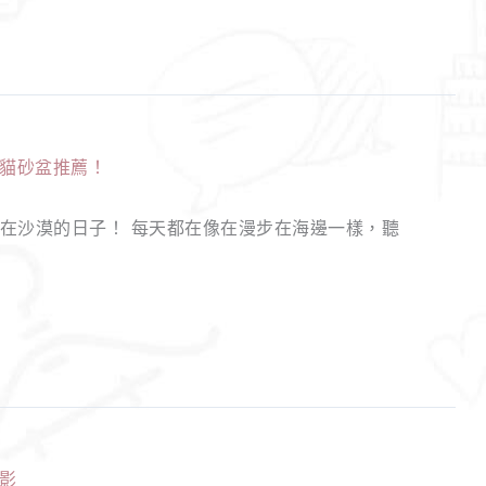
在沙漠的日子！ 每天都在像在漫步在海邊一樣，聽