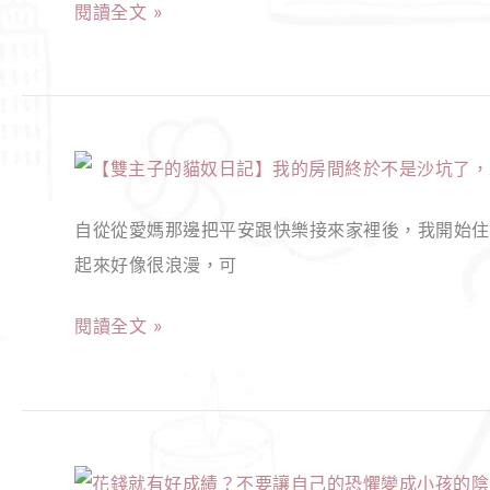
閱讀全文 »
記】
身
動！
苗
加
安
小
啦！
油
親
米
吧
班
攝
【Esther
～
主
影
的
社
任，
機
自從從愛媽那邊把平安跟快樂接來家裡後，我開始住
女
畜
崩
－
起來好像很浪漫，可
王
們！
潰
看
日
BOD
媽
家
閱讀全文 »
記】
數
媽
助
我
位
的
手！
的
印
日
房
刷
常！
【Esther
間
小