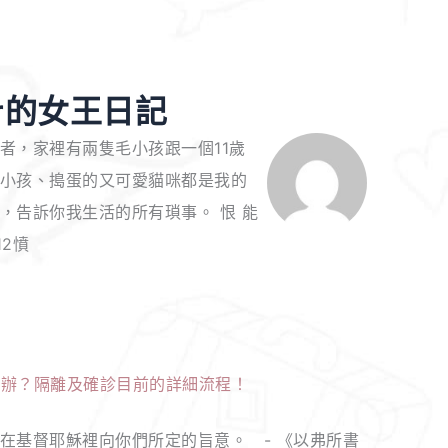
her的女王日記
者，家裡有兩隻毛小孩跟一個11歲
小孩、搗蛋的又可愛貓咪都是我的
，告訴你我生活的所有瑣事。 恨 能
12憤
基督耶穌裡向你們所定的旨意。 - 《以弗所書