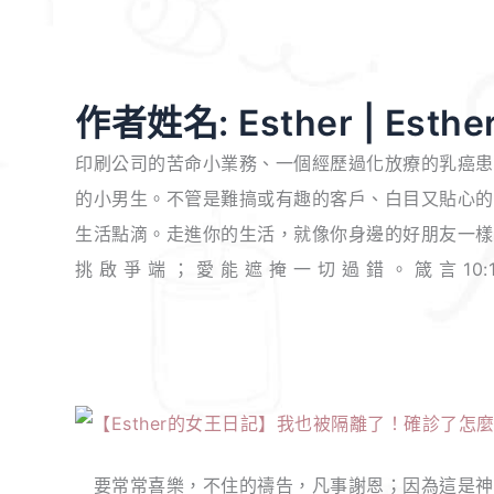
作者姓名: Esther | Est
印刷公司的苦命小業務、一個經歷過化放療的乳癌患
的小男生。不管是難搞或有趣的客戶、白目又貼心的
生活點滴。走進你的生活，就像你身邊的好朋友一樣
挑 啟 爭 端 ； 愛 能 遮 掩 一 切 過 錯 。 箴 言 10:
【Esther
的
要常常喜樂，不住的禱告，凡事謝恩；因為這是神在
女