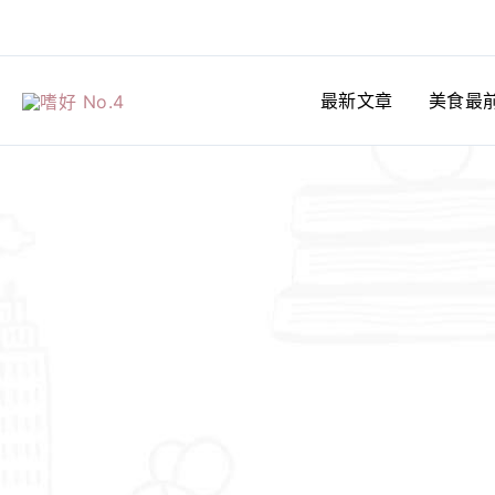
跳
至
主
最新文章
美食最
要
內
容