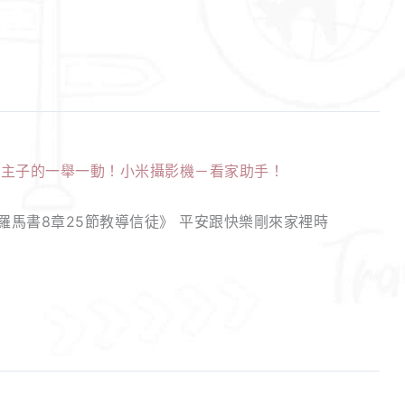
馬書8章25節教導信徒》 平安跟快樂剛來家裡時