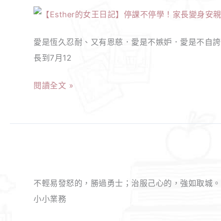
【Esther
幫
是
的
的
手，
我
阿！
愛是恆久忍耐、又有恩慈．愛是不嫉妒．愛是不自誇．不
女
上
們
長到7月12
王
班
的
日
也
好
閱讀全文 »
記】
能
朋
停
觀
友！
課
察
我
不
主
也
【Esther
停
子
去
的
學！
的
接
不輕易發怒的，勝過勇士；治服己心的，強如取城。 -
女
家
一
種
小小業務
王
長
舉
了
日
變
一
疫