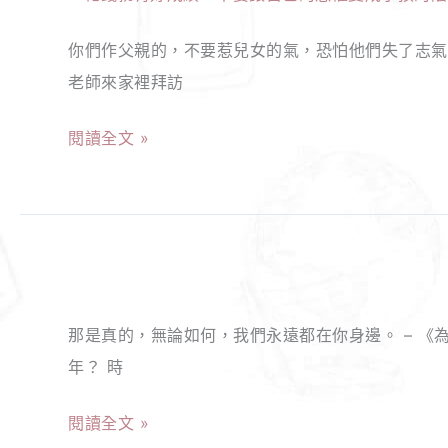
的
終
業
你們作父親的，不要惹兒女的氣，恐怕他們失了志氣。
女
於
務
老師來家裡拜訪
王
不
的
日
是
職
閱讀全文 »
記】
沙
場
花
坑
甘
錢
了，
苦
就
貓
談！
【Esther
有
砂
的
好
盆
那是真的，無論如何，我們永遠都在你身邊。 – 《為
女
成
推
年？ 時
王
績？
薦！
日
不
閱讀全文 »
記】
要