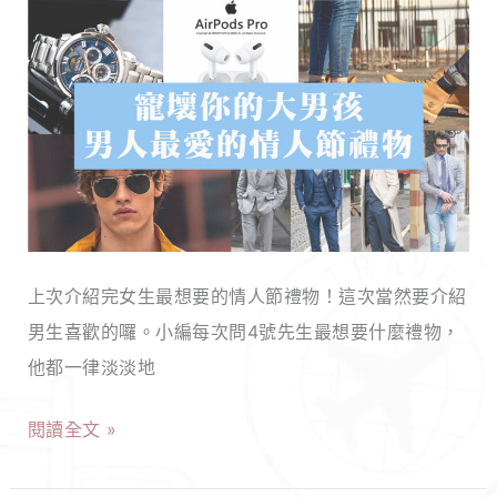
情
亮
人
一
節
階，
禮
讓
物
你
推
的
薦，
笑
男
容
上次介紹完女生最想要的情人節禮物！這次當然要介紹
生
更
男生喜歡的囉。小編每次問4號先生最想要什麼禮物，
最
迷
他都一律淡淡地
想
人！
收
閱讀全文 »
到
的