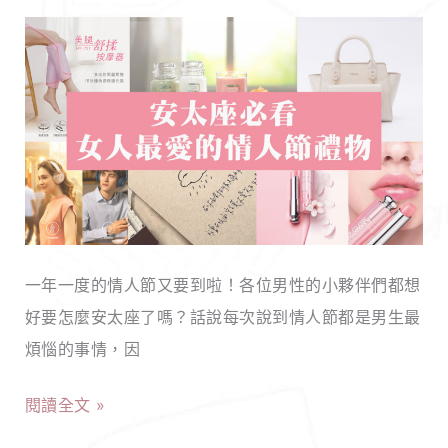
禮
情
物
人
大
節
公
禮
開，
物
寵
推
壞
薦，
你
女
的
一年一度的情人節又要到啦！各位男性的小夥伴們都想
生
大
好要怎麼安太座了嗎？話說每次說到情人節都是男生最
最
男
煩惱的事情，因
想
孩！
收
閱讀全文 »
到