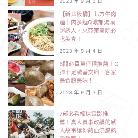
2023 年 9 月 6 日
【新北板橋】北方牛肉
麵｜肉多麵Q濃郁湯頭
超誘人，來亞東醫院必
吃美食！
2023 年 9 月 4 日
6間必買草仔粿推薦！Q
彈十足鹹香交織，客家
美食超美味！
2023 年 9 月 3 日
7部必看棒球電影推
薦！真人真事改編的感
人故事讓你熱血沸騰熱