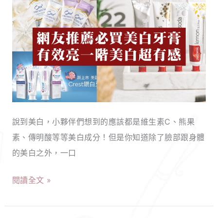
膏，
款
這
超
些
有
方
感
法
美
也
白
超
牙
有
說到美白，小夥伴們想到的應該都是維生素C、熊果
膏
用！
素、傳明酸等等美白成分！但是你知道除了臉部跟身體
推
的美白之外，一口
薦！
牙
閱讀全文 »
齒
有
效