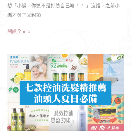
爸
想「小編，你這不是打臉自己嘛！？ 」沒錯，之前小
動
爸
編才發了父親節
的
最
就
閱讀全文 »
想
是
收
這
到
一
7
的
款！
款
禮
必
物
買
TOP5！
控
拜
油
託
洗
不
髮
要