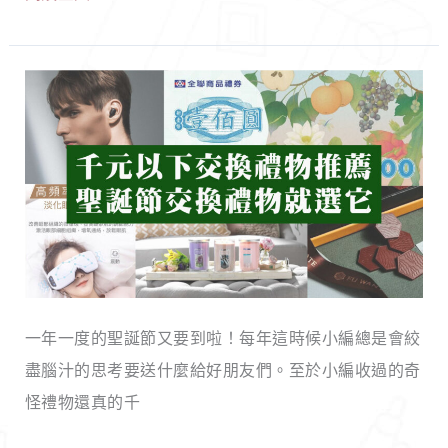
愣、
康
傲
又
驕
美
超
貓
麗！
受
咪、
歡
可
迎
愛
千
兔
元
兔、
以
噗
下
嚕
一年一度的聖誕節又要到啦！每年這時候小編總是會絞
聖
嚕
盡腦汁的思考要送什麼給好朋友們。至於小編收過的奇
誕
小
怪禮物還真的千
交
豬！
換