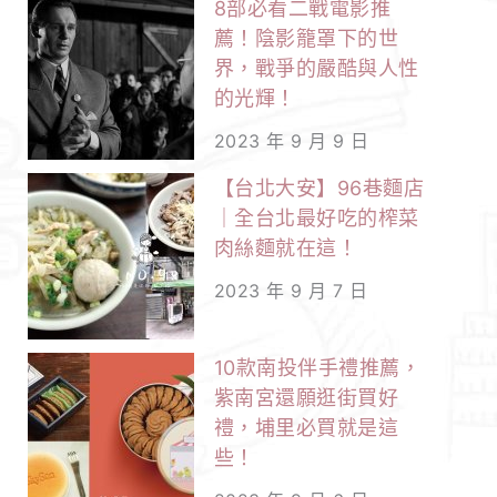
8部必看二戰電影推
薦！陰影籠罩下的世
界，戰爭的嚴酷與人性
的光輝！
2023 年 9 月 9 日
【台北大安】96巷麵店
｜全台北最好吃的榨菜
肉絲麵就在這！
2023 年 9 月 7 日
10款南投伴手禮推薦，
紫南宮還願逛街買好
禮，埔里必買就是這
些！