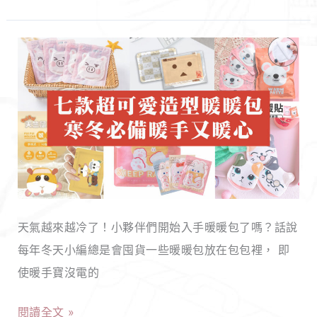
了！
非
國
7
寶
款
茶、
造
牛
型
蒡
暖
茶！
暖
滋
包
補
推
養
天氣越來越冷了！小夥伴們開始入手暖暖包了嗎？話說
薦，
顏
每年冬天小編總是會囤貨一些暖暖包放在包包裡， 即
呆
讓
使暖手寶沒電的
萌
你
阿
健
閱讀全文 »