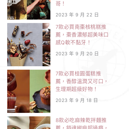
哥！
2023 年 9 月 22 日
7款必買南棗核桃糕推
薦，棗香濃郁超美味口
感Q軟不黏牙！
2023 年 9 月 20 日
7款必買桂圓蛋糕推
薦，香醇溫潤又可口，
生理期超級好物！
2023 年 9 月 18 日
8款必吃麻辣乾拌麵推
薦，銷魂椒麻超過癮，