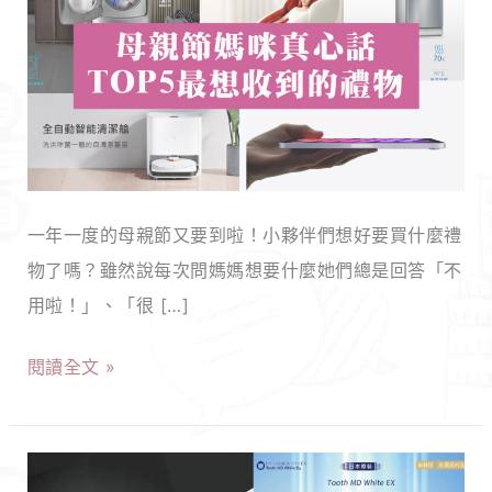
用
母
親
節
禮
物
一年一度的母親節又要到啦！小夥伴們想好要買什麼禮
推
物了嗎？雖然說每次問媽媽想要什麼她們總是回答「不
薦，
用啦！」、「很 […]
媽
媽
閱讀全文 »
最
想
收
多
到