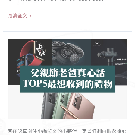
膚！
推
閱讀全文 »
薦！
一
推
超
出
實
就
用
造
父
成
親
巴
節
黎
禮
時
物
尚
推
圈
薦，
有在認真關注小編發文的小夥伴一定會狂翻白眼然後心
轟