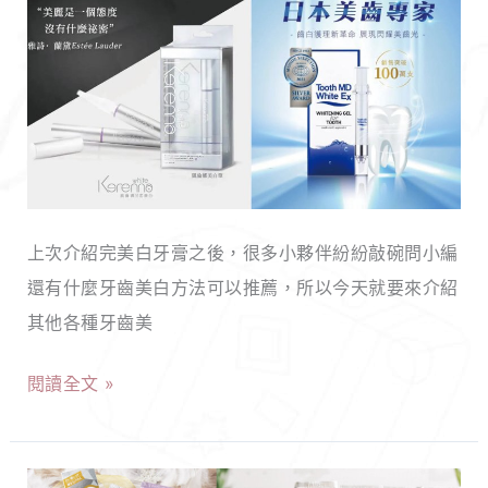
款
的
牙
禮
齒
物
美
TOP5！
白
不
商
要
品
再
上次介紹完美白牙膏之後，很多小夥伴紛紛敲碗問小編
推
送
還有什麼牙齒美白方法可以推薦，所以今天就要來介紹
薦！
吸
其他各種牙齒美
除
塵
了
器
閱讀全文 »
美
了
白
好
牙
嗎！
多