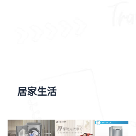
居家生活
超
實