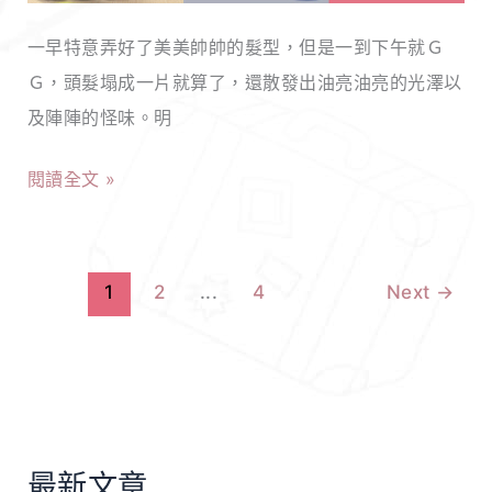
精
再
推
一早特意弄好了美美帥帥的髮型，但是一到下午就Ｇ
送
薦！
Ｇ，頭髮塌成一片就算了，還散發出油亮油亮的光澤以
領
讓
及陣陣的怪味。明
帶、
你
鋼
閱讀全文 »
頭
筆、
皮
蛋
能
糕
呼
1
2
...
4
Next
→
拉！
吸，
秀
髮
能
飄
最新文章