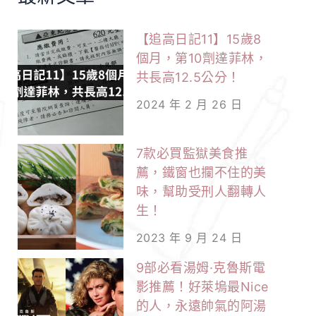
逸！
【追高日記11】15歲8
個月，第10劑達菲林，
共長高12.5公分！
2024 年 2 月 26 日
7款必買監獄美食推
薦，鐵窗也攔不住的美
味，幫助受刑人翻轉人
生！
2023 年 9 月 24 日
9部必看湯姆·克魯斯電
影推薦！好萊塢最Nice
的人，永遠帥氣的阿湯