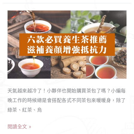
的
禮
6
物
款
大
必
公
買
開，
養
安
生
太
茶
座
推
選
天氣越來越冷了！小夥伴也開始購買茶包了嗎？小編每
薦，
這
晚工作的時候總是會搭配各式不同茶包來暖暖身，除了
金
些
綠茶、紅茶、烏
線
就
蓮、
對
閱讀全文 »
南