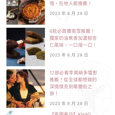
惜，在地人都推薦！
2023 年 8 月 29 日
6款必買費南雪推薦！
獨家奶油焦香加濃郁杏
仁風味，一口接一口！
2023 年 8 月 28 日
12部必看李奧納多電影
推薦！從全球都想嫁的
深情傑克到華爾街之
狼！
2023 年 8 月 26 日
【泰國美功】KHAO