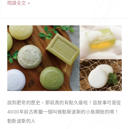
這
閱讀全文 »
禮
個
物
冬
推
天
7
薦，
讓
款
最
你
超
想
全
好
收
身
用
到
暖
去
的
透
痘
禮
透！
肥
物
說到肥皂的歷史，那就真的有點久遠啦！這故事可是從
皂
TOP5！
4000年前古希臘一個叫做勒斯波斯的小島開始的唷！
推
馬
勒斯波斯的人
薦，
可