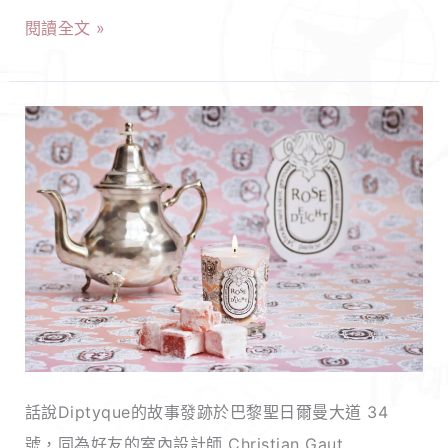
清
杯、
閱讀全文 »
爽
護
不
手
乾
霜、
Diptyque
澀！
圍
全
讓
巾
球
你
居
熱
輕
然
門
鬆
超
五
擁
不
款
有
受
香
潔
歡
氛
淨
迎？
蠟
話說Diptyque的故事發跡於巴黎聖日爾曼大道 34
肌
燭
號，同為好友的室內設計師 Christian Gaut