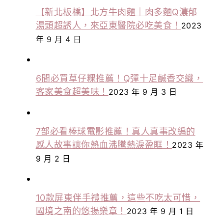
【新北板橋】北方牛肉麵｜肉多麵Q濃郁
湯頭超誘人，來亞東醫院必吃美食！
2023
年 9 月 4 日
6間必買草仔粿推薦！Q彈十足鹹香交織，
客家美食超美味！
2023 年 9 月 3 日
7部必看棒球電影推薦！真人真事改編的
感人故事讓你熱血沸騰熱淚盈眶！
2023 年
9 月 2 日
10款屏東伴手禮推薦，這些不吃太可惜，
國境之南的悠揚樂章！
2023 年 9 月 1 日