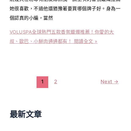
她很喜歡，不過他還猶豫著要買哪個牌子好。身為一
個認真的小編，當然
VOLUSPA全球熱門五款香氛蠟燭推薦！你愛的大
叔、歐巴、小鮮肉通通都有！
閱讀全文 »
1
2
Next
→
最新文章