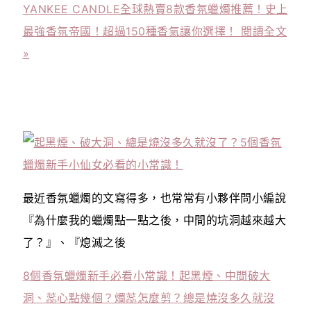
YANKEE CANDLE全球熱賣8款香氛蠟燭推薦！史上
最強香氛帝國！超過150種香氣讓你選擇！
閱讀全文
»
最近香氛蠟燭的文寫得多，也常常有小夥伴問小編說
『為什麼我的蠟燭點一點之後，中間的坑洞越來越大
了？』、『熄滅之後
8個香氛蠟燭新手必看小常識！起黑煙、中間破大
洞、蕊心點幾個？燭蕊怎麼剪？總是燒沒多久就沒