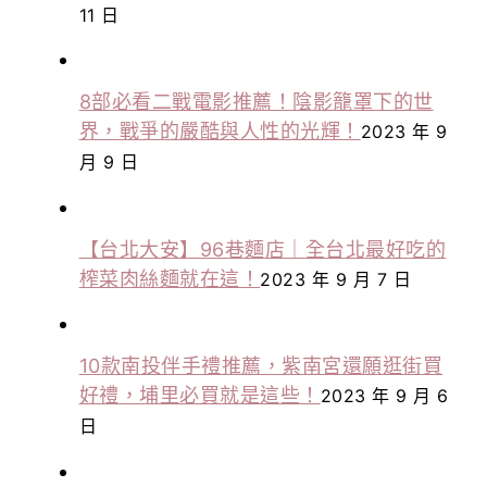
11 日
8部必看二戰電影推薦！陰影籠罩下的世
界，戰爭的嚴酷與人性的光輝！
2023 年 9
月 9 日
【台北大安】96巷麵店｜全台北最好吃的
榨菜肉絲麵就在這！
2023 年 9 月 7 日
10款南投伴手禮推薦，紫南宮還願逛街買
好禮，埔里必買就是這些！
2023 年 9 月 6
日