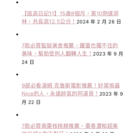
【追高日記11】15歲8個月，第10劑達菲
林，共長高12.5公分！
2024 年 2 月 26 日
7款必買監獄美食推薦，鐵窗也攔不住的
美味，幫助受刑人翻轉人生！
2023 年 9 月
24 日
9部必看湯姆·克魯斯電影推薦！好萊塢最
Nice的人，永遠帥氣的阿湯哥！
2023 年 9
月 22 日
7款必買南棗核桃糕推薦，棗香濃郁超美