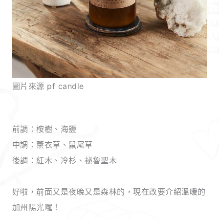
圖片來源 pf candle
前調：桉樹、海鹽
中調：薰衣草、鼠尾草
後調：紅木、冷杉、祕魯聖木
好啦，前面又是夜晚又是森林的，現在改要介紹溫暖的
加州陽光囉！