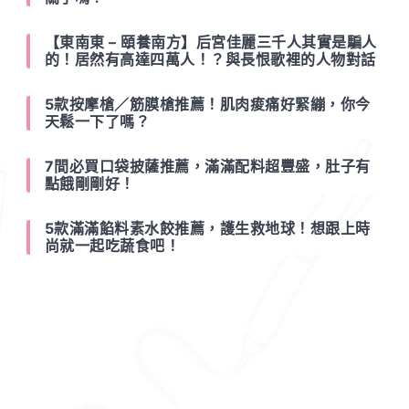
【東南東 – 頤養南方】后宮佳麗三千人其實是騙人
的！居然有高達四萬人！？與長恨歌裡的人物對話
5款按摩槍／筋膜槍推薦！肌肉痠痛好緊繃，你今
天鬆一下了嗎？
7間必買口袋披薩推薦，滿滿配料超豐盛，肚子有
點餓剛剛好！
5款滿滿餡料素水餃推薦，護生救地球！想跟上時
尚就一起吃蔬食吧！