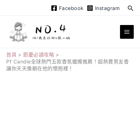
跳
搜
Facebook
Instagram
至
尋
主
要
內
容
首頁
節慶必讀攻略
Pf Candle全球熱門五款香氛蠟燭推薦！超熱賣男友香
讓你天天像躺在他的懷抱裡！