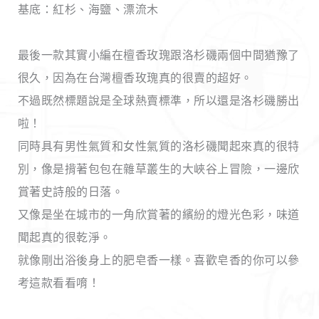
基底：紅杉、海鹽、漂流木
最後一款其實小編在檀香玫瑰跟洛杉磯兩個中間猶豫了
很久，因為在台灣檀香玫瑰真的很賣的超好。
不過既然標題說是全球熱賣標準，所以還是洛杉磯勝出
啦！
同時具有男性氣質和女性氣質的洛杉磯聞起來真的很特
別，像是揹著包包在雜草叢生的大峽谷上冒險，一邊欣
賞著史詩般的日落。
又像是坐在城市的一角欣賞著的繽紛的燈光色彩，味道
聞起真的很乾淨。
就像剛出浴後身上的肥皂香一樣。喜歡皂香的你可以參
考這款看看唷！