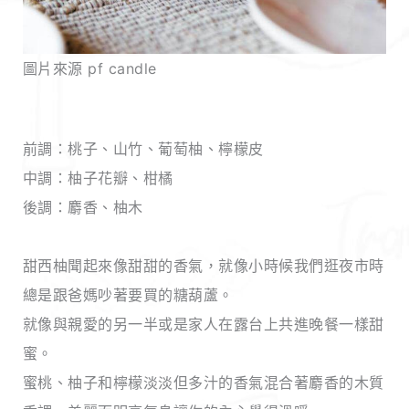
圖片來源 pf candle
前調：桃子、山竹、葡萄柚、檸檬皮
中調：柚子花瓣、柑橘
後調：麝香、柚木
甜西柚聞起來像甜甜的香氣，就像小時候我們逛夜市時
總是跟爸媽吵著要買的糖葫蘆。
就像與親愛的另一半或是家人在露台上共進晚餐一樣甜
蜜。
蜜桃、柚子和檸檬淡淡但多汁的香氣混合著麝香的木質