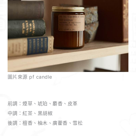
圖片來源 pf candle
前調：煙草、琥珀、麝香、皮革
中調：紅茶、黑胡椒
後調：檀香、柚木、廣藿香、雪松