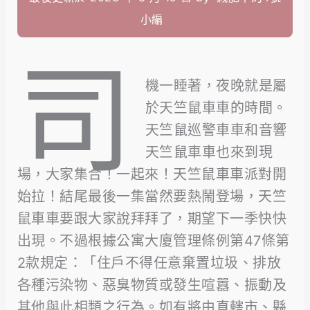
小編
司
機一睡著，夜晚就是屬
於天竺鼠車車的時間。
天竺鼠巡警車車和音響
天竺鼠車車也來到現
場，大家集合！一起來！天竺鼠車車派對開
始拉！結尾最後一集當然要熱鬧登場，天竺
鼠車車要跟大家說拜拜了，期望下一季快快
出現。不過根據公寓大廈管理條例第47條第
2款規定：「住戶不得任意棄置垃圾、排放
各種污染物、惡臭物質或發生喧囂、振動及
其他與此相類之行為。如有將由直轄市、縣