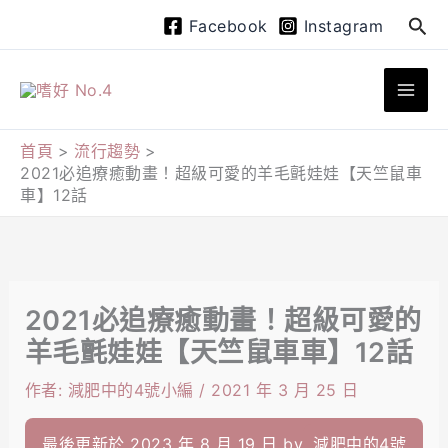
跳
搜
Facebook
Instagram
至
尋
主
要
內
首頁
流行趨勢
2021必追療癒動畫！超級可愛的羊毛氈娃娃【天竺鼠車
容
車】12話
2021必追療癒動畫！超級可愛的
羊毛氈娃娃【天竺鼠車車】12話
作者:
減肥中的4號小編
/
2021 年 3 月 25 日
最後更新於 2023 年 8 月 19 日 by
減肥中的4號