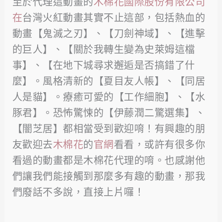
至於代理這動畫的
木棉花國際股份有限公司
在
台灣火紅動畫其實不止這部，包括熱血的
動畫【鬼滅之刃】、【刀劍神域】、【進擊
的巨人】、【關於我轉生變為史萊姆這檔
事】、【在地下城尋求邂逅是否搞錯了什
麼】。風格清新的【夏目友人帳】、【同居
人是貓】。療癒可愛的【工作細胞】、【水
豚君】。恐怖驚悚的【伊藤潤二驚選集】、
【闇芝居】都相當受到歡迎唷！有興趣的朋
友歡迎去
木棉花
的
官網
看看，或許有很多你
看過的動畫都是木棉花代理的唷。也感謝他
們讓我們能接觸到那麼多有趣的動畫，那我
們廢話不多說，直接上片囉！