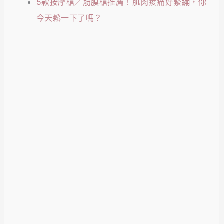
5款按摩槍／筋膜槍推薦！肌肉痠痛好緊繃，你
今天鬆一下了嗎？