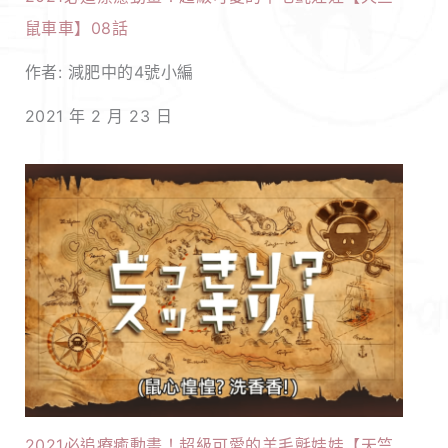
鼠車車】08話
作者: 減肥中的4號小編
2021 年 2 月 23 日
2021必追療癒動畫！超級可愛的羊毛氈娃娃【天竺