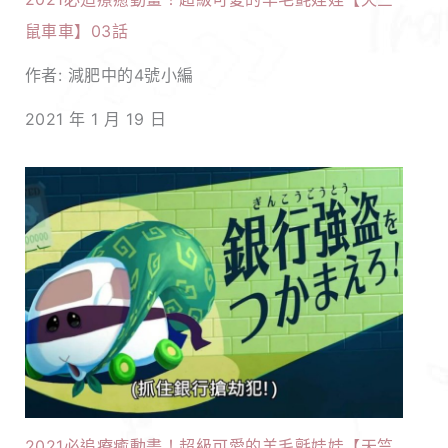
鼠車車】03話
作者: 減肥中的4號小編
2021 年 1 月 19 日
2021必追療癒動畫！超級可愛的羊毛氈娃娃【天竺