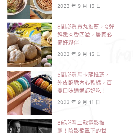
2023 年 9 月 16 日
8間必買貢丸推薦，Q彈
鮮嫩肉香四溢，居家必
備好夥伴！
2023 年 9 月 15 日
5間必買馬卡龍推薦，
外皮酥脆內心軟綿，百
變口味通通都好吃！
2023 年 9 月 11 日
8部必看二戰電影推
薦！陰影籠罩下的世