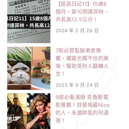
【追高日記11】15歲8
個月，第10劑達菲林，
共長高12.5公分！
2024 年 2 月 26 日
7款必買監獄美食推
薦，鐵窗也攔不住的美
味，幫助受刑人翻轉人
生！
2023 年 9 月 24 日
9部必看湯姆·克魯斯電
影推薦！好萊塢最Nice
的人，永遠帥氣的阿湯
哥！