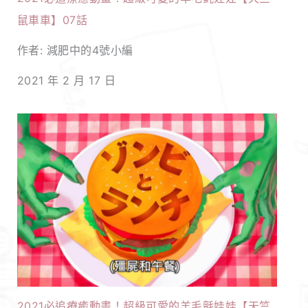
鼠車車】07話
作者: 減肥中的4號小編
2021 年 2 月 17 日
2021必追療癒動畫！超級可愛的羊毛氈娃娃【天竺