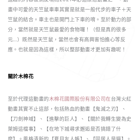
畫中可愛的天竺鼠車車其實是就是一般代步的車子＋天
竺鼠的結合。車主也是開門上下車的唷。至於動力的部
分，當然就是天竺鼠最愛的食物囉！（但是真的很多
元…）既然是天竺鼠，當然也會有高興害怕擔心等反
應。也就是因為這樣，所以整部動畫才更加有趣呢！
關於木棉花
至於代理這動畫的
木棉花國際股份有限公司在
台灣火紅
動畫其實不止這部，包括熱血的動畫【鬼滅之刃】、
【刀劍神域】、【進擊的巨人】、【關於我轉生變為史
萊姆這檔事】、【在地下城尋求邂逅是否搞錯了什
麼】。風格清新的【夏目友人帳】、【同居人是貓】。