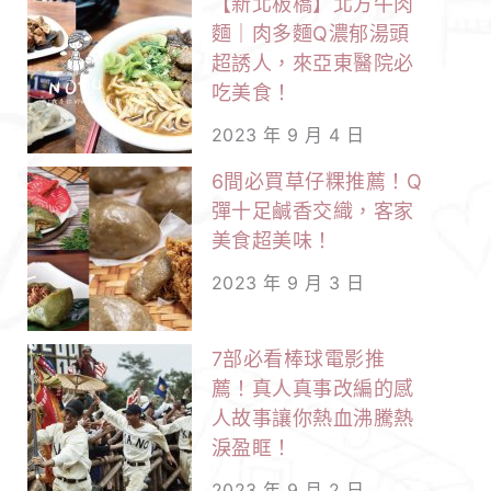
【新北板橋】北方牛肉
麵｜肉多麵Q濃郁湯頭
超誘人，來亞東醫院必
吃美食！
2023 年 9 月 4 日
6間必買草仔粿推薦！Q
彈十足鹹香交織，客家
美食超美味！
2023 年 9 月 3 日
7部必看棒球電影推
薦！真人真事改編的感
人故事讓你熱血沸騰熱
淚盈眶！
2023 年 9 月 2 日