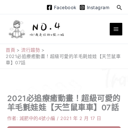
跳
搜
Facebook
Instagram
至
尋
主
要
內
容
首頁
流行趨勢
2021必追療癒動畫！超級可愛的羊毛氈娃娃【天竺鼠車
車】07話
2021必追療癒動畫！超級可愛的
羊毛氈娃娃【天竺鼠車車】07話
作者:
減肥中的4號小編
/
2021 年 2 月 17 日