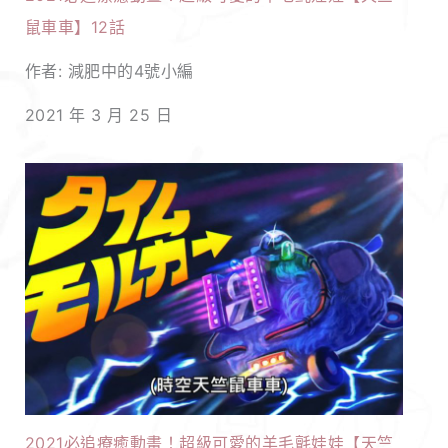
鼠車車】12話
作者: 減肥中的4號小編
2021 年 3 月 25 日
2021必追療癒動畫！超級可愛的羊毛氈娃娃【天竺