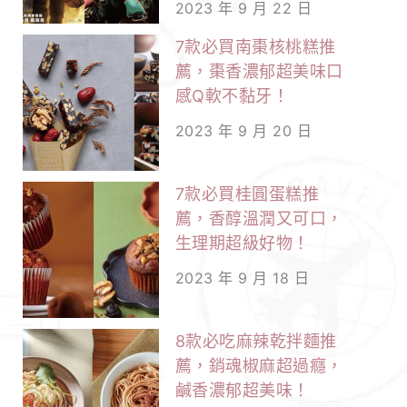
2023 年 9 月 22 日
7款必買南棗核桃糕推
薦，棗香濃郁超美味口
感Q軟不黏牙！
2023 年 9 月 20 日
7款必買桂圓蛋糕推
薦，香醇溫潤又可口，
生理期超級好物！
2023 年 9 月 18 日
8款必吃麻辣乾拌麵推
薦，銷魂椒麻超過癮，
鹹香濃郁超美味！