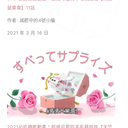
鼠車車】11話
作者: 減肥中的4號小編
2021 年 3 月 16 日
2021必追療癒動畫！超級可愛的羊毛氈娃娃【天竺