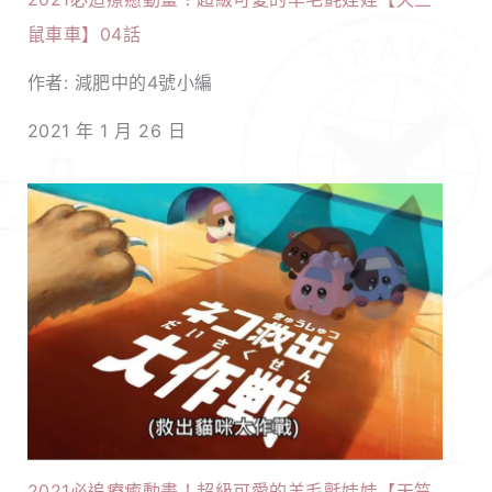
鼠車車】04話
作者: 減肥中的4號小編
2021 年 1 月 26 日
2021必追療癒動畫！超級可愛的羊毛氈娃娃【天竺