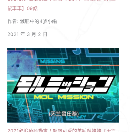
鼠車車】09話
作者: 減肥中的4號小編
2021 年 3 月 2 日
2021必追療癒動畫！超級可愛的羊毛氈娃娃【天竺