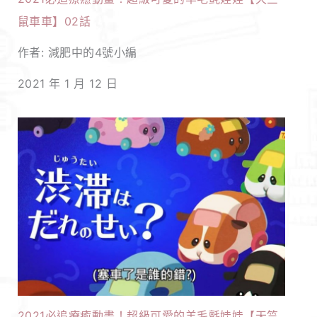
鼠車車】02話
作者: 減肥中的4號小編
2021 年 1 月 12 日
2021必追療癒動畫！超級可愛的羊毛氈娃娃【天竺