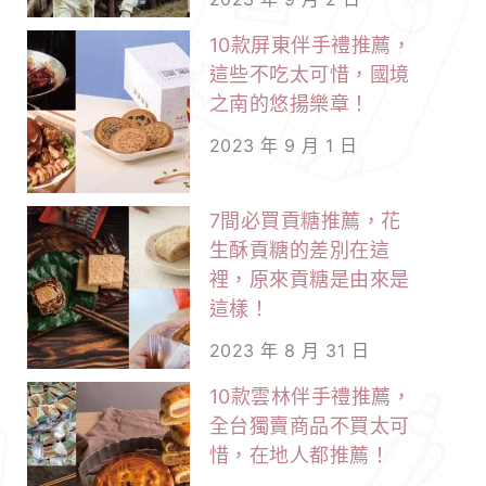
10款屏東伴手禮推薦，
這些不吃太可惜，國境
之南的悠揚樂章！
2023 年 9 月 1 日
7間必買貢糖推薦，花
生酥貢糖的差別在這
裡，原來貢糖是由來是
這樣！
2023 年 8 月 31 日
10款雲林伴手禮推薦，
全台獨賣商品不買太可
惜，在地人都推薦！