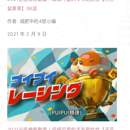
鼠車車】06話
作者: 減肥中的4號小編
2021 年 2 月 9 日
2021必追療癒動畫！超級可愛的羊毛氈娃娃【天竺