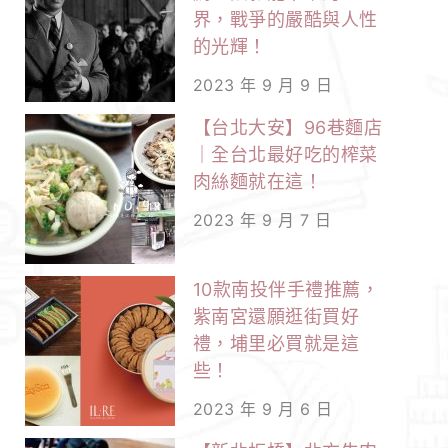
界，戰爭的嚴酷與人性
的光輝！
2023 年 9 月 9 日
【台北大安】96巷麵店
｜全台北最好吃的榨菜
肉絲麵就在這！
2023 年 9 月 7 日
10款南投伴手禮推薦，
紫南宮還願逛街買好
禮，埔里必買就是這
些！
2023 年 9 月 6 日