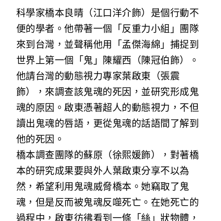
科學家橋本良晴（江口洋介飾）是個行動不
便的學者。他帶著一個「反重力小組」團隊
來到台灣，並聲稱他用「孟傑海綿」捕捉到
世界上第一個「鬼」陳耀西（陳冠伯飾）。
他請台灣的動態視力專家葉啟東（張震
飾），來調查該鬼魂的死因，並研究形成鬼
魂的原因。啟東憑著超人的動態視力，不但
讀出鬼魂的唇語，更從鬼魂的話語間了解到
他的死因。
橋本調查團隊的蘇原（徐熙媛飾），對著橋
本的研究成果要與外人葉啟東分享不以為
然，希望利用鬼魂威脅橋本。她竊取了鬼
魂，但是反而被鬼魂反噬死亡。在她死亡的
過程中，啟東彷彿看到一條「絲」狀物體，