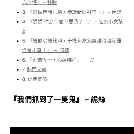
亦無懼』 – 雙瞳
『良辰吉時已到，恭請新郎拜堂。』 – 屍憶
『媽媽 你為什麼不要我了？』 – 紅衣小女孩
2
『送煞沒送乾淨，十幾年來怨氣越積越深難
怪會出事！』 － 邪粽
『火佛修一，心薩嘸哞』 － 咒
熱門文章
延伸閱讀
『我們抓到了一隻鬼』 – 詭絲