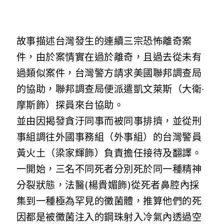
故事描述台灣發生的連續三宗恐怖離奇案
件，由於案情實在過於離奇，且過去從未有
過類似案件，台灣警方請求美國聯邦調查局
的協助，聯邦調查局便派遣凱文萊斯（大衛·
摩斯飾）探員來台協助。
並由因揭發貪汙同事而被同事排擠，並從刑
事組調往外國事務組（外事組）的台灣警員
黃火土（梁家輝飾）負責擔任接待及翻譯。
一開始，三名不同死者分別死於同一種精神
分裂狀態，法醫(楊貴媚飾)從死者鼻腔內採
集到一種極為罕見的黴菌體，推算他們的死
因都是被黴菌注入的鋼珠射入冷氣內透過空