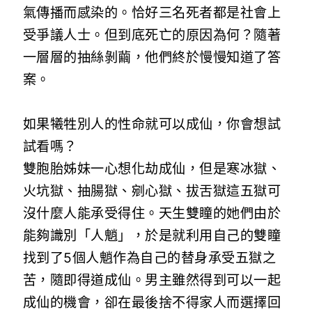
氣傳播而感染的。恰好三名死者都是社會上
受爭議人士。但到底死亡的原因為何？隨著
一層層的抽絲剝繭，他們終於慢慢知道了答
案。
如果犧牲別人的性命就可以成仙，你會想試
試看嗎？
雙胞胎姊妹一心想化劫成仙，但是寒冰獄、
火坑獄、抽腸獄、剜心獄、拔舌獄這五獄可
沒什麼人能承受得住。天生雙瞳的她們由於
能夠識別「人魈」，於是就利用自己的雙瞳
找到了5個人魈作為自己的替身承受五獄之
苦，隨即得道成仙。男主雖然得到可以一起
成仙的機會，卻在最後捨不得家人而選擇回