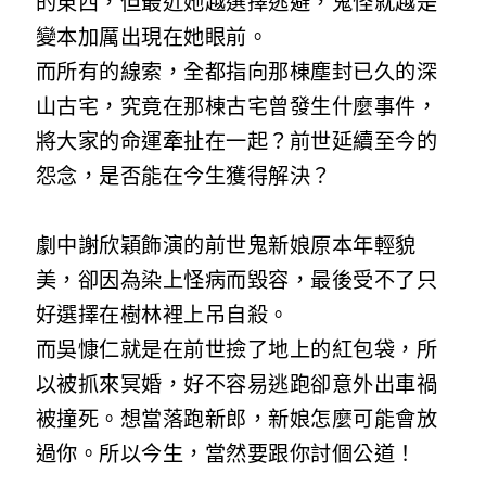
的東西，但最近她越選擇逃避，鬼怪就越是
變本加厲出現在她眼前。
而所有的線索，全都指向那棟塵封已久的深
山古宅，究竟在那棟古宅曾發生什麼事件，
將大家的命運牽扯在一起？前世延續至今的
怨念，是否能在今生獲得解決？
劇中謝欣穎飾演的前世鬼新娘原本年輕貌
美，卻因為染上怪病而毀容，最後受不了只
好選擇在樹林裡上吊自殺。
而吳慷仁就是在前世撿了地上的紅包袋，所
以被抓來冥婚，好不容易逃跑卻意外出車禍
被撞死。想當落跑新郎，新娘怎麼可能會放
過你。所以今生，當然要跟你討個公道！