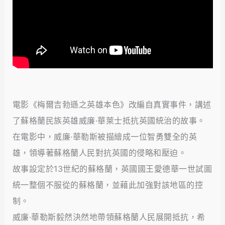
電影《梅爾吉勃遜之英雄本色》改編自真實事件，講述
了蘇格蘭民族英雄威廉·華萊士抵抗英國統治的故事。
在電影中，威廉·華勒斯被描繪成一位智勇雙全的英
雄，領導著蘇格蘭人民對抗英國的侵略和壓迫。
故事設定於13世紀的蘇格蘭，英國國王愛德華一世試圖
統一整個不服從的蘇格蘭，並藉此加強對該地區的控
制。
威廉·華勒斯毅然決然地帶領蘇格蘭人民展開抵抗，希