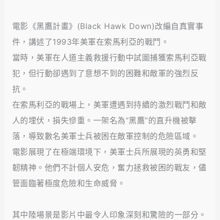
電影《黑鷹計畫》(Black Hawk Down)改編自真實事
件，講述了1993年美軍在索馬利亞的戰鬥。
當時，美軍在人道主義救援行動中試圖捕獲索馬利亞戰
犯，但行動卻遇到了意想不到的困難和敵軍的強烈反
抗。
在索馬利亞的戰場上，美軍遭遇到持續的激烈戰鬥和敵
人的埋伏，損失慘重。一架名為”黑鷹”的直升機被擊
落，導致數名美軍士兵被困在敵軍控制的危險區域。
電影展現了在極端環境下，美軍士兵所展現的英勇和堅
韌精神。他們不計個人安危，奮力拯救被困的戰友，儘
管面臨著極度危險和生命威脅。
其中陸場景是影片中最令人印象深刻和驚險的一部分。