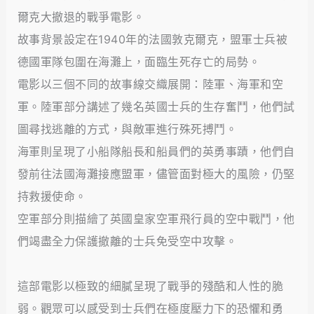
爾克大撤退的戰爭電影。
故事背景設定在1940年的法國敦克爾克，盟軍士兵被
德國軍隊包圍在海灘上，面臨生死存亡的局勢。
電影以三個不同的故事線交織展開：陸軍、海軍和空
軍。陸軍部分講述了幾名英國士兵的生存奮鬥，他們試
圖尋找逃離的方式，與敵軍進行殊死搏鬥。
海軍則呈現了小船隊船長和船員們的英勇事蹟，他們自
發前往法國海灘接應盟軍，儘管面對極大的風險，仍堅
持救援使命。
空軍部分則描繪了英國皇家空軍飛行員的空中戰鬥，他
們竭盡全力保護撤離的士兵免受空中攻擊。
這部電影以極致的細膩呈現了戰爭的殘酷和人性的脆
弱。觀眾可以感受到士兵們在極度壓力下的恐懼和勇