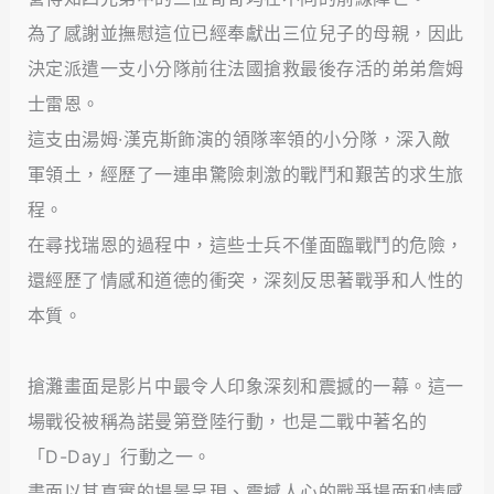
為了感謝並撫慰這位已經奉獻出三位兒子的母親，因此
決定派遣一支小分隊前往法國搶救最後存活的弟弟詹姆
士雷恩。
這支由湯姆·漢克斯飾演的領隊率領的小分隊，深入敵
軍領土，經歷了一連串驚險刺激的戰鬥和艱苦的求生旅
程。
在尋找瑞恩的過程中，這些士兵不僅面臨戰鬥的危險，
還經歷了情感和道德的衝突，深刻反思著戰爭和人性的
本質。
搶灘畫面是影片中最令人印象深刻和震撼的一幕。這一
場戰役被稱為諾曼第登陸行動，也是二戰中著名的
「D-Day」行動之一。
畫面以其真實的場景呈現、震撼人心的戰爭場面和情感