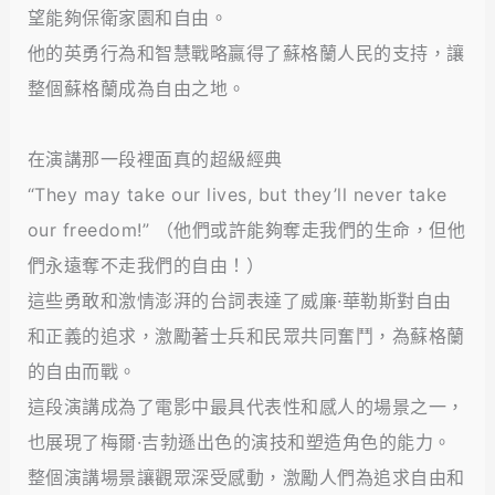
望能夠保衛家園和自由。
他的英勇行為和智慧戰略贏得了蘇格蘭人民的支持，讓
整個蘇格蘭成為自由之地。
在演講那一段裡面真的超級經典
“They may take our lives, but they’ll never take
our freedom!” （他們或許能夠奪走我們的生命，但他
們永遠奪不走我們的自由！）
這些勇敢和激情澎湃的台詞表達了威廉·華勒斯對自由
和正義的追求，激勵著士兵和民眾共同奮鬥，為蘇格蘭
的自由而戰。
這段演講成為了電影中最具代表性和感人的場景之一，
也展現了梅爾·吉勃遜出色的演技和塑造角色的能力。
整個演講場景讓觀眾深受感動，激勵人們為追求自由和