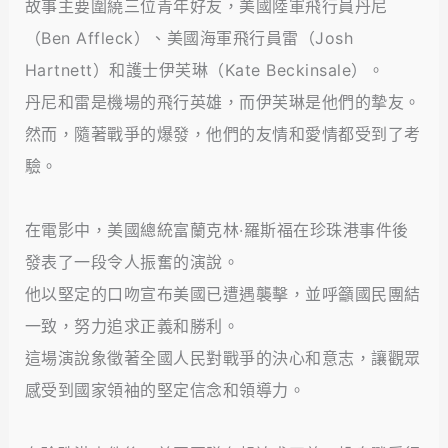
故事主要圍繞三位青年好友，美國陸軍飛行員丹尼
（Ben Affleck）、美國海軍飛行員雷（Josh
Hartnett）和護士伊芙琳（Kate Beckinsale）。
丹尼和雷是機場的飛行英雄，而伊芙琳是他們的摯友。
然而，隨著戰爭的爆發，他們的友情和愛情都受到了考
驗。
在電影中，美國總統富蘭克林·羅斯福在珍珠港事件後
發表了一段令人振奮的演說。
他以堅定的口吻宣布美國已遭遇襲擊，並呼籲國民團結
一致，努力追求正義和勝利。
這場演說象徵著全國人民對戰爭的決心和意志，讓觀眾
感受到國家領袖的堅定信念和領導力。