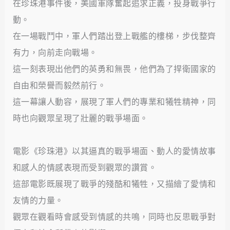
在珍珠港事件後，美國軍隊奮起追求正義，投身戰爭行
動。
在一場戰鬥中，軍人們踏出登上戰艦的樓梯，步伐整齊
有力，向前走向戰場。
這一刻表現出他們的英勇和無畏，他們為了捍衛國家的
自由和榮譽而毅然前行。
這一幕讓人動容，展現了軍人們的專業和犧牲精神，同
時也向觀眾呈現了壯麗的戰爭場面。
電影《珍珠港》以其逼真的戰爭場面、動人的愛情故事
和感人的情感表現而受到觀眾的讚賞。
這部電影既展現了戰爭的殘酷和犧牲，又描繪了愛情和
友情的力量。
觀眾在觀看時會感受到情感的共鳴，同時也反思戰爭對