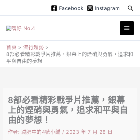
跳
搜
Facebook
Instagram
至
尋
主
要
內
首頁
流行趨勢
8部必看精彩戰爭片推薦，銀幕上的煙硝與勇氣，追求和
容
平與自由的夢想！
8部必看精彩戰爭片推薦，銀幕
上的煙硝與勇氣，追求和平與自
由的夢想！
作者:
減肥中的4號小編
/
2023 年 7 月 28 日