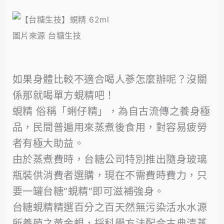
圖片來源 台糖生技
如果身體比較不適合喝人蔘怎麼辦呢？沒關
係那就喝單方蜆精吧！
蜆精 俗稱「蜊仔精」，為自古流傳之養身極
品，民間普遍用來蒸煮後食用，對容易疲勞
者有極大助益。
由於蒸煮費時，台糖公司特別推出隨身玻璃
瓶裝供消費者選購，現在不需費時費力，只
要一罐台糖“蜆精“即可滋補強身。
台糖蜆精精選百分之百天然無污染活水水源
所養殖之黃金蜆，採科學方法配合古典清蒸