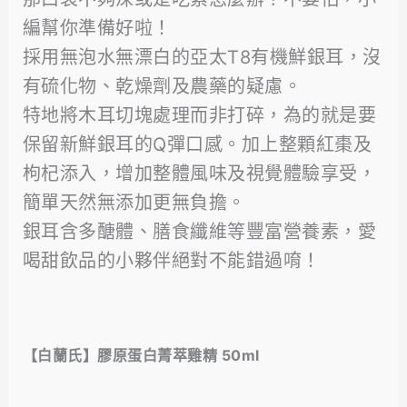
編幫你準備好啦！
採用無泡水無漂白的亞太T8有機鮮銀耳，沒
有硫化物、乾燥劑及農藥的疑慮。
特地將木耳切塊處理而非打碎，為的就是要
保留新鮮銀耳的Q彈口感。加上整顆紅棗及
枸杞添入，增加整體風味及視覺體驗享受，
簡單天然無添加更無負擔。
銀耳含多醣體、膳食纖維等豐富營養素，愛
喝甜飲品的小夥伴絕對不能錯過唷！
【白蘭氏】膠原蛋白菁萃雞精 50ml