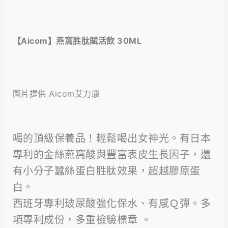
【Aicom】燕窩胜肽賦活飲 30ML
圖片提供 Aicom艾力康
喝的頂級保養品！輕鬆喝出女神光。有日本
專利的金絲燕窩酸與豐富表皮生長因子，還
有小分子蠶絲蛋白胜肽效果，超越膠原蛋
白。
西班牙專利玻尿酸強化保水、有感Ｑ彈。多
項專利成份，多重檢驗標章 。