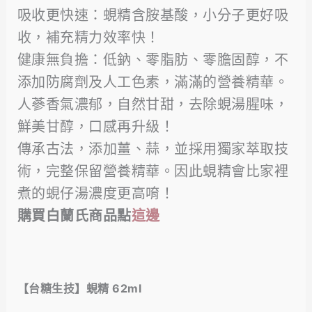
吸收更快速：蜆精含胺基酸，小分子更好吸
收，補充精力效率快！
健康無負擔：低鈉、零脂肪、零膽固醇，不
添加防腐劑及人工色素，滿滿的營養精華。
人蔘香氣濃郁，自然甘甜，去除蜆湯腥味，
鮮美甘醇，口感再升級！
傳承古法，添加薑、蒜，並採用獨家萃取技
術，完整保留營養精華。因此蜆精會比家裡
煮的蜆仔湯濃度更高唷！
購買白蘭氏商品點
這邊
【台糖生技】蜆精 62ml