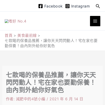
跳
搜
Facebook
Instagram
至
尋
主
要
內
首頁
美食最前線
七款喝的保養品推薦，讓你天天閃閃動人！宅在家也要
容
勤保養！由內到外給你好氣色
七款喝的保養品推薦，讓你天天
閃閃動人！宅在家也要勤保養！
由內到外給你好氣色
作者:
減肥中的4號小編
/
2021 年 6 月 14 日