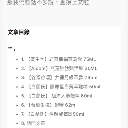
那我們廢話不多說，直接上文啦！
文章目錄
【廣生堂】君燕幸福燕窩飲 75ML
【Aicom】燕窩胜肽賦活飲 30ML
【谷溜谷溜】井裡月銀耳露 295ml
【白蘭氏】膠原蛋白菁萃雞精 50ml
【白蘭氏】 旭沛人蔘蜆精 60ml
【台糖生技】蜆精 62ml
【白蘭氏】活顏馥莓飲50ml
熱門文章