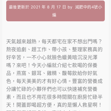
最後更新於 2021 年 8 月 17 日 by
減肥中的4號小
編
天氣越來越熱，每天都宅在家不想出門嗎？
熬夜追劇、趕工作、帶小孩、整理家務真的
好辛苦，一不小心就臉色蠟黃暗沉沒光澤
嗎？來吧！今天小編就介紹七款喝的保養
品，燕窩、銀耳、雞精、馥莓飲給你好氣
色，每天美美的才有好心情。豐富的營養成
分讓忙碌的小夥伴們也可以快速補充營養
素，而且也不用花很多時間關在廚房忙碌半
天！開蓋即喝超方便，真的是懶人救星啊！