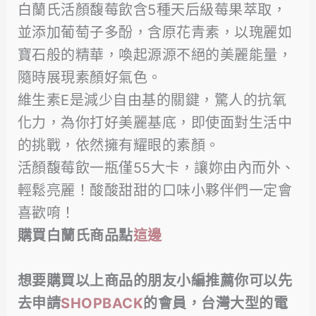
白蘭氏活顏馥莓飲含5種天后級莓果萃取，
並添加葡萄子多酚，含原花青素，以瑰麗如
寶石般的精華，喚起源源不絕的美麗能量，
隨時展現素顏好氣色。
維生素E是減少自由基的關鍵，驚人的抗氧
化力，為你打好美麗基底，即使面對生活中
的挑戰，依然擁有耀眼的素顏。
活顏馥莓飲一瓶僅55大卡，讓妳由內而外、
輕鬆亮麗！酸酸甜甜的口味小夥伴們一定會
喜歡唷！
購買白蘭氏商品點
這邊
想要購買以上商品的朋友小編推薦你可以先
去申請
SHOPBACK
的會員，台灣大型的電