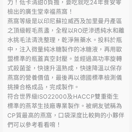
力！低卡清甜0負擔，要吃就吃24年食安零
檢出的廣生堂幸福燕窩！
燕窩等級是以印尼蘇拉威西及加里曼丹產區
之頂級輕毛燕盞，全程以RO逆滲透純水和離
水挑毛法清洗整理，乾淨無藥水。投料於瓶
中，注入微量純冰糖製作的冰糖液，再用歐
盟標準的瓶蓋真空封壓。並經過高功率旋轉
式殺菌釜，快速升溫熟成，快速降溫以保存
燕窩的營養價值，最後再以德國標準檢測儀
挑揀合格成品，完成製作。
符合世界級ISO22000及HACCP雙重衛生
標準的燕萃生技廠專業製作。被網友號稱為
CP質最高的燕窩，口袋深度比較夠的小夥伴
們可以參考看看唷！