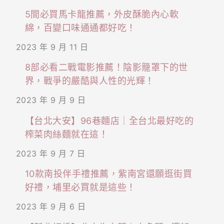
5間必買馬卡龍推薦，外皮酥脆內心軟
綿，百變口味通通都好吃！
2023 年 9 月 11 日
8部必看二戰電影推薦！陰影籠罩下的世
界，戰爭的嚴酷與人性的光輝！
2023 年 9 月 9 日
【台北大安】96巷麵店｜全台北最好吃的
榨菜肉絲麵就在這！
2023 年 9 月 7 日
10款南投伴手禮推薦，紫南宮還願逛街買
好禮，埔里必買就是這些！
2023 年 9 月 6 日