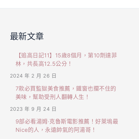
最新文章
【追高日記11】15歲8個月，第10劑達菲
林，共長高12.5公分！
2024 年 2 月 26 日
7款必買監獄美食推薦，鐵窗也攔不住的
美味，幫助受刑人翻轉人生！
2023 年 9 月 24 日
9部必看湯姆·克魯斯電影推薦！好萊塢最
Nice的人，永遠帥氣的阿湯哥！