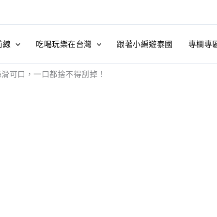
前線
吃喝玩樂在台灣
跟著小編遊泰國
專欄專
絲滑可口，一口都捨不得刮掉！