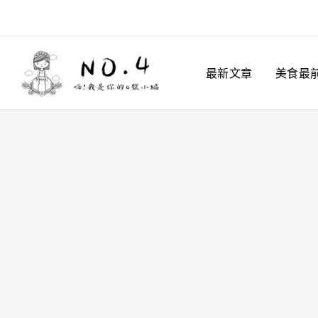
跳
至
主
最新文章
美食最
要
內
容