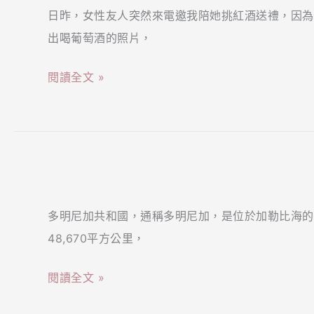
日昨，女性友人突然來電邀我陪她挑紅酒送禮，因為
－
宵，
出喝葡萄酒的照片，
美
熱
酒】
紅
閱讀全文 »
新
酒
世
湯
界
圓
舊
正
【海
世
夯！
島
界
輕
多明尼加共和國，通稱多明尼加，是位於加勒比海的
咖
要
鬆
48,670平方公里，
啡】
選
幾
來
哪
步
閱讀全文 »
自
種
驟
加
好？
做