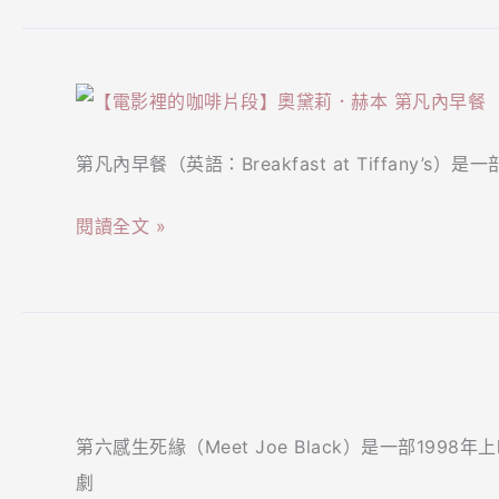
勒
８
出
比
個
與
【電
海
送
眾
影
的
酒
不
第凡內早餐（英語：Breakfast at Tiffany’s
裡
精
小
同
的
靈，
撇
的
閱讀全文 »
咖
淺
步
元
啡
談
讓
宵
片
多
你
料
段】
明
送
理！
【電
奧
尼
禮
影
黛
加
不
第六感生死緣（Meet Joe Black）是一部19
裡
莉．
咖
失
劇
的
赫
啡
禮！