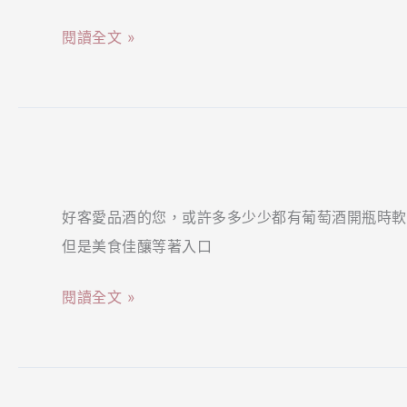
咖
本
閱讀全文 »
啡
第
片
凡
段】
內
布
早
旋
萊
餐
蓋
德．
好客愛品酒的您，或許多多少少都有葡萄酒開瓶時軟
派？
彼
但是美食佳釀等著入口
軟
特
木
第
閱讀全文 »
塞
六
派？
感
小
生
小
死