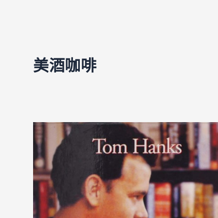
美酒咖啡
【電
影
裡
的
咖
啡