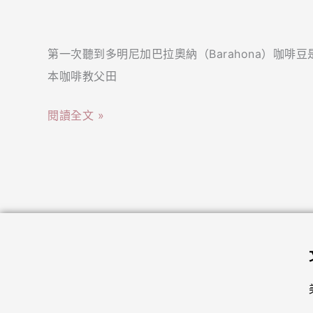
「加
軟
緣
勒
木
第一次聽到多明尼加巴拉奧納（Barahona）咖
比
塞
本咖啡教父田
海
卻
信
藏
閱讀全文 »
風
大
撫
大
摸
學
的
問！！
天
堂」
巴
拉
奧