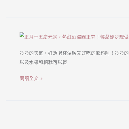
情
書
【專
欄
冷冷的天氣，好想喝杯溫暖又好吃的飲料阿！冷冷的
－
以及水果和糖就可以輕
美
酒】
閱讀全文 »
正
月
十
五
【專
慶
欄
元