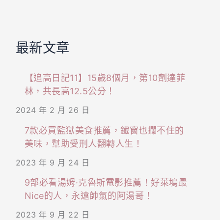
最新文章
【追高日記11】15歲8個月，第10劑達菲
林，共長高12.5公分！
2024 年 2 月 26 日
7款必買監獄美食推薦，鐵窗也攔不住的
美味，幫助受刑人翻轉人生！
2023 年 9 月 24 日
9部必看湯姆·克魯斯電影推薦！好萊塢最
Nice的人，永遠帥氣的阿湯哥！
2023 年 9 月 22 日