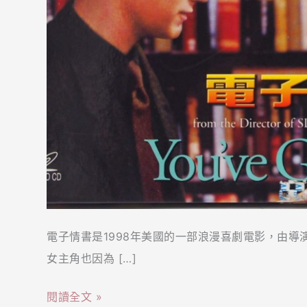
片
段】
上
世
紀
的
浪
漫
︱
You’ve
got
電子情書是1998年美國的一部浪漫喜劇電影，由導
mail
女主角也因為 […]
電
子
閱讀全文 »