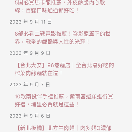
5間必買馬卡龍推薦，外皮酥脆內心軟
綿，百變口味通通都好吃！
2023 年 9 月 11 日
8部必看二戰電影推薦！陰影籠罩下的世
界，戰爭的嚴酷與人性的光輝！
2023 年 9 月 9 日
【台北大安】96巷麵店｜全台北最好吃的
榨菜肉絲麵就在這！
2023 年 9 月 7 日
10款南投伴手禮推薦，紫南宮還願逛街買
好禮，埔里必買就是這些！
2023 年 9 月 6 日
【新北板橋】北方牛肉麵｜肉多麵Q濃郁