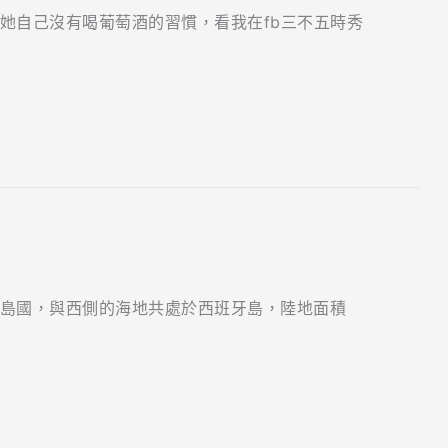
她自己沒有喝葡萄酒的習慣，看我在fb三不五時秀
島國，與西側的海地共處於西班牙島，陸地面積