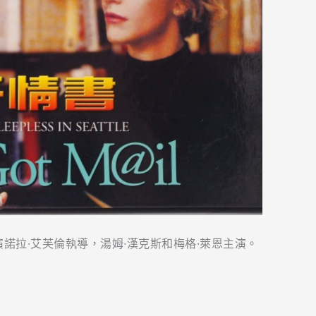
演諾拉·艾芙倫執導，湯姆·漢克斯和梅格·萊恩主演。