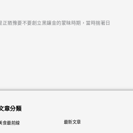
啡豆是正猶豫要不要創立黑鑲金的蒙昧時期，當時揣著日
文章分類
最新文章
美食最前線