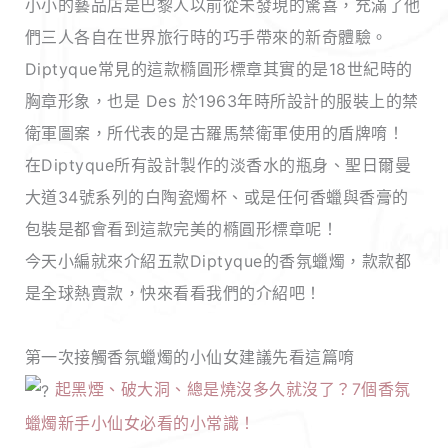
小小的藝品店是巴黎人以前從未發現的驚喜，充滿了他
們三人各自在世界旅行時的巧手帶來的新奇體驗。
Diptyque常見的這款橢圓形標章其實的是18世紀時的
胸章形象，也是 Des 於1963年時所設計的服裝上的禁
衛軍圖案，所代表的是古羅馬禁衛軍使用的盾牌唷！
在Diptyque所有設計製作的淡香水的瓶身、聖日爾曼
大道34號系列的白陶瓷燭杯、或是任何香蠟與香膏的
包裝是都會看到這款完美的橢圓形標章呢！
今天小編就來介紹五款Diptyque的香氛蠟燭，款款都
是全球熱賣款，快來看看我們的介紹吧！
第一次接觸香氛蠟燭的小仙女建議先看這篇唷
起黑煙、破大洞、總是燒沒多久就沒了？7個香氛
蠟燭新手小仙女必看的小常識！