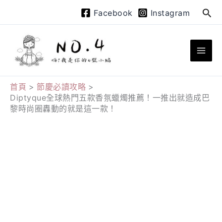
跳
搜
Facebook
Instagram
至
尋
主
要
內
容
首頁
節慶必讀攻略
Diptyque全球熱門五款香氛蠟燭推薦！一推出就造成巴
黎時尚圈轟動的就是這一款！