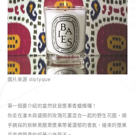
圖片來源 diptyque
第一個要介紹的當然就是漿果香蠟燭囉！
你走在灌木與盛開的玫瑰花叢混合一起的野生花園，順
手摘採的新鮮黑醋栗漿果帶著濃郁的香氣，幾束的漿果
花束還隨意的留著少許葉子。