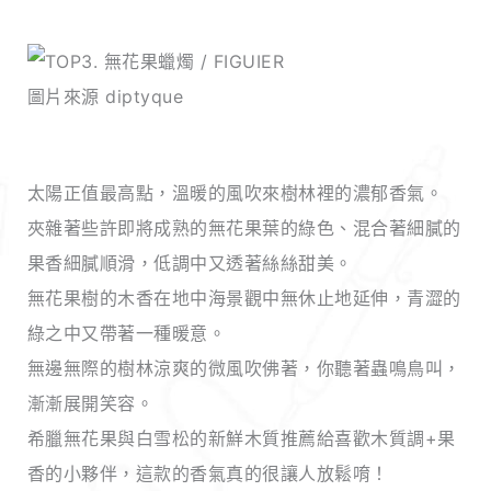
圖片來源 diptyque
太陽正值最高點，溫暖的風吹來樹林裡的濃郁香氣。
夾雜著些許即將成熟的無花果葉的綠色、混合著細膩的
果香細膩順滑，低調中又透著絲絲甜美。
無花果樹的木香在地中海景觀中無休止地延伸，青澀的
綠之中又帶著一種暖意。
無邊無際的樹林涼爽的微風吹佛著，你聽著蟲鳴鳥叫，
漸漸展開笑容。
希臘無花果與白雪松的新鮮木質推薦給喜歡木質調+果
香的小夥伴，這款的香氣真的很讓人放鬆唷！