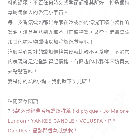
料的讚頌，不管任何時刻或季節都投其所好，打造獨特
專屬每個人的香氣小宇宙。
每一支香氛蠟燭都是專家在冷或熱的情況下精心製作的
蠟油，還含有八到九種不同的礦物蠟，某些可能還會添
加其他純植物蠟油以加強燃燒質量呢！
這麼精心設計的蠟燭價格當然就比較不可愛啦！不過它
的表現可是完全對得起價格，有興趣的小夥伴不妨買支
來點點看唷！
我是你的4號小編，我們就下次見囉！
相關文章閱讀
?
5款必買經典香氛蠟燭推薦！diptyque、Jo Malone
London、YANKEE CANDLE、VOLUSPA、P.F.
Candles、最熱門香氣就這款！