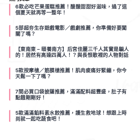
6款必吃芒果蛋糕推薦！酸酸甜甜好滋味，過了這
個夏天就再等一整年！
5部超夯生存遊戲電影／戲劇推薦，你準備好要闖
關了嗎？
【東南東 – 頤養南方】后宮佳麗三千人其實是騙人
的！居然有高達四萬人！？與長恨歌裡的人物對話
5款按摩槍／筋膜槍推薦！肌肉痠痛好緊繃，你今
天鬆一下了嗎？
7間必買口袋披薩推薦，滿滿配料超豐盛，肚子有
點餓剛剛好！
5款滿滿餡料素水餃推薦，護生救地球！想跟上時
尚就一起吃蔬食吧！