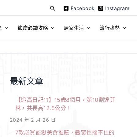
Facebook
Instagram
搜
尋
區
節慶必讀攻略
居家生活
流行趨勢
最新文章
【追高日記11】15歲8個月，第10劑達菲
林，共長高12.5公分！
2024 年 2 月 26 日
7款必買監獄美食推薦，鐵窗也攔不住的