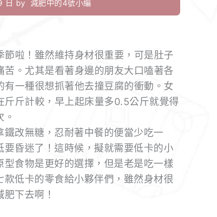
 日 by
減肥中的4號小編
季節啦！雖然維持身材很重要，可是肚子
痛苦。尤其是看著身邊的朋友大口嗑著各
的有一種很想抓著他去撞豆腐的衝動。女
斤斤計較，早上起床量多0.5公斤就覺得
次。
拿鐵改無糖，忍耐著中餐的便當少吃一
低要昏迷了！這時候，擬就需要低卡的小
原型食物是更好的選擇，但是老是吃一樣
七款低卡的零食給小夥伴們，雖然身材很
減肥下去啊！