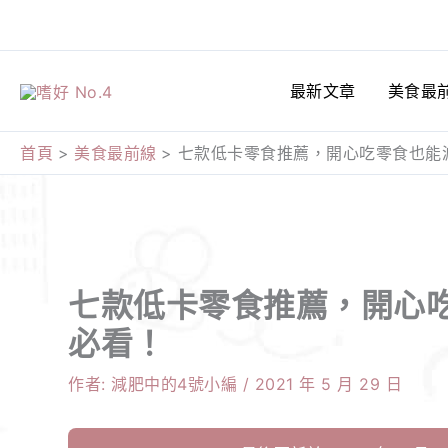
跳
至
主
最新文章
美食最
要
內
首頁
美食最前線
七款低卡零食推薦，開心吃零食也能
容
七款低卡零食推薦，開心
必看！
作者:
減肥中的4號小編
/
2021 年 5 月 29 日