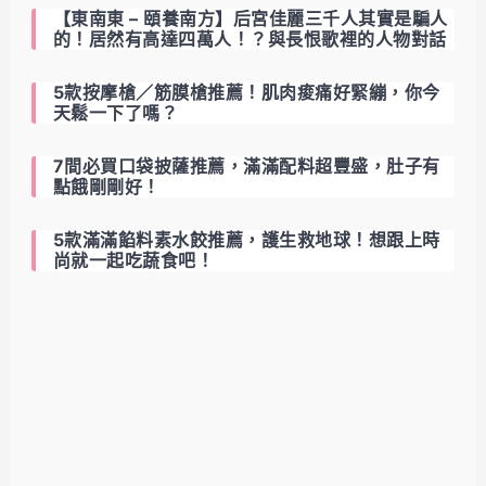
【東南東 – 頤養南方】后宮佳麗三千人其實是騙人
的！居然有高達四萬人！？與長恨歌裡的人物對話
5款按摩槍／筋膜槍推薦！肌肉痠痛好緊繃，你今
天鬆一下了嗎？
7間必買口袋披薩推薦，滿滿配料超豐盛，肚子有
點餓剛剛好！
5款滿滿餡料素水餃推薦，護生救地球！想跟上時
尚就一起吃蔬食吧！