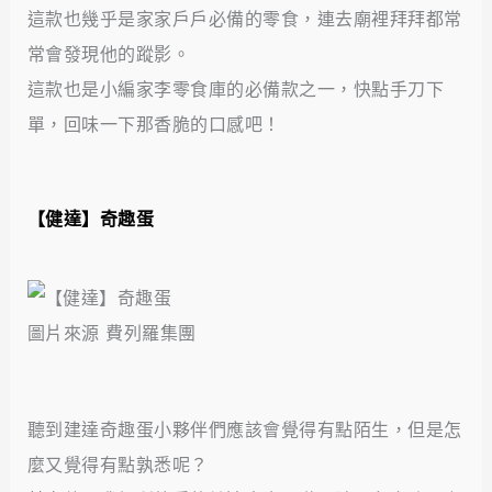
這款也幾乎是家家戶戶必備的零食，連去廟裡拜拜都常
常會發現他的蹤影。
這款也是小編家李零食庫的必備款之一，快點手刀下
單，回味一下那香脆的口感吧！
【健達
】
奇趣蛋
圖片來源 費列羅集團
聽到建達奇趣蛋小夥伴們應該會覺得有點陌生，但是怎
麼又覺得有點孰悉呢？