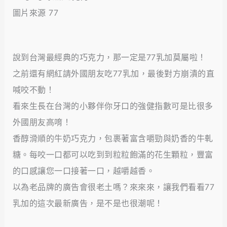
圖片來源 77
說到台灣最經典的巧克力，那一定是77乳加莫屬啦！
之前還有網紅請外國朋友吃77乳加，最後對方崩潰的直
喊咬不動！
看來生長在台灣的小夥伴你牙口的強健指數可是比很多
外國朋友高唷！
香醇滑順的牛奶巧克力，包裹著富含嚼勁與奶香的牛軋
糖。每咬一口都可以吃到到粒粒飽滿的花生顆粒，豐富
的口感讓您一口接著一口，越嚼越香。
以為老品牌的廣告會很老土嗎？來來來，讓我們看看77
乳加的這次最新廣告，是不是也很潮呢！