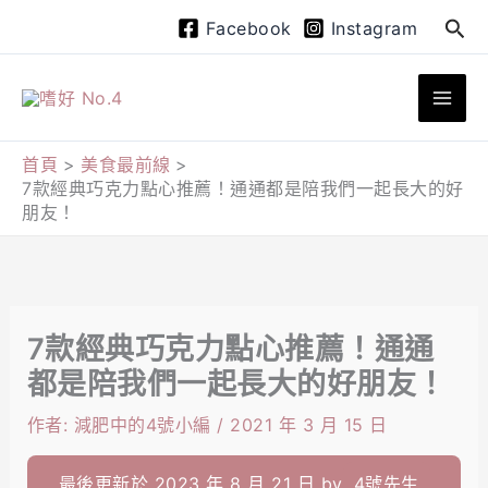
跳
搜
Facebook
Instagram
至
尋
主
要
內
首頁
美食最前線
7款經典巧克力點心推薦！通通都是陪我們一起長大的好
容
朋友！
7款經典巧克力點心推薦！通通
都是陪我們一起長大的好朋友！
作者:
減肥中的4號小編
/
2021 年 3 月 15 日
最後更新於 2023 年 8 月 21 日 by
4號先生