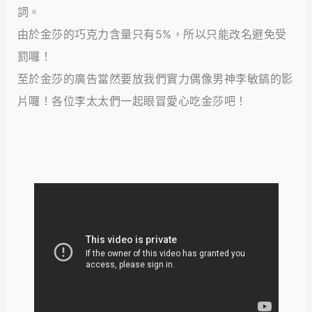
詞。
由於金莎的巧克力含量只有5%，所以只能改名避免受
罰囉！
至於金莎的廣告當然要放我們實力偶像男神李敏鎬的影
片囉！各位李太太們一起眼冒愛心吃金莎吧！