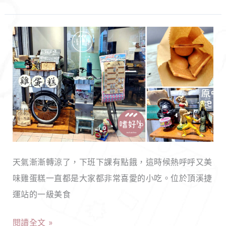
屋！
公
仔
【新
麵
北
+黯
永
然
和】
消
無
魂
名
麵，
雞
公
蛋
館
天氣漸漸轉涼了，下班下課有點餓，這時候熱呼呼又美
糕
超
味雞蛋糕一直都是大家都非常喜愛的小吃。位於頂溪捷
｜
高
運站的一級美食
每
CP
日
港
閱讀全文 »