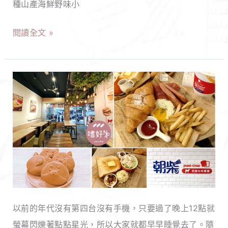
種山產海鮮野味小
山
超
寺
美
閱讀全文 »
必
味，
訪
無
米
限
【新
推
自
北
黑
助
永
金
霸
和】
滷
霜
朝
肉
淇
柴
飯，
淋
肉
清
吃
蛋
甜
到
以前的年代沒有第四台沒有手機，只要過了晚上12點就
吐
瓜
飽！
螢幕閃爍著點點星光，所以大家就都早早睡覺去了。隨
司