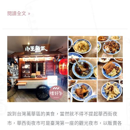
秒
堂
回
閱讀全文 »
永
泰
安
國！
店
【台
｜
北
飽
萬
滿
華】
鴨
小
血、
王
麻
煮
辣
瓜
魯
說到台灣萬華區的美食，當然就不得不提起華西街夜
｜
肉
市，華西街夜市可是臺灣第一座的觀光夜市，以販賣各
龍
飯