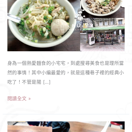
大
安】
96
巷
麵
店
身為一個熱愛麵食的小宅宅，到處搜尋美食也是理所當
｜
然的事情！其中小編最愛的，就是這種巷子裡的經典小
全
吃了！不管是陽 […]
台
北
閱讀全文 »
最
好
吃
【新
的