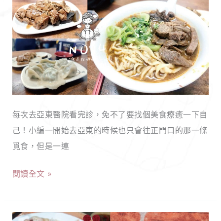
北
榨
板
菜
橋】
肉
北
絲
方
麵
牛
就
肉
在
每次去亞東醫院看完診，免不了要找個美食療癒一下自
麵
這！
己！小編一開始去亞東的時候也只會往正門口的那一條
｜
覓食，但是一連
肉
多
閱讀全文 »
麵
Q
濃
10