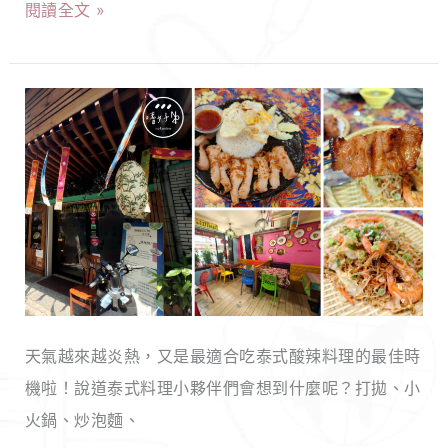
排
閱讀全文 »
仔
隊
內
就
超
吃
【新
經
不
北
典
到！
中
美
和】
食，
泰
一
可
甲
愛
子
泰
飄
天氣越來越炎熱，又是最適合吃泰式酸辣料理的最佳時
式
香
機啦！說道泰式料理小夥伴們會想到什麼呢？打拋、小
料
無
火鍋、炒泡麵、
理
敵