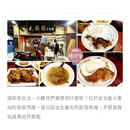
限
式
量
料
雞
理！
【台
蛋
北
糕
大
小
同】
攤，
大
單
稻
次
埕
限
滷
購
說到老台北，小夥伴們會想到什麼呢？位於台北後火車
肉
兩
站的長安西路，是以前台北最大的批發商場，不管是買
飯
份，
玩具買皮件買瓶
｜
不
巷