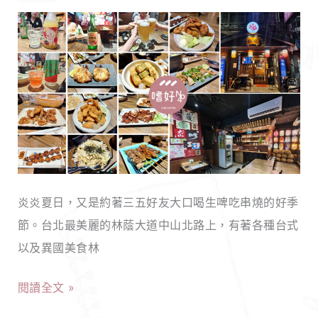
愛、
【台
瘋
北
狂
中
無
山】
限
極
的
燒
爛
居
爛
酒
奴
炎炎夏日，又是約著三五好友大口喝生啤吃串燒的好季
屋
天
節。台北最美麗的林蔭大道中山北路上，有著各種台式
｜
堂！
以及異國美食林
今
晚
閱讀全文 »
不