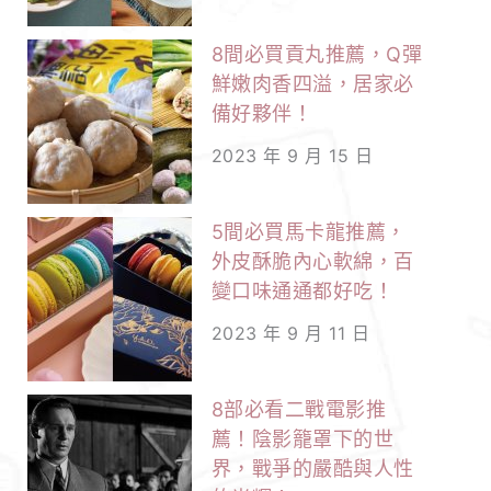
8間必買貢丸推薦，Q彈
鮮嫩肉香四溢，居家必
備好夥伴！
2023 年 9 月 15 日
5間必買馬卡龍推薦，
外皮酥脆內心軟綿，百
變口味通通都好吃！
2023 年 9 月 11 日
8部必看二戰電影推
薦！陰影籠罩下的世
界，戰爭的嚴酷與人性