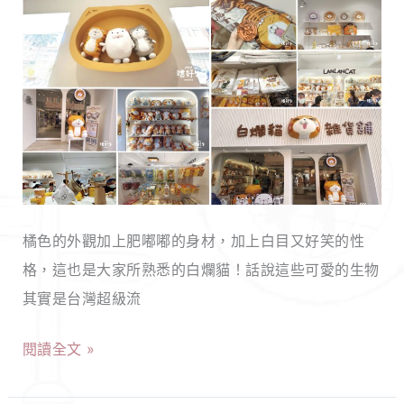
食！
【新
都
北
喜
板
歡
橋】
的
白
經
爛
典
貓
美
雜
味
橘色的外觀加上肥嘟嘟的身材，加上白目又好笑的性
貨
小
格，這也是大家所熟悉的白爛貓！話說這些可愛的生物
舖
吃！
其實是台灣超級流
｜
淘
閱讀全文 »
氣
可