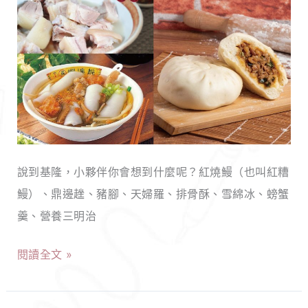
郁
間
湯
基
頭
隆
超
必
誘
吃
人，
小
來
吃
亞
說到基隆，小夥伴你會想到什麼呢？紅燒鰻（也叫紅糟
推
東
鰻）、鼎邊趖、豬腳、天婦羅、排骨酥、雪綿冰、螃蟹
薦！
醫
羹、營養三明治
連
院
在
必
閱讀全文 »
地
吃
人
美
也