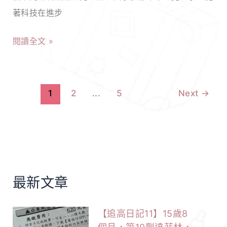
仔
著科技在進步
永
肉
和
無
閱讀全文 »
店
限
｜
續
招
湯！
1
2
...
5
Next
→
牌
肉
蛋
超
美
味，
最新文章
超
萌
【追高日記11】15歲8
柴