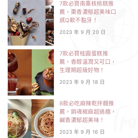
7款必買南棗核桃糕推
薦，棗香濃郁超美味口
感Q軟不黏牙！
2023 年 9 月 20 日
7款必買桂圓蛋糕推
薦，香醇溫潤又可口，
生理期超級好物！
2023 年 9 月 18 日
8款必吃麻辣乾拌麵推
薦，銷魂椒麻超過癮，
鹹香濃郁超美味！
2023 年 9 月 16 日