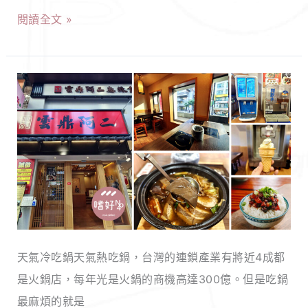
｜
美
閱讀全文 »
泰
味！
式
炒
【新
泡
北
麵
永
+經
和】
典
雲
烤
鼎
肉
阿
串，
二
讓
天氣冷吃鍋天氣熱吃鍋，台灣的連鎖產業有將近4成都
麻
你
是火鍋店，每年光是火鍋的商機高達300億。但是吃鍋
辣
一
最麻煩的就是
食