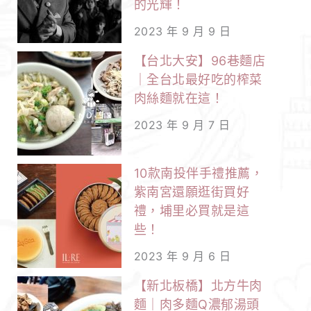
的光輝！
2023 年 9 月 9 日
【台北大安】96巷麵店
｜全台北最好吃的榨菜
肉絲麵就在這！
2023 年 9 月 7 日
10款南投伴手禮推薦，
紫南宮還願逛街買好
禮，埔里必買就是這
些！
2023 年 9 月 6 日
【新北板橋】北方牛肉
麵｜肉多麵Q濃郁湯頭