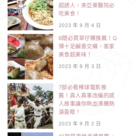
超誘人，來亞東醫院必
吃美食！
2023 年 9 月 4 日
6間必買草仔粿推薦！Q
彈十足鹹香交織，客家
美食超美味！
2023 年 9 月 3 日
7部必看棒球電影推
薦！真人真事改編的感
人故事讓你熱血沸騰熱
淚盈眶！
2023 年 9 月 2 日