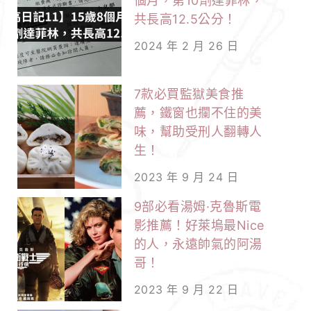
個月，第10劑達菲林，
共長高12.5公分！
犬
燒
2024 年 2 月 26 日
溶
化
7款必買監獄美食推
你
薦，鐵窗也攔不住的美
的
味，幫助受刑人翻轉人
生！
心！
2023 年 9 月 24 日
9部必看湯姆·克魯斯電
影推薦！好萊塢最Nice
的人，永遠帥氣的阿湯
哥！
2023 年 9 月 22 日