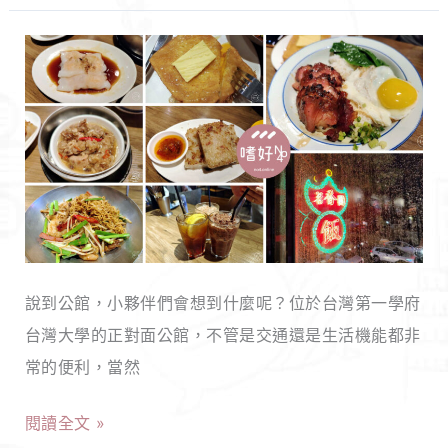
醉
不
【台
歸，
北
中
中
山
正】
區
茗
巷
香
子
園
內
冰
超
說到公館，小夥伴們會想到什麼呢？位於台灣第一學府
室
高
台灣大學的正對面公館，不管是交通還是生活機能都非
｜
CP
常的便利，當然
XO
居
醬
酒
閱讀全文 »
炒