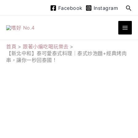
跳
搜
Facebook
Instagram
至
尋
主
要
內
首頁
跟著小編吃喝玩樂去
【新北中和】泰可愛泰式料理｜泰式炒泡麵+經典烤肉
容
串，讓你一秒回泰國！