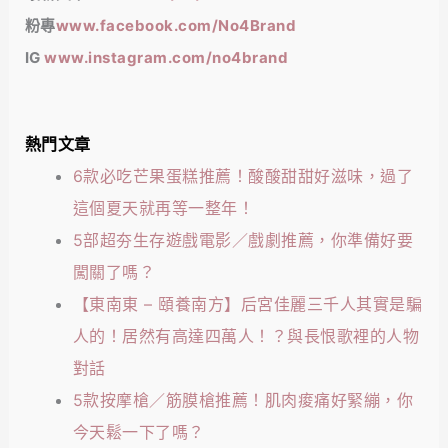
粉專
www.facebook.com/No4Brand
IG
www.instagram.com/no4brand
熱門文章
6款必吃芒果蛋糕推薦！酸酸甜甜好滋味，過了
這個夏天就再等一整年！
5部超夯生存遊戲電影／戲劇推薦，你準備好要
闖關了嗎？
【東南東 – 頤養南方】后宮佳麗三千人其實是騙
人的！居然有高達四萬人！？與長恨歌裡的人物
對話
5款按摩槍／筋膜槍推薦！肌肉痠痛好緊繃，你
今天鬆一下了嗎？