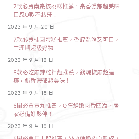
7款必買南棗核桃糕推薦，棗香濃郁超美味
低
口感Q軟不黏牙！
GI
2023 年 9 月 20 日
食
物！
7款必買桂圓蛋糕推薦，香醇溫潤又可口，
(主
生理期超級好物！
食
2023 年 9 月 18 日
篇)
8款必吃麻辣乾拌麵推薦，銷魂椒麻超過
癮，鹹香濃郁超美味！
2023 年 9 月 16 日
8間必買貢丸推薦，Q彈鮮嫩肉香四溢，居
家必備好夥伴！
2023 年 9 月 15 日
5間必買馬卡龍推薦，外皮酥脆內心軟綿，