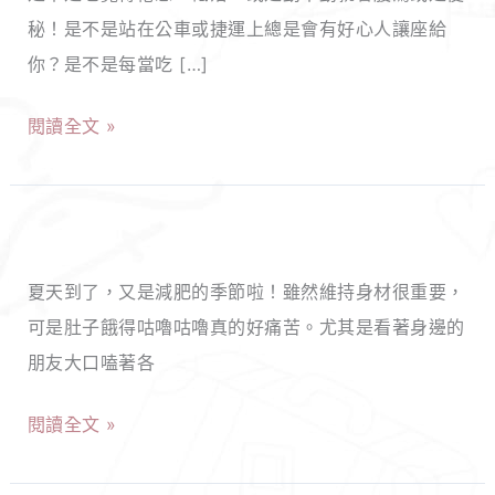
無
秘！是不是站在公車或捷運上總是會有好心人讓座給
麩
你？是不是每當吃 […]
質
甜
閱讀全文 »
點
推
薦，
七
味
款
蕾
夏天到了，又是減肥的季節啦！雖然維持身材很重要，
低
的
可是肚子餓得咕嚕咕嚕真的好痛苦。尤其是看著身邊的
卡
美
朋友大口嗑著各
零
味
食
閱讀全文 »
新
推
享
薦，