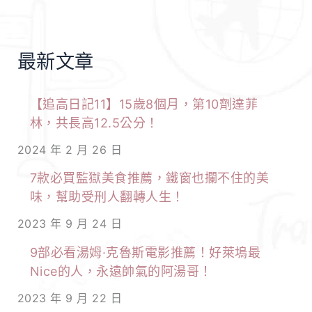
糖
什
份
麼
跟
最新文章
可
升
以
糖
【追高日記11】15歲8個月，第10劑達菲
減
指
林，共長高12.5公分！
重？
數
2024 年 2 月 26 日
盤
的
點
7款必買監獄美食推薦，鐵窗也攔不住的美
關
好
味，幫助受刑人翻轉人生！
係！
吃
2023 年 9 月 24 日
又
9部必看湯姆·克魯斯電影推薦！好萊塢最
健
Nice的人，永遠帥氣的阿湯哥！
康
2023 年 9 月 22 日
的