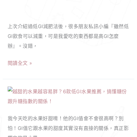
受，
開
減
一
心
肥
口
吃
上次介紹過低GI減肥法後，很多朋友私訊小編『雖然低
不
一
零
GI飲食可以減重，可是我愛吃的東西都是高GI怎麼
能
口
食
辦』。沒錯，
吃
品
也
炸
味
閱讀全文 »
能
雞
健
減
好
康
重，
痛
新
越
嘴
苦！
滋
甜
饞
快
味！
的
的
使
我今天吃的水果好甜唷！他的GI值會不會很高啊？別
水
你
用
怕！GI值它跟水果的甜度其實沒有直接的關係，真正影
果
必
IIFYM，