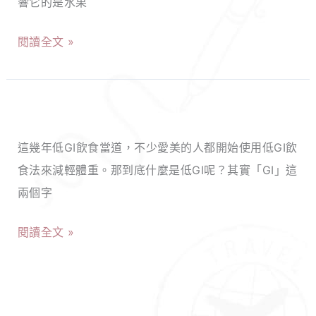
響它的是水果
越
看！
開
容
閱讀全文 »
心
易
減
胖？
重
6
低
不
款
GI
是
低
這幾年低GI飲食當道，不少愛美的人都開始使用低GI飲
是
夢！
GI
食法來減輕體重。那到底什麼是低GI呢？其實「GI」這
什
（計
水
兩個字
麼?
算
果
低
篇）
閱讀全文 »
推
GI
薦，
飲
搞
食
懂
為