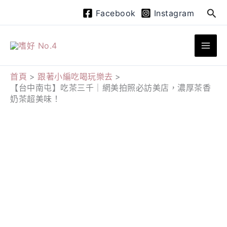
跳
搜
Facebook
Instagram
至
尋
主
要
內
首頁
跟著小編吃喝玩樂去
【台中南屯】吃茶三千｜網美拍照必訪美店，濃厚茶香
容
奶茶超美味！