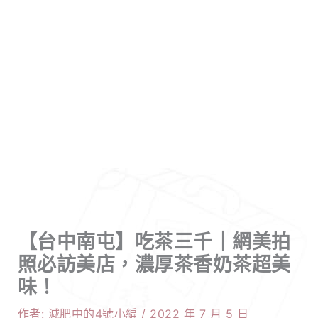
【台中南屯】吃茶三千｜網美拍
照必訪美店，濃厚茶香奶茶超美
味！
作者:
減肥中的4號小編
/
2022 年 7 月 5 日