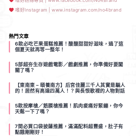
嗜好粉絲專頁 | www.facebook.com/No4Brand
嗜好Instagram | www.instagram.com/no4brand
熱門文章
6款必吃芒果蛋糕推薦！酸酸甜甜好滋味，過了這
個夏天就再等一整年！
5部超夯生存遊戲電影／戲劇推薦，你準備好要闖
關了嗎？
【東南東 – 頤養南方】后宮佳麗三千人其實是騙人
的！居然有高達四萬人！？與長恨歌裡的人物對話
5款按摩槍／筋膜槍推薦！肌肉痠痛好緊繃，你今
天鬆一下了嗎？
7間必買口袋披薩推薦，滿滿配料超豐盛，肚子有
點餓剛剛好！