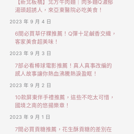
【新北板橋】北方牛肉麵｜肉多麵Q濃郁
湯頭超誘人，來亞東醫院必吃美食！
2023 年 9 月 4 日
6間必買草仔粿推薦！Q彈十足鹹香交織，
客家美食超美味！
2023 年 9 月 3 日
7部必看棒球電影推薦！真人真事改編的
感人故事讓你熱血沸騰熱淚盈眶！
2023 年 9 月 2 日
10款屏東伴手禮推薦，這些不吃太可惜，
國境之南的悠揚樂章！
2023 年 9 月 1 日
7間必買貢糖推薦，花生酥貢糖的差別在