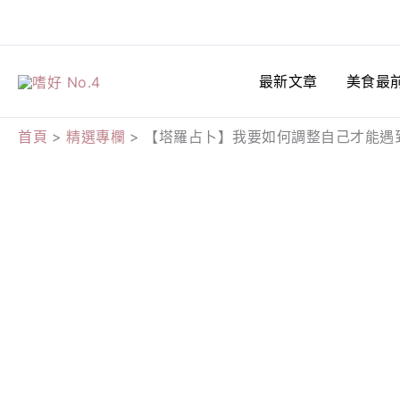
跳
至
主
最新文章
美食最
要
內
首頁
精選專欄
【塔羅占卜】我要如何調整自己才能遇
容