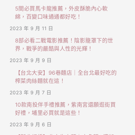
5間必買馬卡龍推薦，外皮酥脆內心軟
綿，百變口味通通都好吃！
2023 年 9 月 11 日
8部必看二戰電影推薦！陰影籠罩下的世
界，戰爭的嚴酷與人性的光輝！
2023 年 9 月 9 日
【台北大安】96巷麵店｜全台北最好吃的
榨菜肉絲麵就在這！
2023 年 9 月 7 日
10款南投伴手禮推薦，紫南宮還願逛街買
好禮，埔里必買就是這些！
2023 年 9 月 6 日