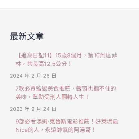
最新文章
【追高日記11】15歲8個月，第10劑達菲
林，共長高12.5公分！
2024 年 2 月 26 日
7款必買監獄美食推薦，鐵窗也攔不住的
美味，幫助受刑人翻轉人生！
2023 年 9 月 24 日
9部必看湯姆·克魯斯電影推薦！好萊塢最
Nice的人，永遠帥氣的阿湯哥！