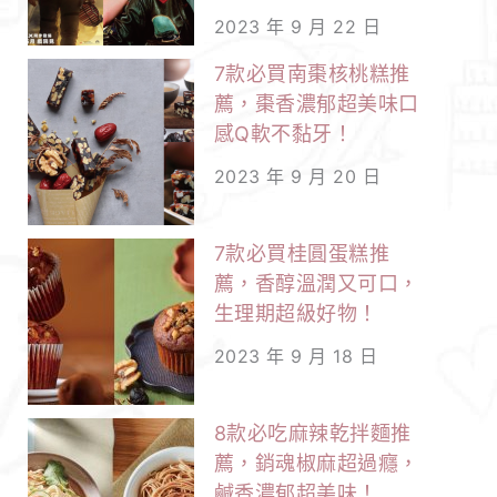
2023 年 9 月 22 日
7款必買南棗核桃糕推
薦，棗香濃郁超美味口
感Q軟不黏牙！
2023 年 9 月 20 日
7款必買桂圓蛋糕推
薦，香醇溫潤又可口，
生理期超級好物！
2023 年 9 月 18 日
8款必吃麻辣乾拌麵推
薦，銷魂椒麻超過癮，
鹹香濃郁超美味！