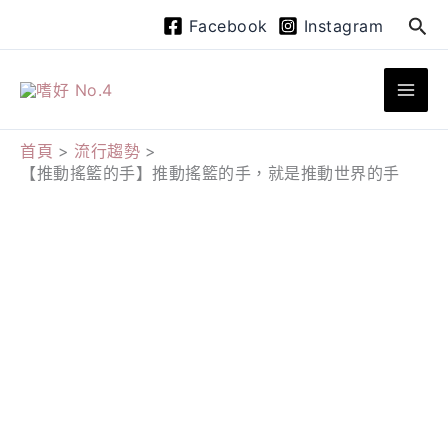
跳
搜
Facebook
Instagram
至
尋
主
要
內
首頁
流行趨勢
【推動搖籃的手】推動搖籃的手，就是推動世界的手
容