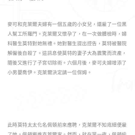
麥可和克萊爾夫婦有一個五歲的小女兒，還雇了一位黑
人幫工所羅門。克萊爾又懷孕了，在一次做體檢時，婦
科醫生莫特對她無禮。她對醫生提出控告，莫特被醫院
解僱後自殺了。這訊息使莫特的妻子大為震驚而流產，
隨後又進行了子宮切除術。六個月後，麥可夫婦增添了
小男嬰喬伊。克萊爾決定請一位保姆。
此時莫特太太化名佩頓前來應聘，克萊爾不知底細便雇
了她。佩頓搬進克萊爾家。然而，就在第一夜，佩頓偷