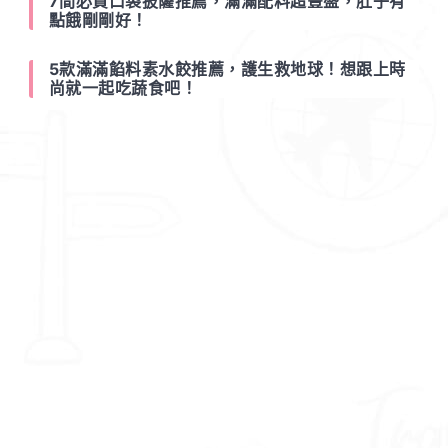
7間必買口袋披薩推薦，滿滿配料超豐盛，肚子有
點餓剛剛好！
5款滿滿餡料素水餃推薦，護生救地球！想跟上時
尚就一起吃蔬食吧！