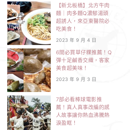
【新北板橋】北方牛肉
麵｜肉多麵Q濃郁湯頭
超誘人，來亞東醫院必
吃美食！
2023 年 9 月 4 日
6間必買草仔粿推薦！Q
彈十足鹹香交織，客家
美食超美味！
2023 年 9 月 3 日
7部必看棒球電影推
薦！真人真事改編的感
人故事讓你熱血沸騰熱
淚盈眶！