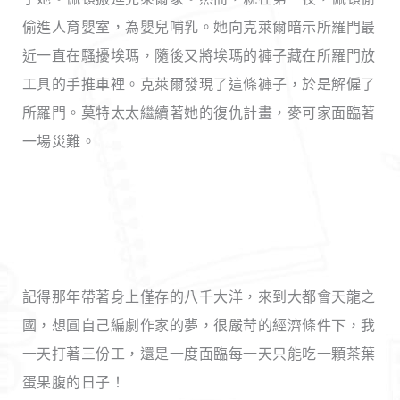
偷進人育嬰室，為嬰兒哺乳。她向克萊爾暗示所羅門最
近一直在騷擾埃瑪，隨後又將埃瑪的褲子藏在所羅門放
工具的手推車裡。克萊爾發現了這條褲子，於是解僱了
所羅門。莫特太太繼續著她的復仇計畫，麥可家面臨著
一場災難。
記得那年帶著身上僅存的八千大洋，來到大都會天龍之
國，想圓自己編劇作家的夢，很嚴苛的經濟條件下，我
一天打著三份工，還是一度面臨每一天只能吃一顆茶葉
蛋果腹的日子！