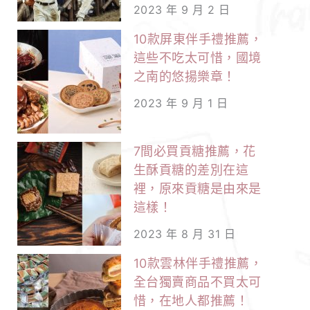
2023 年 9 月 2 日
10款屏東伴手禮推薦，
這些不吃太可惜，國境
之南的悠揚樂章！
2023 年 9 月 1 日
7間必買貢糖推薦，花
生酥貢糖的差別在這
裡，原來貢糖是由來是
這樣！
2023 年 8 月 31 日
10款雲林伴手禮推薦，
全台獨賣商品不買太可
惜，在地人都推薦！