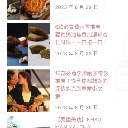
2023 年 8 月 29 日
6款必買費南雪推薦！
獨家奶油焦香加濃郁杏
仁風味，一口接一口！
2023 年 8 月 28 日
12部必看李奧納多電影
推薦！從全球都想嫁的
深情傑克到華爾街之
狼！
2023 年 8 月 26 日
【泰國美功】KHAO
MAN KAI THAI