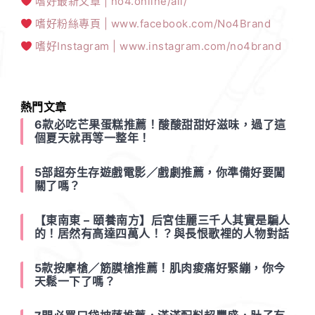
嗜好最新文章 | no4.online/all/
嗜好粉絲專頁 | www.facebook.com/No4Brand
嗜好Instagram | www.instagram.com/no4brand
熱門文章
6款必吃芒果蛋糕推薦！酸酸甜甜好滋味，過了這
個夏天就再等一整年！
5部超夯生存遊戲電影／戲劇推薦，你準備好要闖
關了嗎？
【東南東 – 頤養南方】后宮佳麗三千人其實是騙人
的！居然有高達四萬人！？與長恨歌裡的人物對話
5款按摩槍／筋膜槍推薦！肌肉痠痛好緊繃，你今
天鬆一下了嗎？