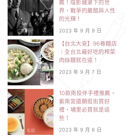
薦！陰影籠罩下的世
界，戰爭的嚴酷與人性
的光輝！
2023 年 9 月 9 日
【台北大安】96巷麵店
｜全台北最好吃的榨菜
肉絲麵就在這！
2023 年 9 月 7 日
10款南投伴手禮推薦，
紫南宮還願逛街買好
禮，埔里必買就是這
些！
2023 年 9 月 6 日