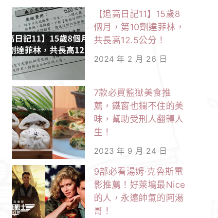
【追高日記11】15歲8
個月，第10劑達菲林，
共長高12.5公分！
2024 年 2 月 26 日
7款必買監獄美食推
薦，鐵窗也攔不住的美
味，幫助受刑人翻轉人
生！
2023 年 9 月 24 日
9部必看湯姆·克魯斯電
影推薦！好萊塢最Nice
的人，永遠帥氣的阿湯
哥！