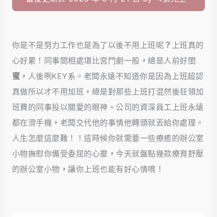
你是不是努力工作也是為了以後不用上班呢
？
上班真的
心好累！同事間相處堪比宮鬥劇一般
，
總是人前好閨
蜜，
人後咧KEY系。老闆永遠不知道你是因為上班超認
真做所以才不用加班
，
總是對那些上班打混然後狂領加
班費的同事投以關愛的眼神。公司的資深員工上班永遠
都在滑手機
，
老闆交代他的事情他轉頭就丟給你處理。
人生怎麼這麼難！！這時候你就需要一些療癒的辦公室
小物撫慰你備受委屈的心靈
，
今天就盤點幾款療育舒壓
的辦公室小物
，
讓你上班也能有好心情唷！