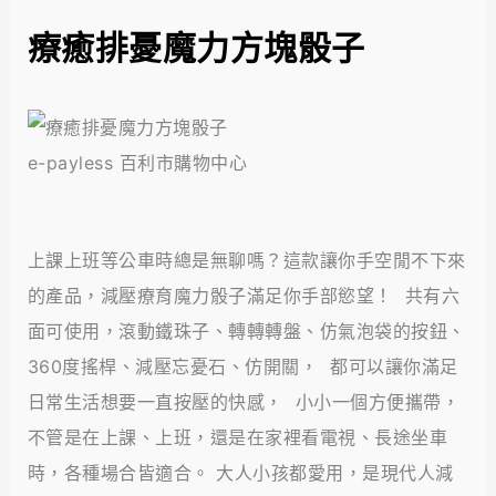
療癒排憂魔力方塊骰子
e-payless 百利市購物中心
上課上班等公車時總是無聊嗎？這款讓你手空閒不下來
的產品，減壓療育魔力骰子滿足你手部慾望！ 共有六
面可使用，滾動鐵珠子、轉轉轉盤、仿氣泡袋的按鈕、
360度搖桿、減壓忘憂石、仿開關， 都可以讓你滿足
日常生活想要一直按壓的快感， 小小一個方便攜帶，
不管是在上課、上班，還是在家裡看電視、長途坐車
時，各種場合皆適合。 大人小孩都愛用，是現代人減