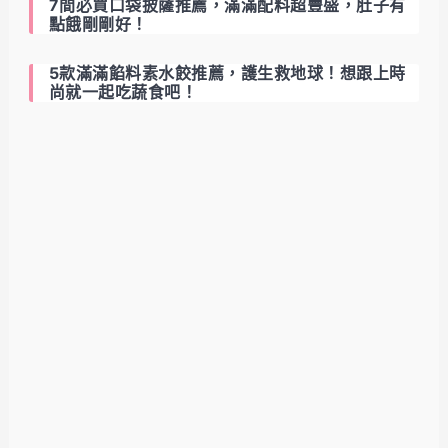
7間必買口袋披薩推薦，滿滿配料超豐盛，肚子有
點餓剛剛好！
5款滿滿餡料素水餃推薦，護生救地球！想跟上時
尚就一起吃蔬食吧！