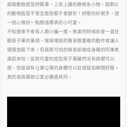
超萌動物造型紓壓筆，上班上課的療癒系小物，超軟Q
的動物造型不管怎麼捏都不會變形！紓壓的好幫手，捏
一捏心情好一點顏值爆表的小可愛。
不知道會不會有人跟小編一樣
，
焦慮的時候就會一直狂
壓原子筆的筆頭，喀搭喀搭的聲音跟重複的動作會讓人
慢慢放鬆下來。但是那可怕的噪音卻換成身邊的同事焦
慮起來啦！這款可愛的造型原子筆雖然沒有按鍵可以
按，但是卻有Ｑ彈Ｑ彈的身體可以狂捏猛掐瞬間紓壓
，
真的是高壓辦公室必備道具阿。