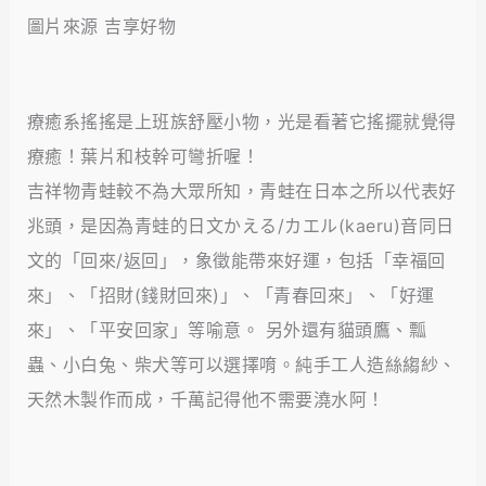
圖片來源 吉享好物
療癒系搖搖是上班族舒壓小物，光是看著它搖擺就覺得
療癒！葉片和枝幹可彎折喔！
吉祥物青蛙較不為大眾所知，青蛙在日本之所以代表好
兆頭，是因為青蛙的日文かえる/カエル(kaeru)音同日
文的「回來/返回」，象徵能帶來好運，包括「幸福回
來」、「招財(錢財回來)」、「青春回來」、「好運
來」、「平安回家」等喻意。 另外還有貓頭鷹、瓢
蟲、小白兔、柴犬等可以選擇唷。純手工人造絲縐紗、
天然木製作而成，千萬記得他不需要澆水阿！