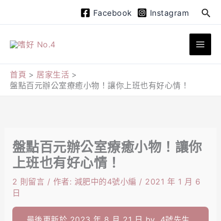
跳
搜
Facebook
Instagram
至
尋
主
要
內
首頁
居家生活
盤點百元辦公室療癒小物！讓你上班也有好心情！
容
盤點百元辦公室療癒小物！讓你
上班也有好心情！
2 則留言
/ 作者:
減肥中的4號小編
/
2021 年 1 月 6
日
最後更新於 2023 年 8 月 21 日 by
4號先生