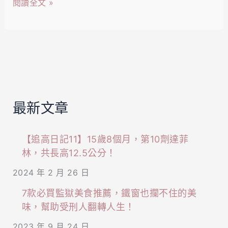
閱讀全文 »
友
粽
幾
+2
乎
款
都
甜
買
粽
這
推
幾
最新文章
薦！
款！
愛
【追高日記11】15歲8個月，第10劑達菲
吃
林，共長高12.5公分！
粽
2024 年 2 月 26 日
子
的
7款必買監獄美食推薦，鐵窗也攔不住的美
你
味，幫助受刑人翻轉人生！
千
2023 年 9 月 24 日