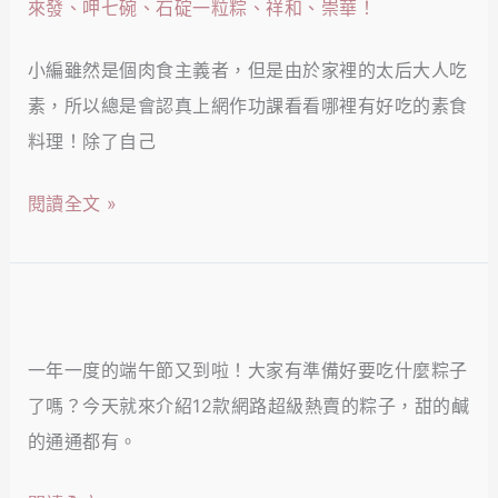
推
吃！
緻
薦
綿
小編雖然是個肉食主義者，但是由於家裡的太后大人吃
七
密、
素，所以總是會認真上網作功課看看哪裡有好吃的素食
款
入
料理！除了自己
熱
口
門
閱讀全文 »
即
素
化、
粽
一
推
2021
吃
薦！
多
就
茹
一年一度的端午節又到啦！大家有準備好要吃什麼粽子
款
愛
素
了嗎？今天就來介紹12款網路超級熱賣的粽子，甜的鹹
得
上！
的
的通通都有。
獎
朋
肉