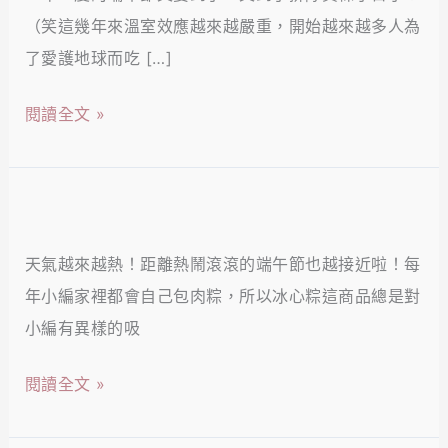
門
（笑這幾年來溫室效應越來越嚴重，開始越來越多人為
素
了愛護地球而吃 […]
粽
推
閱讀全文 »
薦！
馥
郁
2022
的
冰
自
天氣越來越熱！距離熱鬧滾滾的端午節也越接近啦！每
心
然
年小編家裡都會自己包肉粽，所以冰心粽這商品總是對
粽
風
小編有異樣的吸
推
味，
薦，
閱讀全文 »
就
粽
是
磅