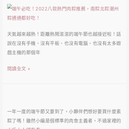
來
登
2022
自
場，
八
無
沁
款
肉
涼
天氣越來越熱！距離熱鬧滾滾的端午節也越接近啦！話
熱
無
消
說在沒有手機、沒有平板、也沒有電腦、也沒有太多遊
門
蔥
暑
戲主機的那個年
肉
蒜
好
粽
的
閱讀全文 »
端
推
美
午！
薦，
味
南
宴！
2022
粽
八
北
一年一度的端午節又要到了，小夥伴們想好要買什麼素
款
粽
粽了嗎！雖然小編是個標準的肉食主義者，不過家裡的
熱
潮