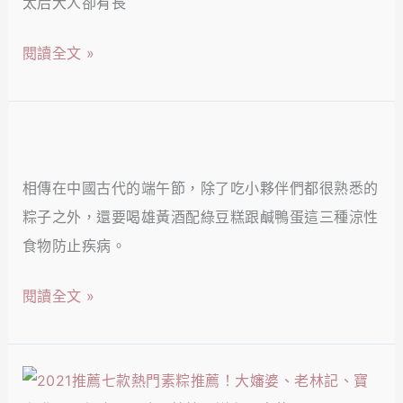
太后大人卻有長
門
州
素
閱讀全文 »
粽
粽
通
推
通
薦！
8
都
原
間
好
來
相傳在中國古代的端午節，除了吃小夥伴們都很熟悉的
必
吃！
素
粽子之外，還要喝雄黃酒配綠豆糕跟鹹鴨蛋這三種涼性
買
粽
食物防止疾病。
綠
也
豆
閱讀全文 »
能
糕
那
推
麼
薦！
2021
好
細