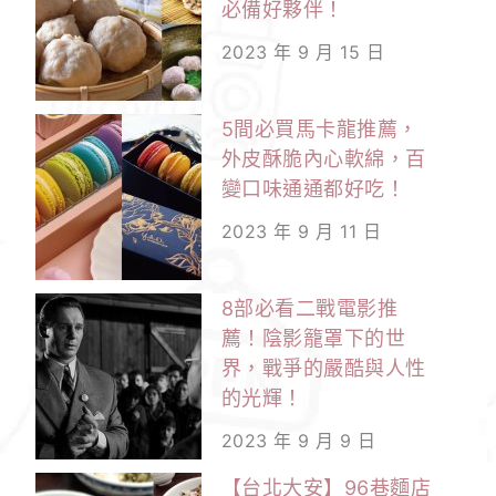
必備好夥伴！
2023 年 9 月 15 日
5間必買馬卡龍推薦，
外皮酥脆內心軟綿，百
變口味通通都好吃！
2023 年 9 月 11 日
8部必看二戰電影推
薦！陰影籠罩下的世
界，戰爭的嚴酷與人性
的光輝！
2023 年 9 月 9 日
【台北大安】96巷麵店