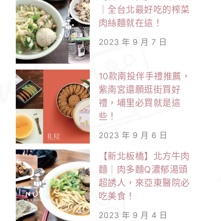
｜全台北最好吃的榨菜
肉絲麵就在這！
2023 年 9 月 7 日
10款南投伴手禮推薦，
紫南宮還願逛街買好
禮，埔里必買就是這
些！
2023 年 9 月 6 日
【新北板橋】北方牛肉
麵｜肉多麵Q濃郁湯頭
超誘人，來亞東醫院必
吃美食！
2023 年 9 月 4 日