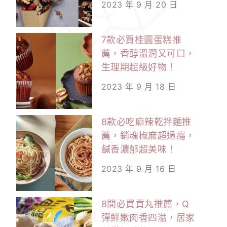
2023 年 9 月 20 日
7款必買桂圓蛋糕推
薦，香醇溫潤又可口，
生理期超級好物！
2023 年 9 月 18 日
8款必吃麻辣乾拌麵推
薦，銷魂椒麻超過癮，
鹹香濃郁超美味！
2023 年 9 月 16 日
8間必買貢丸推薦，Q
彈鮮嫩肉香四溢，居家