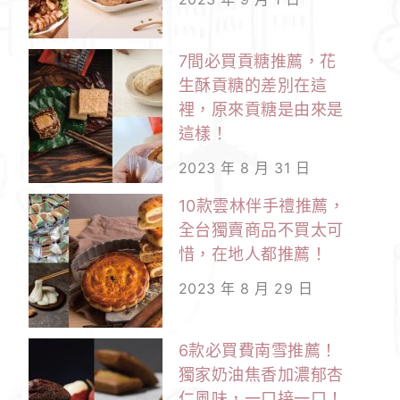
7間必買貢糖推薦，花
生酥貢糖的差別在這
裡，原來貢糖是由來是
這樣！
2023 年 8 月 31 日
10款雲林伴手禮推薦，
全台獨賣商品不買太可
惜，在地人都推薦！
2023 年 8 月 29 日
6款必買費南雪推薦！
獨家奶油焦香加濃郁杏
仁風味，一口接一口！