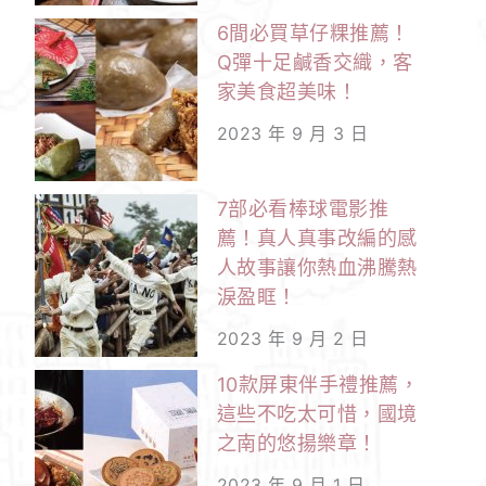
6間必買草仔粿推薦！
Q彈十足鹹香交織，客
家美食超美味！
2023 年 9 月 3 日
7部必看棒球電影推
薦！真人真事改編的感
人故事讓你熱血沸騰熱
淚盈眶！
2023 年 9 月 2 日
10款屏東伴手禮推薦，
這些不吃太可惜，國境
之南的悠揚樂章！
2023 年 9 月 1 日