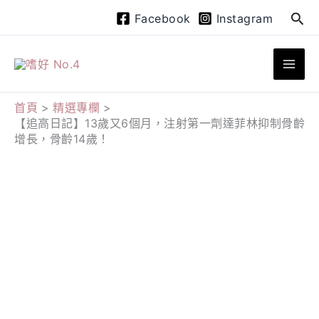
跳
搜
Facebook
Instagram
至
尋
主
要
內
首頁
精選專欄
【追高日記】13歲又6個月，注射第一劑達菲林抑制骨齡
容
增長，骨齡14歲！