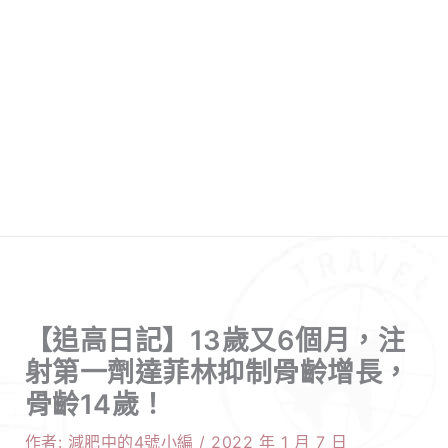
【追高日記】13歲又6個月，注
射第一劑達菲林抑制骨齡增長，
骨齡14歲！
作者:
減肥中的4號小編
/
2022 年 1 月 7 日