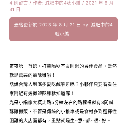
4 則留言
/ 作者:
減肥中的4號小編
/
2021 年 8 月
31 日
最後更新於 2023 年 8 月 21 日 by
減肥中的4
號小編
宵夜第一首選，打擊隔壁室友睡眠的最佳食品，當然
就是萬惡的鹽酥雞啦！
話說台灣人到底多愛吃鹹酥雞呢？小夥伴只要看看住
家附近有幾攤鹽酥雞就知道囉！
光是小編家大概走路5分鐘左右的路程裡就有3間鹹
酥雞攤販，不管是傳統的小推車或是食材多到選擇性
困難的大店面都有，重點就是生~意~都~很~好。