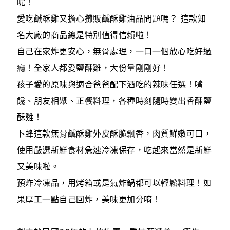
呢！
愛吃鹹酥雞又擔心攤販鹹酥雞油品問題嗎？ 這款知
名大廠的商品總是特別值得信賴啦！
自己在家炸更安心，無骨處理，一口一個放心吃好過
癮！全家人都愛鹽酥雞，大份量剛剛好！
孩子愛的原味與適合爸爸配下酒吃的辣味任選！嘴
饞、朋友相聚、正餐料理，各種時刻隨時變出香酥鹽
酥雞！
卜蜂這款無骨鹹酥雞外皮酥脆飄香，肉質鮮嫩可口，
使用嚴選新鮮食材急速冷凍保存，吃起來當然是新鮮
又美味啦。
預炸冷凍品，用烤箱或是氣炸鍋都可以輕鬆料理！如
果厚工一點自己回炸，美味更加分唷！