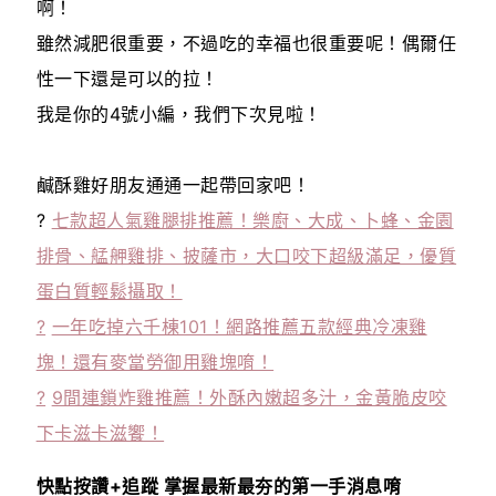
啊！
雖然減肥很重要，不過吃的幸福也很重要呢！偶爾任
性一下還是可以的拉！
我是你的4號小編，我們下次見啦！
鹹酥雞好朋友通通一起帶回家吧！
?
七款超人氣雞腿排推薦！樂廚、大成、卜蜂、金園
排骨、艋舺雞排、披薩市，大口咬下超級滿足，優質
蛋白質輕鬆攝取！
?
一年吃掉六千棟101！網路推薦五款經典冷凍雞
塊！還有麥當勞御用雞塊唷！
?
9間連鎖炸雞推薦！外酥內嫩超多汁，金黃脆皮咬
下卡滋卡滋饗！
快點按讚+追蹤 掌握最新最夯的第一手消息唷