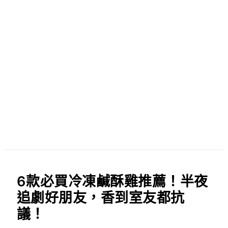
6款必買冷凍鹹酥雞推薦！半夜
追劇好朋友，香到室友都抗
議！