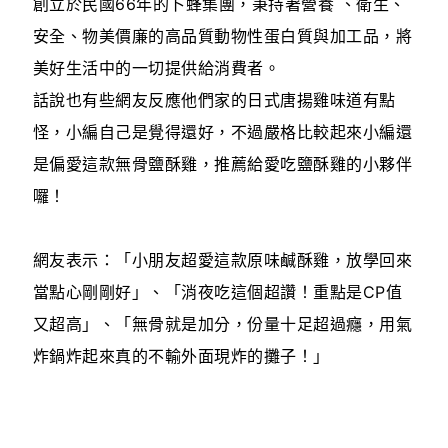
創立於民國66年的卜蜂集團，秉持著營養 、衛生、
安全、物美價廉的高品質動物性蛋白質與加工品，將
美好生活中的一切提供給消費者。
話說也有些網友反應他們家的日式唐揚雞味道有點
怪，小編自己是覺得還好，不過嚴格比較起來小編還
是偏愛這款無骨鹽酥雞，推薦給愛吃鹽酥雞的小夥伴
囉！
網友表示：「小朋友超愛這款原味鹹酥雞，放學回來
當點心剛剛好」、「消夜吃這個超讚！重點是CP值
又超高」、「無骨就是加分，份量十足超過癮，用氣
炸鍋炸起來真的不輸外面現炸的攤子！」