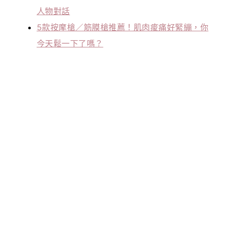
人物對話
5款按摩槍／筋膜槍推薦！肌肉痠痛好緊繃，你
今天鬆一下了嗎？