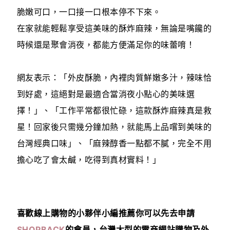
脆嫩可口，一口接一口根本停不下來。
在家就能輕鬆享受這美味的酥炸麻辣，無論是嘴饞的
時候還是聚會消夜，都能方便滿足你的味蕾唷！
網友表示：「外皮酥脆，內裡肉質鮮嫩多汁，辣味恰
到好處，這絕對是最適合當消夜小點心的美味選
擇！」、「工作平常都很忙碌，這款酥炸麻辣真是救
星！回家後只需幾分鐘加熱，就能馬上品嚐到美味的
台灣經典口味」、「麻辣醇香一點都不膩，完全不用
擔心吃了會太鹹，吃得到真材實料！」
喜歡線上購物的小夥伴小編推薦你可以先去申請
SHOPBACK
的會員，台灣大型的電商網站購物及外