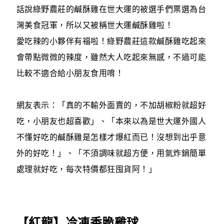
話說綠野農莊的鹹酥雞在世大運的被選手們票選為台
灣美食冠軍，所以又被稱世大運鹹酥雞啦！
愛吃辣的小夥伴有福啦！綠野農莊這款鹹酥雞吃起來
會帶點微微的辣度，雖然大人吃起來無感，不過可能
比較不適合給小朋友食用唷！
網友表示：「真的不輸外面賣的，不加胡椒粉就超好
吃，小朋友也超喜歡」、「本來以為是世大運外國人
不懂好吃的鹹酥雞是怎樣才爆紅而已！沒想到出乎意
外的好吃！」、「不須調味就超方便，用氣炸鍋簡單
處理就好吃，每次特價都狂囤貨阿！」
【
紅龍
】冷凍香脆雞球