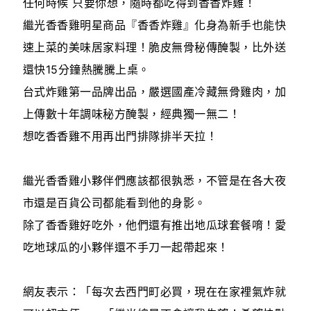
任何時候 只要你想，隨時都吃得到香香炸雞！
繼光香香雞明星商品『香香炸雞』化身為新手也能快
速上菜的美味居家料理！脆皮無骨秘傳醃製，比外送
還快15分鐘熱騰騰上桌。
台式炸雞第一品牌出品，嚴選國產冷藏無骨雞肉，加
上傳數十年調味秘方醃製，經典獨一無二！
想吃香香雞不用再出門排隊排半天拉！
繼光香香雞小夥伴們應該都很孰悉，不管是在各大夜
市還是百貨公司都能看到他的身影。
除了香香雞好吃外，他們還有推出地瓜球套餐唷！愛
吃地球瓜的小夥伴還不手刀一起帶起來！
網友表示：「每次去西門町必買，現在在家裡氣炸就