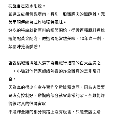
提醒自己飲水思源。
嚴選去皮無骨雞腿肉，有別一般雞胸肉的鹽酥雞，完
美呈現傳統台式炸物獨特風味。
好吃的秘訣就從原料的細節開始，從數百種原料裡挑
選絕配黃金配方，嚴選調配當然美味，10年磨一劍，
顛覆味覺新體驗！
話說桃城雞排還入選了嘉義旅行指南的百大品牌之
一，小編對他們家超級熱賣的炸全雞真的是非常好
奇。
因為真的很少店家在賣炸全雞這種東西，因為火侯要
是沒有控制好，雞胸的部分就會非常的柴。全雞能炸
得很吃真的很厲害呢！
不過炸全雞的部分網路上沒有販售，只能去店面購