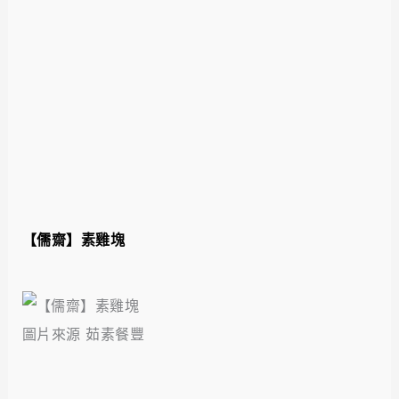
【儒齋】素雞塊
圖片來源 茹素餐豐