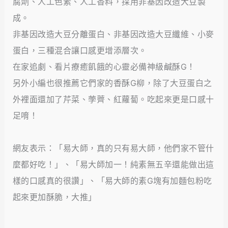
腐劑、人工色素、人工香料，採用非基因改造大豆製
成。
非基因改造大豆分離蛋白、非基因改造大豆纖維、小麥
蛋白，三種混合讓口感更增添層次。
在家追劇、看片療癒飢餓的心靈必備神級鹹酥G！
另外小編也很推薦它們家的香酥G柳，除了大豆蛋白之
外裡面還加了芹菜、荸薺、紅蘿蔔。吃起來更是口感十
足唷！
網友表示：「易大師，真的只有易大師，他們家不管什
麼都好吃！」、「易大師加一！純素無五辛還能做出這
樣的口感真的很讚」、「易大師的素G塊有加麵包粉吃
起來更加酥脆，大推」