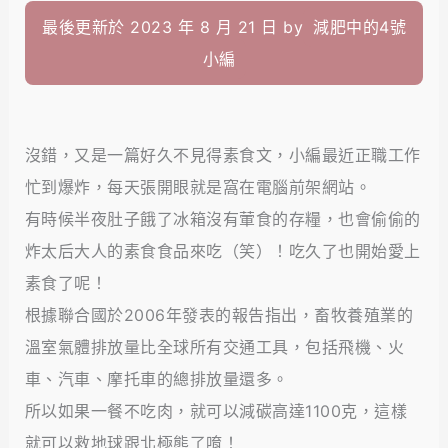
最後更新於 2023 年 8 月 21 日 by
減肥中的4號
小編
沒錯，又是一篇好久不見得素食文，小編最近正職工作
忙到爆炸，每天張開眼就是窩在電腦前架網站。
有時候半夜肚子餓了冰箱沒有葷食的存糧，也會偷偷的
炸太后大人的素食食品來吃（笑）！吃久了也開始愛上
素食了呢！
根據聯合國於2006年發表的報告指出，畜牧養殖業的
溫室氣體排放量比全球所有交通工具，包括飛機、火
車、汽車、摩托車的總排放量還多。
所以如果一餐不吃肉，就可以減碳高達1100克，這樣
就可以救地球跟北極熊了唷！