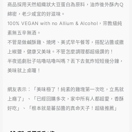
商品採用天然組織狀大豆蛋白為原料，油炸後外酥內Ｑ
綿密，老少咸宜的好滋味。
100% VEGAN with no Allium & Alcohol，宗教級純
素無五辛無酒。
不管是做鹹酥雞、燒烤、美式早午餐等，搭配沾醬或撒
上椒鹽，健康又美味。不管怎麼調理都超級讚的！
半夜追劇肚子咕嚕咕嚕叫嗎？丟下去氣炸短短幾分鐘，
美味就上桌囉！
網友表示：「美味極了！純素的雞塊第一次吃，立馬就
上癮了」、「已經回購多次，家中所有人都超愛，香酥
好吃」、「根本就是蕃茄醬的真命天子！超級推薦」