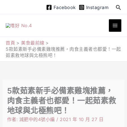
跳
搜
Facebook
Instagram
至
尋
主
要
內
首頁
美食最前線
5款茹素新手必備素雞塊推薦，肉食主義者也都愛！一起
容
茹素救地球與北極熊吧！
5款茹素新手必備素雞塊推薦，
肉食主義者也都愛！一起茹素救
地球與北極熊吧！
作者:
減肥中的4號小編
/
2021 年 10 月 27 日