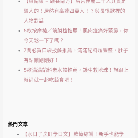
【東南東 – 頤養南方】后宮佳麗三千人其實是
騙人的！居然有高達四萬人！？與長恨歌裡的
人物對話
5款按摩槍／筋膜槍推薦！肌肉痠痛好緊繃，你
今天鬆一下了嗎？
7間必買口袋披薩推薦，滿滿配料超豐盛，肚子
有點餓剛剛好！
5款滿滿餡料素水餃推薦，護生救地球！想跟上
時尚就一起吃蔬食吧！
熱門文章
【水日子烹飪學日文】蘿蔔絲餅！新手也能學