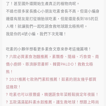
了！甚至國外還開始生產真正的植物肉呢。
不過也很多家長擔心小朋友吃素會長不高，但是小編身
邊還有朋友是打從娘胎就吃素，但是還是長到185的巨
人唷！就讓我們一起吃蔬食救地球跟北極熊吧。
我是你的4號小編，我們下次見囉！
吃素的小夥伴想看更多素食文章來參考這幾篇唷！
?
六款必買素食泡麵推薦，素飄香、隨緣、巧食齋、南
僑小廚師、慈濟靜思書軒、韓寶PALDO！救救北極
熊！
?
2021推薦七款熱門素粽推薦！茹素的朋友幾乎都買
這幾款！
?
吃素也可以很豐盛，精選蔬食年菜輕鬆搞定年夜飯！
?
五款滿滿餡料素水餃推薦，護生救地球！想跟上時尚