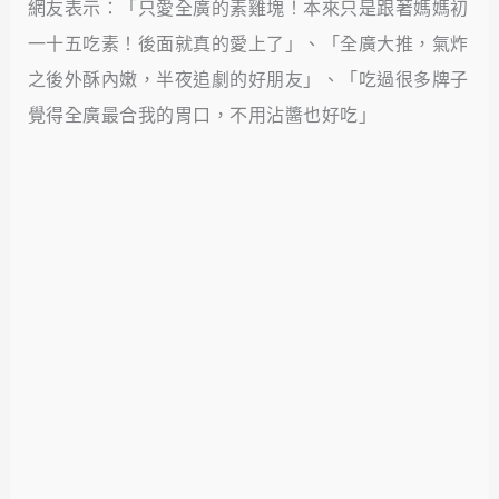
網友表示：「只愛全廣的素雞塊！本來只是跟著媽媽初
一十五吃素！後面就真的愛上了」、「全廣大推，氣炸
之後外酥內嫩，半夜追劇的好朋友」、「吃過很多牌子
覺得全廣最合我的胃口，不用沾醬也好吃」