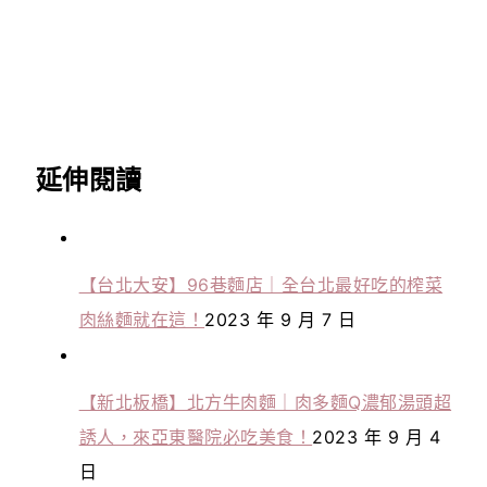
延伸閱讀
【台北大安】96巷麵店｜全台北最好吃的榨菜
肉絲麵就在這！
2023 年 9 月 7 日
【新北板橋】北方牛肉麵｜肉多麵Q濃郁湯頭超
誘人，來亞東醫院必吃美食！
2023 年 9 月 4
日