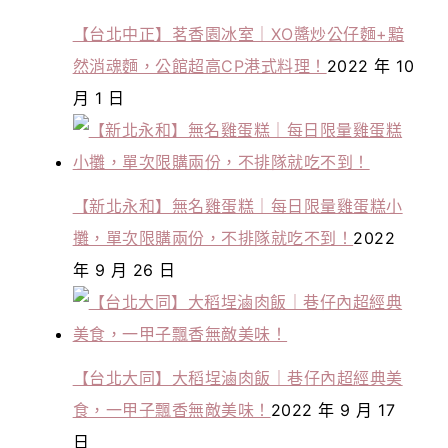
【台北中正】茗香園冰室｜XO醬炒公仔麵+黯
然消魂麵，公館超高CP港式料理！
2022 年 10
月 1 日
【新北永和】無名雞蛋糕｜每日限量雞蛋糕小
攤，單次限購兩份，不排隊就吃不到！
2022
年 9 月 26 日
【台北大同】大稻埕滷肉飯｜巷仔內超經典美
食，一甲子飄香無敵美味！
2022 年 9 月 17
日