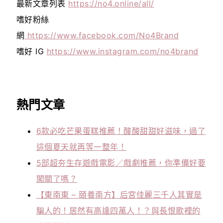
最新文章列表
https://no4.online/all/
嗜好粉絲
網
https://www.facebook.com/No4Brand
嗜好 IG
https://www.instagram.com/no4brand
熱門文章
6款必吃芒果蛋糕推薦！酸酸甜甜好滋味，過了
這個夏天就再等一整年！
5部超夯生存遊戲電影／戲劇推薦，你準備好要
闖關了嗎？
【東南東 – 頤養南方】后宮佳麗三千人其實是
騙人的！居然有高達四萬人！？與長恨歌裡的