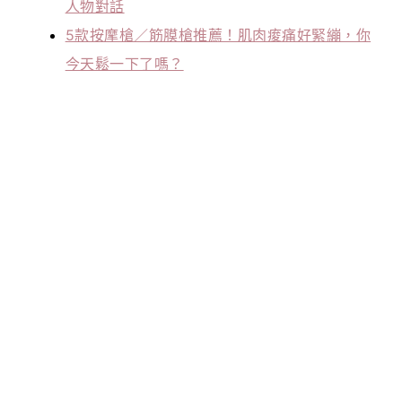
人物對話
5款按摩槍／筋膜槍推薦！肌肉痠痛好緊繃，你
今天鬆一下了嗎？