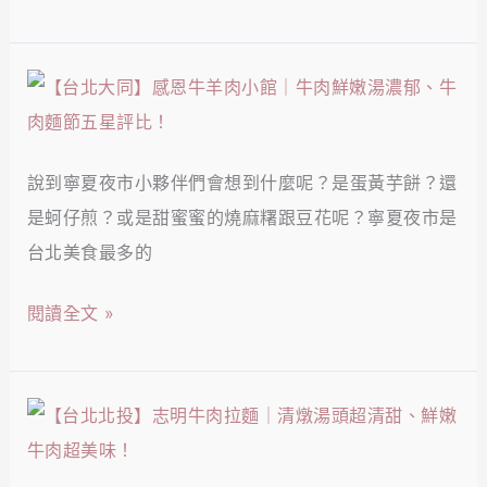
早
急
味
列
豆
【台
車
花
北
新
｜
大
鮮
香
說到寧夏夜市小夥伴們會想到什麼呢？是蛋黃芋餅？還
同】
直
甜
是蚵仔煎？或是甜蜜蜜的燒麻糬跟豆花呢？寧夏夜市是
感
送
可
台北美食最多的
恩
到
口
牛
位！
閱讀全文 »
的
羊
蜜
肉
芋
小
【台
頭、
館
北
秘
｜
北