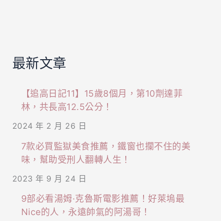
雞
磺
多
溫
汁
泉、
超
親
最新文章
美
子
味！
露
【追高日記11】15歲8個月，第10劑達菲
林，共長高12.5公分！
天
風
2024 年 2 月 26 日
呂、
7款必買監獄美食推薦，鐵窗也攔不住的美
親
味，幫助受刑人翻轉人生！
子
2023 年 9 月 24 日
出
9部必看湯姆·克魯斯電影推薦！好萊塢最
遊
Nice的人，永遠帥氣的阿湯哥！
好