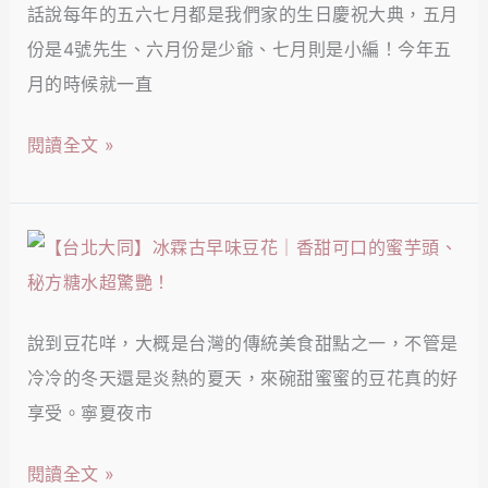
門
話說每年的五六七月都是我們家的生日慶祝大典，五月
正】
甜
町
份是4號先生、六月份是少爺、七月則是小編！今年五
上
瓜
排
月的時候就一直
村
仔
隊
牧
肉
閱讀全文 »
名
場
無
店，
｜
限
米
日
續
【台
其
式
湯！
北
林
和
大
必
牛
說到豆花咩，大概是台灣的傳統美食甜點之一，不管是
同】
比
吃
冷冷的冬天還是炎熱的夏天，來碗甜蜜蜜的豆花真的好
冰
登
到
享受。寧夏夜市
霖
推
飽，
古
薦！
閱讀全文 »
特