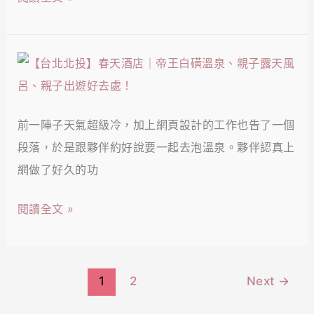
園
比！
甜、
餐
鮮
廳
【台
嫩
｜
北
牛
北
北
肉
投
前一陣子天氣超級冷，加上網頁設計的工作也告了一個
投】
超
隱
段落，於是跟夥伴約好說要一起去泡溫泉。夥伴認真上
春
美
藏
網做了好久的功
天
味！
粵
酒
閱讀全文 »
菜
店
餐
｜
廳、
帝
脆
1
2
Next
→
王
皮
白