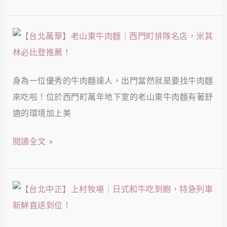
美
｜
式
食，
龍
料
【台
一
山
理！
北
甲
寺
萬
子
必
身為一位優秀的牛肉麵達人，出門當然就是要找牛肉麵
華】
飄
訪
來吃啦！位於西門町萬年地下室的老山東牛肉麵有著舒
老
香
米
適的環境加上美
山
無
推
東
敵
閱讀全文 »
黑
牛
美
金
肉
味！
滷
麵
【台
肉
｜
北
飯，
西
中
清