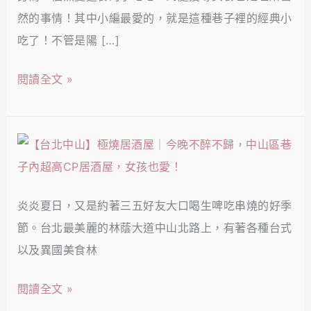
大
然的事情！其中小編最愛的，就是這種巷子裡的經典小
安】
吃了！不管是陽 […]
96
巷
閱讀全文 »
麵
店
｜
【台
全
北
台
中
北
炎炎夏日，又是約著三五好友大口喝生啤吃串燒的好季
山】
最
節。台北最美麗的林蔭大道中山北路上，有著各種台式
極
好
以及異國美食林
燒
吃
居
閱讀全文 »
的
酒