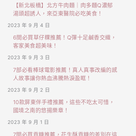
【新北板橋】北方牛肉麵｜肉多麵Q濃郁
湯頭超誘人，來亞東醫院必吃美食！
2023 年 9 月 4 日
6間必買草仔粿推薦！Q彈十足鹹香交織，
客家美食超美味！
2023 年 9 月 3 日
7部必看棒球電影推薦！真人真事改編的感
人故事讓你熱血沸騰熱淚盈眶！
2023 年 9 月 2 日
10款屏東伴手禮推薦，這些不吃太可惜，
國境之南的悠揚樂章！
2023 年 9 月 1 日
7間必買貢糖推薦，花生酥貢糖的差別在這