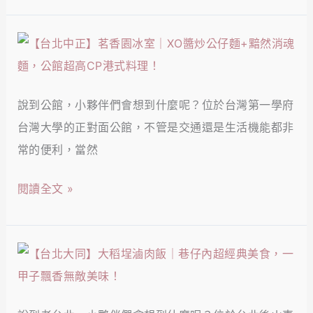
榨
屋
菜
｜
【台
肉
今
北
絲
晚
中
麵
不
說到公館，小夥伴們會想到什麼呢？位於台灣第一學府
正】
就
醉
台灣大學的正對面公館，不管是交通還是生活機能都非
茗
在
不
常的便利，當然
香
這！
歸，
園
閱讀全文 »
中
冰
山
室
區
｜
【台
巷
XO
北
子
醬
大
內
炒