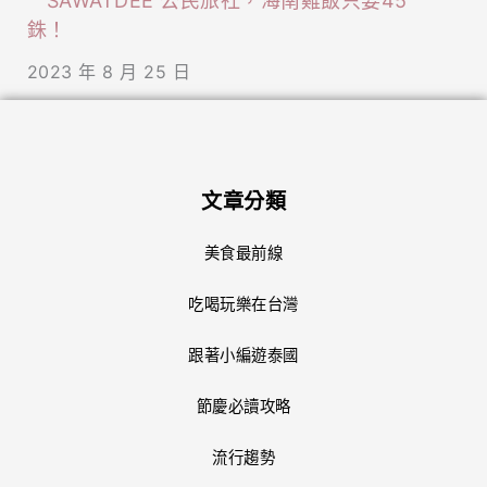
SAWATDEE 公民旅社，海南雞飯只要45
銖！
2023 年 8 月 25 日
文章分類
美食最前線
吃喝玩樂在台灣
跟著小編遊泰國
節慶必讀攻略
流行趨勢