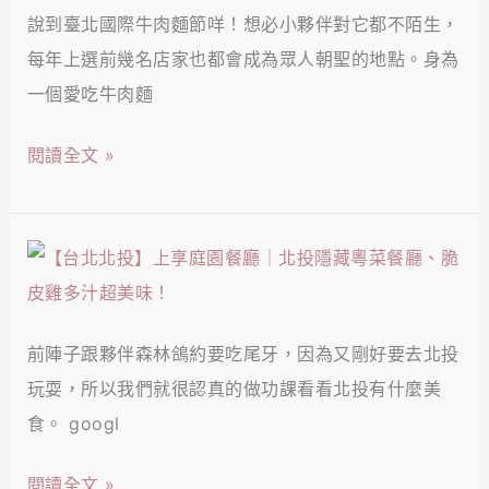
方
牛
說到臺北國際牛肉麵節咩！想必小夥伴對它都不陌生，
投】
糖
肉
每年上選前幾名店家也都會成為眾人朝聖的地點。身為
志
水
鮮
一個愛吃牛肉麵
明
超
嫩
牛
驚
閱讀全文 »
湯
肉
艷！
濃
拉
郁、
麵
【台
牛
｜
北
肉
清
北
麵
燉
前陣子跟夥伴森林鴿約要吃尾牙，因為又剛好要去北投
投】
節
湯
玩耍，所以我們就很認真的做功課看看北投有什麼美
上
五
頭
食。 googl
享
星
超
庭
評
閱讀全文 »
清