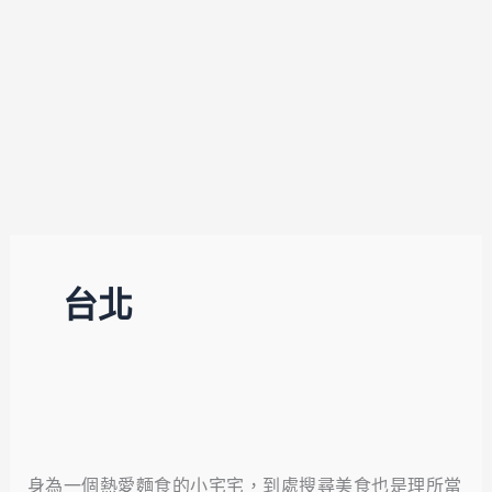
台北
【台
北
身為一個熱愛麵食的小宅宅，到處搜尋美食也是理所當