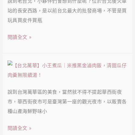
說到老台北，小夥伴們會想到什麼呢？位於台北後火車
同】
超
公
站的長安西路，是以前台北最大的批發商場，不管是買
大
高
仔
玩具買皮件買瓶
稻
CP
麵
埕
居
閱讀全文 »
+黯
滷
酒
然
肉
屋！
消
飯
【台
魂
｜
北
麵，
巷
萬
公
仔
說到台灣萬華區的美食，當然就不得不提起華西街夜
華】
館
內
市，華西街夜市可是臺灣第一座的觀光夜市，以販賣各
小
超
超
種山產海鮮野味小
王
高
經
煮
CP
閱讀全文 »
典
瓜
港