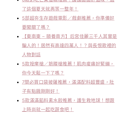
了這個夏天就再等一整年！
5部超夯生存遊戲電影／戲劇推薦，你準備好
要闖關了嗎？
【東南東 – 頤養南方】后宮佳麗三千人其實是
騙人的！居然有高達四萬人！？與長恨歌裡的
人物對話
5款按摩槍／筋膜槍推薦！肌肉痠痛好緊繃，
你今天鬆一下了嗎？
7間必買口袋披薩推薦，滿滿配料超豐盛，肚
子有點餓剛剛好！
5款滿滿餡料素水餃推薦，護生救地球！想跟
上時尚就一起吃蔬食吧！