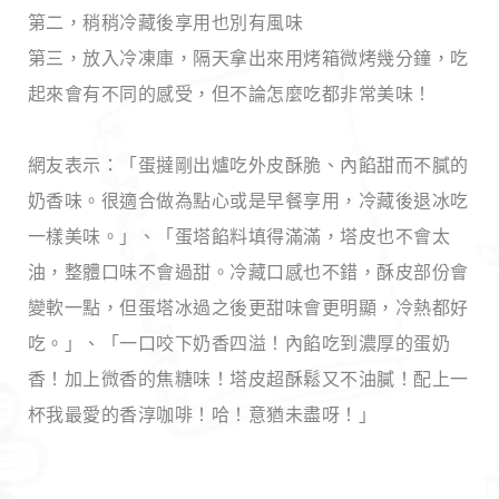
第二，稍稍冷藏後享用也別有風味
第三，放入冷凍庫，隔天拿出來用烤箱微烤幾分鐘，吃
起來會有不同的感受，但不論怎麼吃都非常美味！
網友表示：「蛋撻剛出爐吃外皮酥脆、內餡甜而不膩的
奶香味。很適合做為點心或是早餐享用，冷藏後退冰吃
一樣美味。」、「蛋塔餡料填得滿滿，塔皮也不會太
油，整體口味不會過甜。冷藏口感也不錯，酥皮部份會
變軟一點，但蛋塔冰過之後更甜味會更明顯，冷熱都好
吃。」、「一口咬下奶香四溢！內餡吃到濃厚的蛋奶
香！加上微香的焦糖味！塔皮超酥鬆又不油膩！配上一
杯我最愛的香淳咖啡！哈！意猶未盡呀！」