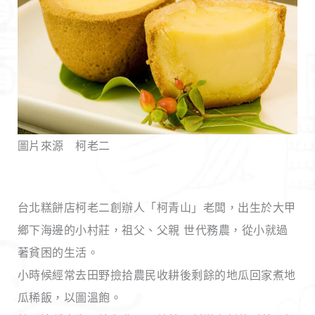
圖片來源 柯老二
台北糕餅店柯老二創辦人「柯青山」老闆，出生於大甲
鄉下海邊的小村莊，祖父、父親 世代務農，從小就過
著貧困的生活。
小時候經常去田野撿拾農民收耕後剩餘的地瓜回家煮地
瓜稀飯，以圖溫飽。