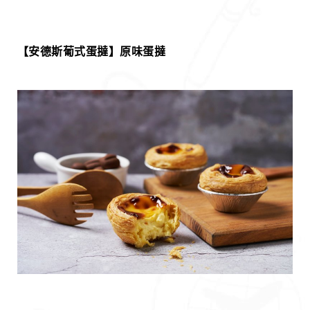
【安德斯葡式蛋撻】原味蛋撻