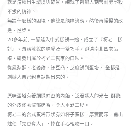
就是這種出生環境與背景，練就了創辦人刻苦耐勞堅毅
不拔的精神。
無論什麼樣的困境，他總是能夠適應，然後再慢慢的改
進、進步。
20多年前, 一腳踏入中式糕餅一途，成立了『柯老二糕
餅』。憑藉敏銳的味覺及一雙巧手，跑遍南北四處品
嚐，研發出屬於柯老二獨家的口味。
從鳳梨酥、老婆餅、綠豆凸、芝麻餅到蛋塔， 全都是
創辦人自己親自調製出來的。
原味蛋塔有著細緻綿密的內餡，泛著迷人的光芒..酥脆
的外皮滲著濃郁奶香，令人垂涏三尺。
柯老二的台式蛋塔形狀有如杯子蛋糕，厚實而深，甫出
爐便「先香奪人」，捧在手心輕咬一口。