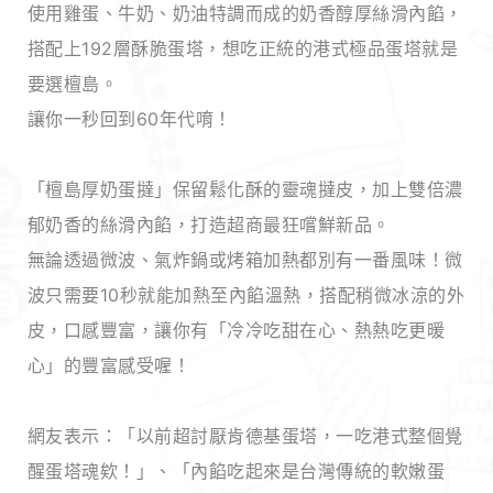
使用雞蛋、牛奶、奶油特調而成的奶香醇厚絲滑內餡，
搭配上192層酥脆蛋塔，想吃正統的港式極品蛋塔就是
要選檀島。
讓你一秒回到60年代唷！
「檀島厚奶蛋撻」保留鬆化酥的靈魂撻皮，加上雙倍濃
郁奶香的絲滑內餡，打造超商最狂嚐鮮新品。
無論透過微波、氣炸鍋或烤箱加熱都別有一番風味！微
波只需要10秒就能加熱至內餡溫熱，搭配稍微冰涼的外
皮，口感豐富，讓你有「冷冷吃甜在心、熱熱吃更暖
心」的豐富感受喔！
網友表示：「以前超討厭肯德基蛋塔，一吃港式整個覺
醒蛋塔魂欸！」、「內餡吃起來是台灣傳統的軟嫩蛋