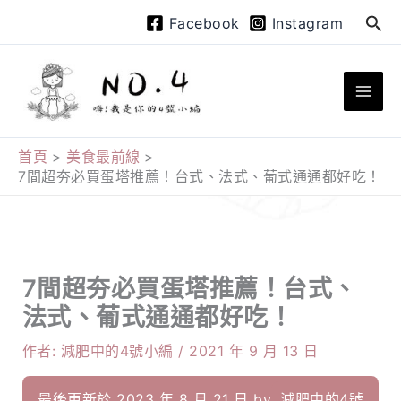
跳
搜
Facebook
Instagram
至
尋
主
要
內
容
首頁
美食最前線
7間超夯必買蛋塔推薦！台式、法式、葡式通通都好吃！
7間超夯必買蛋塔推薦！台式、
法式、葡式通通都好吃！
作者:
減肥中的4號小編
/
2021 年 9 月 13 日
最後更新於 2023 年 8 月 21 日 by
減肥中的4號