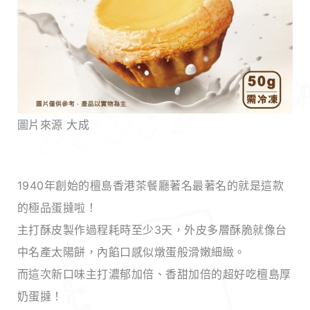
圖片來源 大成
1940年創始的檀島香港茶餐廳著名最著名的就是這款
的極品蛋撻啦！
主打酥皮製作過程耗時至少3天，外皮多層酥脆就像台
中名產太陽餅，內餡口感似燉蛋般滑嫩細緻。
而這次新口味主打濃郁加倍、香甜加倍的超好吃檀島厚
奶蛋撻！