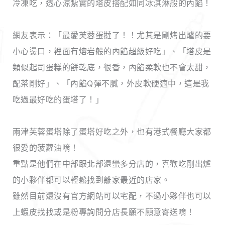
冷凍吃，透心涼紮實的塔皮搭配如同冰淇淋般的內餡！
網友表示：「最愛芙蓉蛋撻了！！尤其是剛烤出爐的要
小心燙口，裡面有熔岩般的內餡超級好吃」、「塔皮是
類似起司蛋糕的餅乾底，很香，內餡柔軟也不會太甜，
配茶剛好」、「內餡Q彈不膩，外皮軟硬適中，這是我
吃過最好吃的蛋塔了！」
兩津芙蓉蛋塔除了蛋塔好吃之外，也有港式餐廳大家都
很愛的菠蘿油唷！
重點是他們在中部跟北部還蠻多分店的，喜歡吃剛出爐
的小夥伴都可以輕鬆找到離家最近的店家。
雖然目前還沒有官方網站可以宅配，不過小夥伴也可以
上蝦皮找找或是粉專詢問分店長願不願意寄送唷！