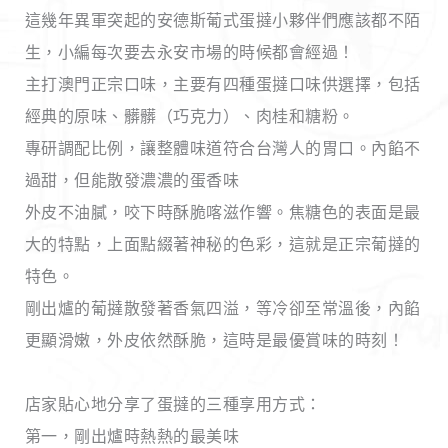
這幾年異軍突起的安德斯葡式蛋撻小夥伴們應該都不陌
生，小編每次要去永安市場的時候都會經過！
主打澳門正宗口味，主要有四種蛋撻口味供選擇，包括
經典的原味、髒髒（巧克力）、肉桂和糖粉。
專研調配比例，讓整體味道符合台灣人的胃口。內餡不
過甜，但能散發濃濃的蛋香味
外皮不油膩，咬下時酥脆喀滋作響。焦糖色的表面是最
大的特點，上面點綴著神秘的色彩，這就是正宗葡撻的
特色。
剛出爐的葡撻散發著香氣四溢，等冷卻至常溫後，內餡
更顯滑嫩，外皮依然酥脆，這時是最優賞味的時刻！
店家貼心地分享了蛋撻的三種享用方式：
第一，剛出爐時熱熱的最美味