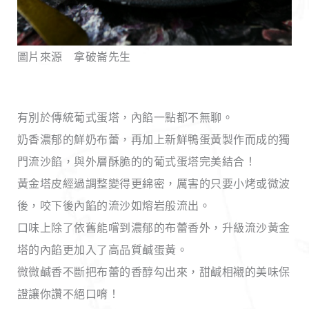
圖片來源 拿破崙先生
有別於傳統葡式蛋塔，內餡一點都不無聊。
奶香濃郁的鮮奶布蕾，再加上新鮮鴨蛋黃製作而成的獨
門流沙餡，與外層酥脆的的葡式蛋塔完美結合！
黃金塔皮經過調整變得更綿密，厲害的只要小烤或微波
後，咬下後內餡的流沙如熔岩般流出。
口味上除了依舊能嚐到濃郁的布蕾香外，升級流沙黃金
塔的內餡更加入了高品質鹹蛋黃。
微微鹹香不斷把布蕾的香醇勾出來，甜鹹相襯的美味保
證讓你讚不絕口唷！