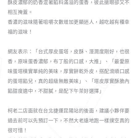
酥皮濃郁的奶香混著餡料滿溢的蛋香，彼此搶眼卻又不
相互掩蓋。
香濃的滋味隨著咀嚼次數增加更顯迷人，越吃越有種幸
福的滋味！
網友表示：「台式厚皮蛋塔，皮酥、溼潤度剛好，也很
香，原味蛋香濃郁，布丁般的口感，大推」、「最愛原
味蛋塔樸實單純的美味，厚實餅乾外皮，搭配滑順口感
的蛋塔餡兒，真的超級無敵美味」、「塔皮厚實酥脆內
餡甜度適中，不甜膩，是配下午茶好選擇」
柯老二店面就在台北捷運昆陽站的後面，建議小夥伴要
過去前可以先預訂一下，不然大老遠地跑一樣撲空真的
很可惜！