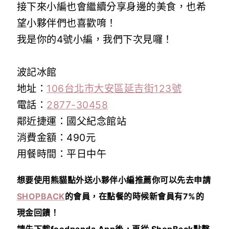
接下來小編也會繼續分享身邊的美食，也希
望小夥伴們也喜歡唷！
我是你的4號小編，我們下次見囉！
波記冰館
地址：
106台北市大安區延吉街123號
電話：
2877-30458
鄰近捷運：國父紀念館站
消費金額：490元
用餐時間：平日中午
想要使用熊貓點外送小夥伴小編推薦你可以先去申請
SHOPBACK
的會員，在點餐的時候
新會員有7%的
現金回饋！
請先下載foodpanda App後，再從 ShopBack點擊