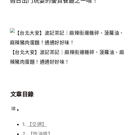
假日出門玩耍的優質餐廳之一唷！
【台北大安】波記茶記｜麻辣街邊雜碎、菠蘿油、麻
辣豬肉蛋麵！通通好好味！
文章目錄
【交通】
【炸油條】