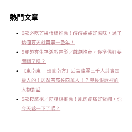
熱門文章
6款必吃芒果蛋糕推薦！酸酸甜甜好滋味，過了
這個夏天就再等一整年！
5部超夯生存遊戲電影／戲劇推薦，你準備好要
闖關了嗎？
【東南東 – 頤養南方】后宮佳麗三千人其實是
騙人的！居然有高達四萬人！？與長恨歌裡的
人物對話
5款按摩槍／筋膜槍推薦！肌肉痠痛好緊繃，你
今天鬆一下了嗎？