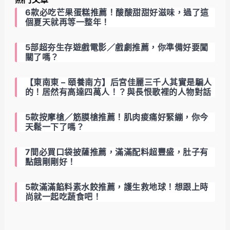
6款必吃芒果蛋糕推薦！酸酸甜甜好滋味，過了這
個夏天就再等一整年！
5部超夯生存遊戲電影／戲劇推薦，你準備好要闖
關了嗎？
【東南東 – 頤養南方】后宮佳麗三千人其實是騙人
的！居然有高達四萬人！？與長恨歌裡的人物對話
5款按摩槍／筋膜槍推薦！肌肉痠痛好緊繃，你今
天鬆一下了嗎？
7間必買口袋披薩推薦，滿滿配料超豐盛，肚子有
點餓剛剛好！
5款滿滿餡料素水餃推薦，護生救地球！想跟上時
尚就一起吃蔬食吧！