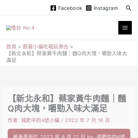
跳
搜
Facebook
Instagram
至
尋
主
要
內
首頁
跟著小編吃喝玩樂去
【新北永和】蔡家黃牛肉麵｜麵Q肉大塊，嚼勁入味大
容
滿足
【新北永和】蔡家黃牛肉麵｜麵
Q肉大塊，嚼勁入味大滿足
作者:
減肥中的4號小編
/
2022 年 7 月 16 日
最後更新於 2023 年 8 月 21 日 by
減肥中的4號