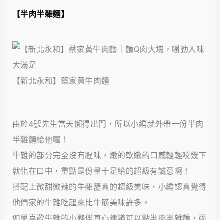
【半肉半雜麵】
【新北永和】蔡家黃牛肉麵
由於4號先生當天懶得出門，所以小編就外帶一份半肉
半雜麵給他囉！
牛雜的部分完全沒有腥味，燉的軟嫩的口感輕輕咬幾下
就化在口中，重點是份量十足給的超級有誠意啊！
搭配上微甜微辣的牛雜醬真的超級美味，小編認真覺得
他們家的牛雜吃起來比牛筋美味許多。
如果喜歡牛雜的小夥伴真心建議可以點半肉半雜麵，兩