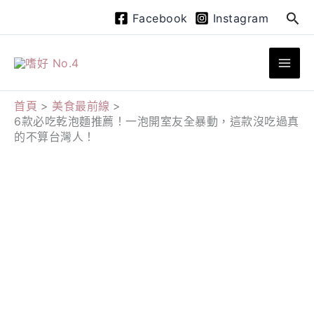
跳
搜
Facebook
Instagram
至
尋
主
要
內
首頁
美食最前線
6款必吃乾泡麵推薦！一泡開室友全暴動，這款沒吃過真
容
的不算台灣人！