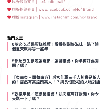
嗜好最新文章 | no4.online/all/
嗜好粉絲專頁 | www.facebook.com/No4Brand
嗜好Instagram | www.instagram.com/no4brand
熱門文章
6款必吃芒果蛋糕推薦！酸酸甜甜好滋味，過了這
個夏天就再等一整年！
5部超夯生存遊戲電影／戲劇推薦，你準備好要闖
關了嗎？
【東南東 – 頤養南方】后宮佳麗三千人其實是騙人
的！居然有高達四萬人！？與長恨歌裡的人物對話
5款按摩槍／筋膜槍推薦！肌肉痠痛好緊繃，你今
天鬆一下了嗎？