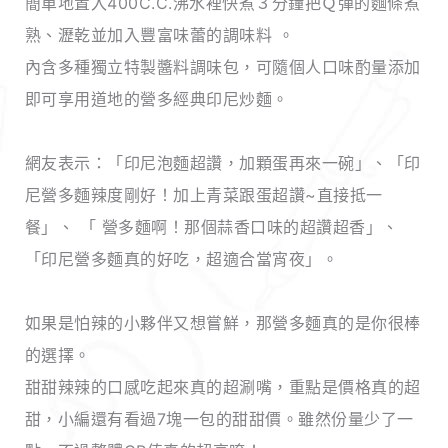
簡單地置入400C.C.沸水裡快煮３分鐘把Ｑ彈的麵條煮
熟、瀝乾並加入豐富味蕾的調味料 。
內含多種獨立特製醬料調味包，可隨個人口味酌量添加
即可享用道地的營多經典印尼炒麵。
網友表示：「印尼泡麵超讚，加顆蛋再來一碗」、「印
尼營多麵辣度剛好！加上青菜跟蛋超讚~直接抵一
餐」、 「 營多麵啊！那個蒜香口味的超讚超香」、
「印尼營多麵真的好吃，超適合當宵夜」。
如果是怕辣的小夥伴又想嘗鮮，那營多麵真的是你很棒
的選擇。
甜甜辣辣的口感吃起來真的超涮嘴，重點是價格真的超
甜，小編還有看過7塊一包的甜甜價。雖然份量少了一