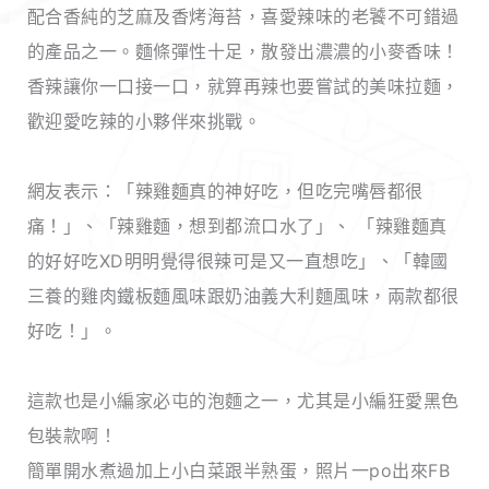
配合香純的芝麻及香烤海苔，喜愛辣味的老饕不可錯過
的產品之一。麵條彈性十足，散發出濃濃的小麥香味！
香辣讓你一口接一口，就算再辣也要嘗試的美味拉麵，
歡迎愛吃辣的小夥伴來挑戰。
網友表示：「辣雞麵真的神好吃，但吃完嘴唇都很
痛！」、「辣雞麵，想到都流口水了」、 「辣雞麵真
的好好吃XD明明覺得很辣可是又一直想吃」、「韓國
三養的雞肉鐵板麵風味跟奶油義大利麵風味，兩款都很
好吃！」。
這款也是小編家必屯的泡麵之一，尤其是小編狂愛黑色
包裝款啊！
簡單開水煮過加上小白菜跟半熟蛋，照片一po出來FB