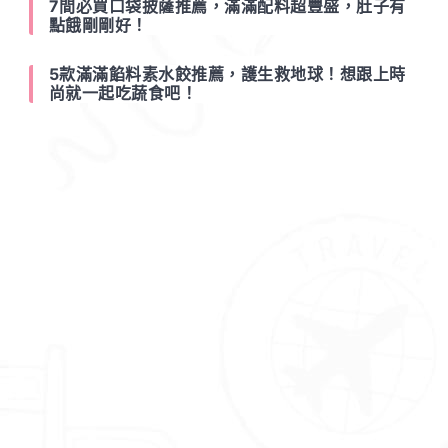
7間必買口袋披薩推薦，滿滿配料超豐盛，肚子有
點餓剛剛好！
5款滿滿餡料素水餃推薦，護生救地球！想跟上時
尚就一起吃蔬食吧！