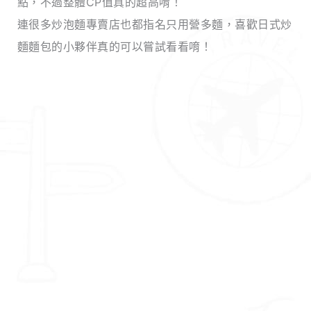
點，不過整體CP值真的超高唷！
連很多炒泡麵專賣店也都指名只用營多麵，喜歡日式炒
麵麵包的小夥伴真的可以嘗試看看唷！