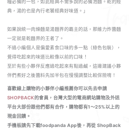
糧必備的一包，如此經典不需多說的必備泡麵。乾的經
典，湯的也是內行老饕經典好味道。」
如果說統一肉燥麵是湯麵界的霸主的話，那維力炸醬麵
一定就是乾麵界的王者了。
不過小編個人是偏愛素食口味的多一點（綠色包裝），
覺得吃起來的味道比較像以前的口味！
至於有些小夥伴反應過吃起來有點過鹹，這邊建議小夥
伴們煮好之後醬料先加半包在慢慢調整比較保險唷！
喜歡線上購物的小夥伴小編推薦你可以先去申請
SHOPBACK
的會員，台灣大型的電商網站購物及外送
平台大部份跟他們都有合作，購物都有1～25%以上的
現金回饋
。
手機板請先下載foodpanda App後，再從 ShopBack