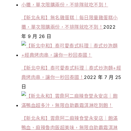
【新北永和】無名雞蛋糕｜每日限量雞蛋糕小
攤，單次限購兩份，不排隊就吃不到！
2022
年 9 月 26 日
【新北中和】泰可愛泰式料理｜泰式炒泡麵+經
典烤肉串，讓你一秒回泰國！
2022 年 7 月 25
日
【新北永和】雲鼎阿二麻辣食堂永安店｜飽滿
鴨血、麻辣魯肉飯超美味，無限自助霸霜淇淋