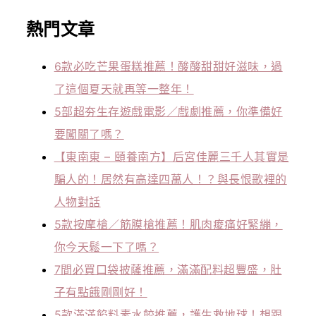
熱門文章
6款必吃芒果蛋糕推薦！酸酸甜甜好滋味，過
了這個夏天就再等一整年！
5部超夯生存遊戲電影／戲劇推薦，你準備好
要闖關了嗎？
【東南東 – 頤養南方】后宮佳麗三千人其實是
騙人的！居然有高達四萬人！？與長恨歌裡的
人物對話
5款按摩槍／筋膜槍推薦！肌肉痠痛好緊繃，
你今天鬆一下了嗎？
7間必買口袋披薩推薦，滿滿配料超豐盛，肚
子有點餓剛剛好！
5款滿滿餡料素水餃推薦，護生救地球！想跟