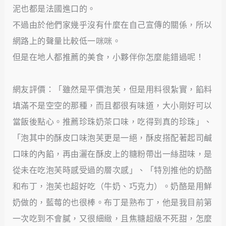
泥也都是法國進口的。
不過由於他們家幾乎沒有什麼在自己宣傳的關係，所以
網路上的聲量比較低一咪咪。
但是在地人都推薦的美食，小夥伴你怎麼能錯過呢！
網友評價：「雖然是平價泡芙，但是用料很紮實，餡料
填滿不是空空的那種，而且都很有味道，大小剛好可以
當飯後點心。推薦珍珠奶茶口味，吃得到真的珍珠」、
「泡其中的酥皮口味泡芙更是一絕，酥皮搭配著起司鹹
口味的內餡，再由灑在酥皮上的糖粉帶出一絲甜味，是
從未在吃泡芙時感受過的層次感」、「特別推他的奶酪
和布丁，泡芙也超好吃（牛奶、巧克力）。奶酪是用鮮
奶做的，藍莓的也很棒。布丁是熟布丁，他是我目前第
一次吃到不會膩，又很細緻，且焦糖超級不死甜，怎麼