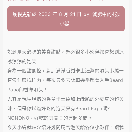
最後更新於 2023 年 8 月 21 日 by
減肥中的4號
小編
說到夏天必吃的美食甜點，想必很多小夥伴都會想到冰
冰涼涼的泡芙！
身為一個甜食控，對那滿滿香甜卡士達醬的泡芙小編一
直沒什麼抵抗力，每次只要去北車幾乎都會入手Beard
Papa的香草泡芙！
尤其是現場現擠的香草卡士達加上酥脆的外皮真的超美
味，但是你以為好吃的泡芙只有Beard Papa嗎?
NONONO，好吃的其實真的有超多間。
今天小編就來介紹好幾間厲害泡芙給各位小夥伴，讓我