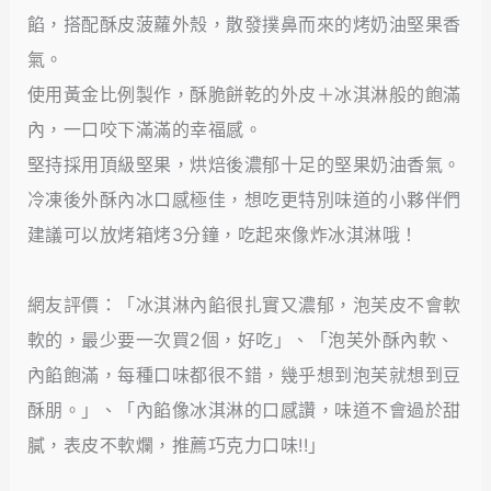
餡，搭配酥皮菠蘿外殼，散發撲鼻而來的烤奶油堅果香
氣。
使用黃金比例製作，酥脆餅乾的外皮＋冰淇淋般的飽滿
內，一口咬下滿滿的幸福感。
堅持採用頂級堅果，烘焙後濃郁十足的堅果奶油香氣。
冷凍後外酥內冰口感極佳，想吃更特別味道的小夥伴們
建議可以放烤箱烤3分鐘，吃起來像炸冰淇淋哦！
網友評價：「冰淇淋內餡很扎實又濃郁，泡芙皮不會軟
軟的，最少要一次買2個，好吃」、「泡芙外酥內軟、
內餡飽滿，每種口味都很不錯，幾乎想到泡芙就想到豆
酥朋。」、「內餡像冰淇淋的口感讚，味道不會過於甜
膩，表皮不軟爛，推薦巧克力口味!!」