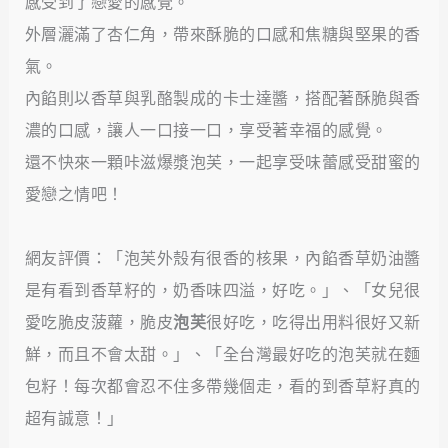
感受到了戀愛的感覺。
外層灑滿了杏仁角，帶來酥脆的口感和焦糖與堅果的香
氣。
內餡則以香草與乳酪製成的卡士達醬，搭配著酥脆與香
濃的口感，讓人一口接一口，享受著幸福的感覺。
還不快來一顆咔滋爆漿泡芙，一起享受味蕾感受甜蜜的
愛戀之情吧！
網友評價：「泡芙外殼有很香的核果，內餡香草奶油醬
是有看到香草籽的，奶香味四溢，好吃。」、「女兒很
愛吃脆皮菠蘿，脆皮
泡芙
很好吃，吃得出用料很好又新
鮮，而且不會太甜。」、「全台灣最好吃的泡芙就在麵
包籽！每次都會忍不住多帶幾個走，看的到香草籽真的
超有誠意！」