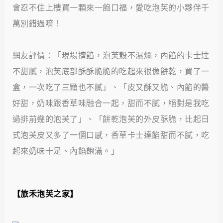
會忍不住上樓買一顆來一飽口福，愛吃泡芙的小夥伴千
萬別錯過唷！
網友評價：「現場擠餡，泡芙殼不濕爛，內餡的卡士達
不甜膩，泡芙底部酥酥脆脆的吃起來很像餅乾，買了一
盒，一次吃了三顆也不膩」、「皮又酥又脆、內餡的醬
好甜，奶味跟香草味融合一起，甜而不膩，絕對是我吃
過排前幾的泡芙了」、「餅乾泡芙的外皮酥脆，比起日
式泡芙皮又多了一個口感，香草卡士達餡甜而不膩，吃
起來奶味十足、內餡飽滿。」
【
旅禾泡芙之家
】