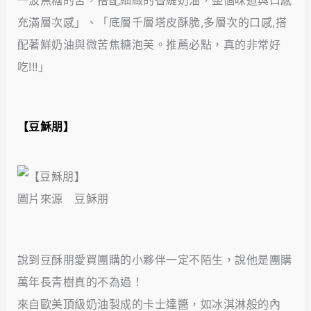
一波焦糖的苦，搭配細緻的香緹奶油，整個味道與口感
充滿層次感」、「底層千層塔皮酥脆,多層次的口感,搭
配著鮮奶油與微苦焦糖泡芙。推薦必點，真的非常好
吃!!!」
【
豆穌朋
】
圖片來源 豆穌朋
說到豆酥朋愛買團購的小夥伴一定不陌生，說他是團購
萬年長青樹真的不為過！
來自歐美頂級奶油製成的卡士達醬，如冰淇淋般的內