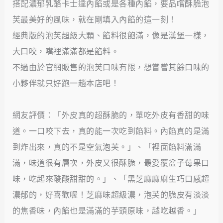
搭配濃郁乳酪卡士達內餡或是各種內餡，要品嚐酥脆泡
芙最美好的風味，就在剛填入內餡的這一刻！
經典版的泡芙超級大顆、餡料很飽滿，像是漢堡一樣，
大口咬，嘴裡滿滿都是餡料。
不過由於官網販售的泡芙口味有限​，想嘗嘗其餘口味的
小夥伴就只好跑一趟本店吧！
網友評價：「外皮真的超酥脆的，單吃外皮有香甜的味
道。一口咬下去，真的能一次吃到餡料。內餡真的是滿
到炸出來，真的不是空氣泡芙。」、「裡面餡料滿滿
滿，味道很有層次，外皮又很酥脆，最愛覆盆子莓果口
味，吃起來酸酸甜甜的。」、「黑芝麻麻麻生巧口感超
濃郁的，好喜歡喔！芝麻味超級濃，泡芙的脆皮有淡淡
的焦香味，內餡也是滿滿的芋頭原味，越吃越香。」