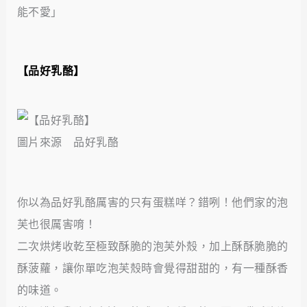
能不愛」
【品好乳酪】
圖片來源 品好乳酪
你以為品好乳酪厲害的只有蛋糕咩？錯咧！他們家的泡
芙也很厲害唷！
二次烘烤收乾至極致酥脆的泡芙外殼，加上酥酥脆脆的
酥菠蘿，讓你單吃泡芙殼時會覺得甜甜的，有一種酥香
的味道。