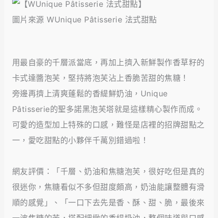
圖片來源 WUnique Pâtisserie 法式甜點
用最自豪的千層派當底，再加上擠入新鮮製作香草籽的
卡式達醬泡芙，堅持將泡芙沾上香脆苦甜的焦糖！
旁邊再擠上清爽蓬鬆的香緹鮮奶油，Unique
Pâtisserie的聖多諾黑泡芙塔就是這樣精心製作而成。
可愛的造型加上特殊的口感，難怪是店裡的招牌甜點之
一，愛吃甜點的小夥伴千萬別錯過啦！
網友評價：「千層、奶油和焦糖泡芙，很好吃但是真的
很迷你，焦糖看似不多但甜度頗高，奶油能讓整體有滑
順的感覺」、「一口下去先是香、酥、甜、脆，最後來