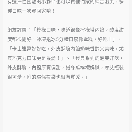
有選擇性困難的小夥伴也可以買他們家的綜合泡芙，多
種口味一次買回家唷！
網友評價：「檸檬口味，味道很像檸檬塔內餡，酸度甜
度都很剛好，冷凍退冰5分鐘口感像雪糕，好吃！」、
「卡士達醬好好吃，外皮酥脆內餡奶味香醇又美味，尤
其巧克力口味更是最愛！」、「經典系列的泡芙好吃，
外皮酥脆，
內餡
厚實偏甜，搭冬瓜檸檬解膩，摩艾瓶裝
很可愛，附的環保提袋也很有質感。」