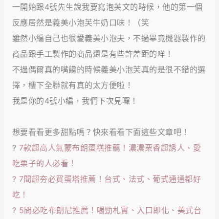
一開始跟4號先生說我要寫泡芙文的時候，他的第一個
反應居然是義美小泡芙牛奶口味！（笑
雖然小編自己也很愛義美小泡夫，不過畢竟機器製作的
商品跟手工製作的商品還是有些許差距的咩！
不過偶爾真的嘴饞的時候義美小泡芙真的是很不錯的選
擇，樓下全聯就有真的太方便啦！
我是你的4號小編，我們下次見囉！
想要看看更多甜點嗎？快來看看下面這些文章吧！
?
7款超高人氣蒙布朗蛋糕推薦！濃濃栗香超誘人、愛
吃栗子的人必看！
?
7間超夯必買蛋塔推薦！台式、法式、葡式通通都好
吃！
? 5間必吃布朗尼推薦！嚼勁札實、入口即化、美式台