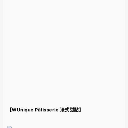
【
WUnique Pâtisserie 法式甜點
】