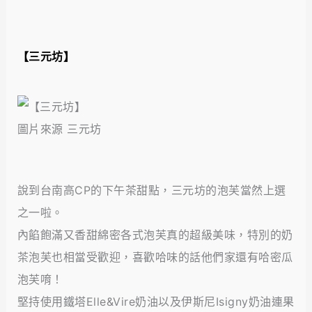
【
三元坊
】
圖片來源 三元坊
說到台南高CP的下午茶甜點，三元坊的泡芙當然上選
之一啦。
內餡飽滿又香甜綿密各式泡芙真的超級美味，特別的奶
茶泡芙也相當受歡迎，喜歡哈味的話他們家還有哈密瓜
泡芙唷！
堅持使用鐵塔Elle&Vire奶油以及伊斯尼Isigny奶油連果