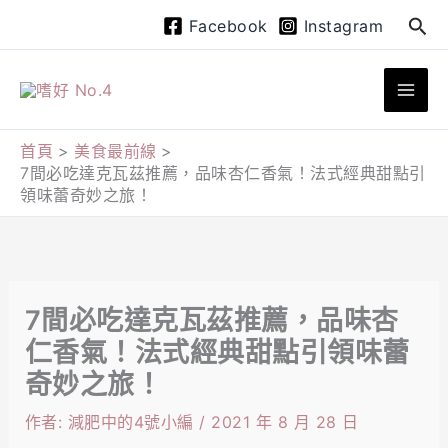
跳
搜
Facebook
Instagram
至
尋
主
要
內
首頁
美食最前線
7間必吃達克瓦茲推薦，品味杏仁香氣！法式經典甜點引
容
領味蕾奇妙之旅！
7間必吃達克瓦茲推薦，品味杏
仁香氣！法式經典甜點引領味蕾
奇妙之旅！
作者:
減肥中的4號小編
/
2021 年 8 月 28 日