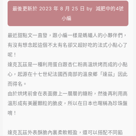
最後更新於 2023 年 8 月 25 日 by
減肥中的4號
小編
最近甜點文一直發，跟小編一樣是螞蟻人的小夥伴們，
有沒有想念起這個不太有名卻又超好吃的法式小點心了
呢！
達克瓦茲是一種利用蛋白跟杏仁粉高溫烘烤而成的小點
心，起源在十七世紀法國西南部的溫泉鄉「達茲」因此
而得名。
由於烘烤前會在表面撒上一層層的糖粉，然後再利用高
溫形成有美麗顆粒的脆皮，所以在日本也暱稱為珍珠盤
唷！
達克瓦茲外表酥脆內裏柔軟輕盈，還可以搭配不同餡