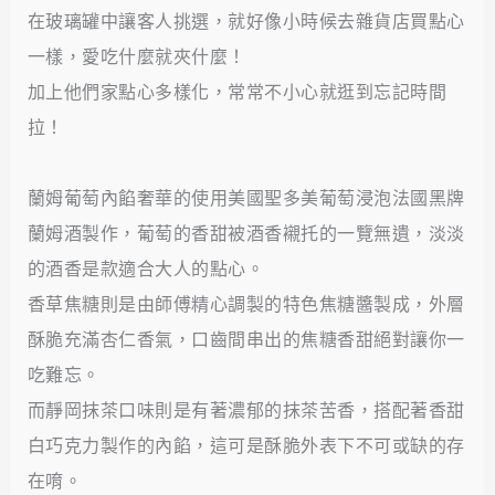
在玻璃罐中讓客人挑選，就好像小時候去雜貨店買點心
一樣，愛吃什麼就夾什麼！
加上他們家點心多樣化，常常不小心就逛到忘記時間
拉！
蘭姆葡萄內餡奢華的使用美國聖多美葡萄浸泡法國黑牌
蘭姆酒製作，葡萄的香甜被酒香襯托的一覽無遺，淡淡
的酒香是款適合大人的點心。
香草焦糖則是由師傅精心調製的特色焦糖醬製成，外層
酥脆充滿杏仁香氣，口齒間串出的焦糖香甜絕對讓你一
吃難忘。
而靜岡抹茶口味則是有著濃郁的抹茶苦香，搭配著香甜
白巧克力製作的內餡，這可是酥脆外表下不可或缺的存
在唷。