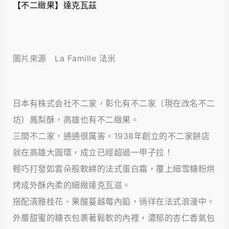
【不二緻果】達克瓦茲
圖片來源 La Famille 法米
日本有株式会社不二家，彰化有不二家（現在改名不二
坊）鳳梨酥，高雄也有不二緻果。
三間不二家，通通很厲害。1938年創立的不二家餅店
就在高雄大圓環，成立已經超過一甲子拉！
輕巧打發如雲朵般軟綿的法式蛋白霜，覆上細雪糖粉烘
烤成外酥內柔的細緻達克瓦滋。
搭配清雅桂花、果酸蔓越莓內餡，徜徉在法式浪漫中。
外層甜蜜的糖衣包裹著鬆軟的內裡，濃郁的杏仁香氣包