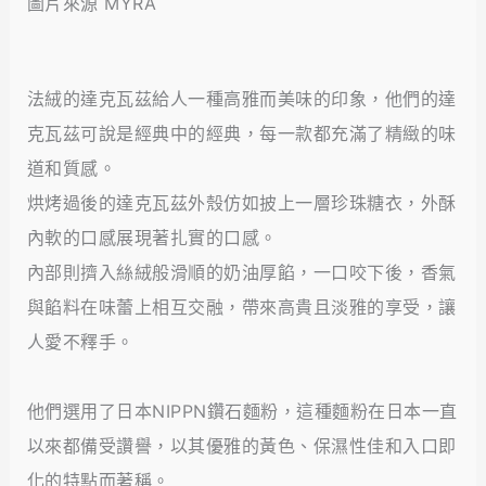
圖片來源 MYRA
法絨的達克瓦茲給人一種高雅而美味的印象，他們的達
克瓦茲可說是經典中的經典，每一款都充滿了精緻的味
道和質感。
烘烤過後的達克瓦茲外殼仿如披上一層珍珠糖衣，外酥
內軟的口感展現著扎實的口感。
內部則擠入絲絨般滑順的奶油厚餡，一口咬下後，香氣
與餡料在味蕾上相互交融，帶來高貴且淡雅的享受，讓
人愛不釋手。
他們選用了日本NIPPN鑽石麵粉，這種麵粉在日本一直
以來都備受讚譽，以其優雅的黃色、保濕性佳和入口即
化的特點而著稱。