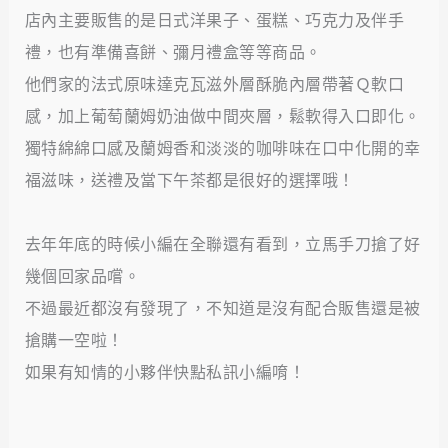
店內主要販售的是日式洋果子、蛋糕、巧克力及伴手
禮，也有準備喜餅、彌月禮盒等等商品。
他們家的法式原味達克瓦滋外層酥脆內層帶著Ｑ軟口
感，加上葡萄蘭姆奶油做中間夾層，鬆軟得入口即化。
獨特綿綿口感及蘭姆香和淡淡的咖啡味在口中化開的幸
福滋味，送禮及當下午茶都是很好的選擇哦！
去年年底的時候小編在全聯還有看到，立馬手刀搶了好
幾個回家品嚐。
不過最近都沒有發現了，不知道是沒有配合販售還是被
搶購一空啦！
如果有知情的小夥伴快點私訊小編唷！