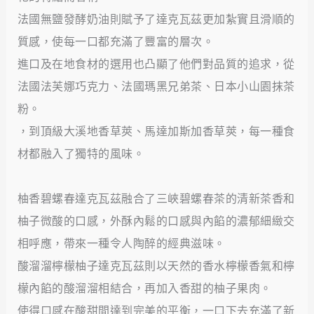
法國無鹽發酵奶油則賦予了達克瓦茲更加紮實且滑順的
質感，使每一口都充滿了豐富的層次。
進口及在地食材的選用也凸顯了他們對品質的追求，從
法國法芙娜巧克力、法國瑪黑兄弟茶、日本小山園抹茶
粉。
，到頂級大溪地香草莢、馬達加斯加香草莢，每一種食
材都融入了獨特的風味。
柚香碧螺春達克瓦茲融合了三峽碧螺春茶的清新茶香和
柚子微酸的口感，外酥內鬆的口感與內餡的濃郁細緻交
相呼應，帶來一種令人陶醉的經典滋味。
酸溜溜檸檬柚子達克瓦茲則以天然的香水檸檬香氣和檸
檬內餡的酸溜溜相結合，再加入香甜的柚子果肉。
使得口感在酸甜間達到完美的平衡，一口下去充滿了新