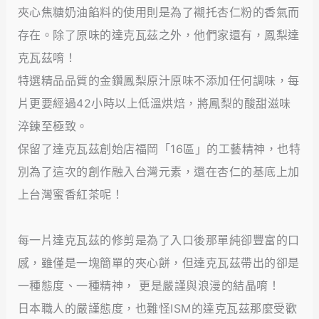
夾心焦糖奶油餡料的使用則是為了襯托杏仁粉的香氣而
存在。除了原味的達克瓦茲之外，他們家還有，鳳梨達
克瓦茲唷！
特選精品品質的金鑽鳳梨原汁原味不添加任何調味，每
片更要經過42小時以上低溫烘焙，將鳳梨的酸甜滋味
淬鍊至極致。
保留了達克瓦茲創始店福岡「16區」的工藝精神，也特
別為了這次的創作融入台灣元素，還在杏仁的基底上加
上台灣蜜香紅茶呢！
每一片達克瓦茲的修剪是為了入口後那單純卻豐富的口
感，雖僅是一塊簡單的夾心餅，但達克瓦茲帶出的卻是
一種態度、一種精神， 更是嚴謹與浪漫的結晶唷！
日本職人的嚴謹態度，也難怪ISM的達克瓦茲那麼受歡