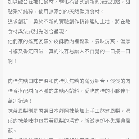
加以融合在地化食材，轉化為各式創新的法式甜點，甜
點秉持純粹，使用無添加的天然健康食材。
追求創新，勇於革新的實驗創作精神連結土地，將在地
食材與法式甜點融合呈現。
他們家的達克瓦茲外皮酥脆內裡鬆軟，氣味清爽、濃厚
甘醇又香氣四溢，真的很容易讓人不自覺的一口接一口
啊！
肉桂焦糖口味是溫和肉桂與焦糖的滿分組合，淡淡的肉
桂香搭配甜而不膩的焦糖內餡料，愛吃肉桂的小夥伴千
萬別錯過！
抹茶鳳梨則是嚴選日本靜岡抹茶加上手工熬煮鳳梨，濃
郁的抹茶味中包裹著鳳梨的清香，新滋味卻不失經典風
範。