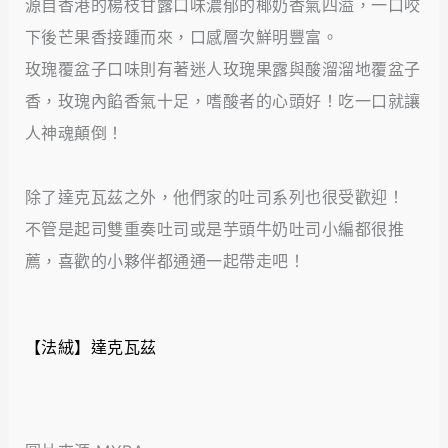
源自香港的楊枝甘露口味濃郁的椰奶香氣四溢，一口咬
下後芒果香接踵而來，口感層次鮮明豐富。
玫瑰覆盆子口味則有著迷人玫瑰果露與酸溜溜地覆盆子
香，玫瑰內餡香氣十足，嗜酸者的心頭好！吃一口就讓
人神魂顛倒！
除了達克瓦茲之外，他們家的吐司系列也很受歡迎！
不管是起司雙重奏吐司或是芋頭牛奶吐司小編都很推
薦，喜歡的小夥伴都通通一起帶走吧！
【法絨】達克瓦茲