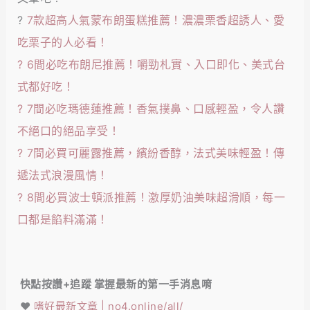
?
7款超高人氣蒙布朗蛋糕推薦！濃濃栗香超誘人、愛
吃栗子的人必看！
?
6間必吃布朗尼推薦！嚼勁札實、入口即化、美式台
式都好吃！
?
7間必吃瑪德蓮推薦！香氣撲鼻、口感輕盈，令人讚
不絕口的絕品享受！
?
7間必買可麗露推薦，繽紛香醇，法式美味輕盈！傳
遞法式浪漫風情！
?
8間必買波士頓派推薦！激厚奶油美味超滑順，每一
口都是餡料滿滿！
快點按讚+追蹤 掌握最新的第一手消息唷
❤️
嗜好最新文章 | no4.online/all/