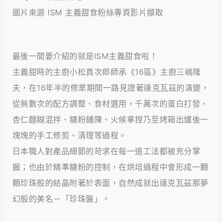
圖片來源 ISM 主義甜食粉絲專頁影片擷取
最後一間要介紹的就是ISM主義甜食啦！
主義甜時的主廚小松真次郎師承《16區》主廚三嶋隆
夫，在16年半的修業期間一路見證著達克瓦茲的演變，
從無數次的配方調整、食材選用，千萬次的蛋白打發、
杏仁麵糊混拌、糖粉鋪陳、火候拿捏乃至烤箱出爐後一
塊塊的手工修剪、清理等過程。
日本職人對產品細節的苛求在每一道工法都被充分掌
握；也由於精準糖粉的控制，在烘培過程中會形成一顆
顆珍珠般的結晶附著於表面，自然成就出達克瓦茲那夢
幻般的美名－「珍珠盤」。