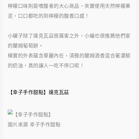
檸檬口味則是嗜酸者的大心商品，夾層使用天然檸檬果
泥，口口都吃的到檸檬的酸香口感！
小罐子除了達克瓦茲很厲害之外，小編也很推薦他們家
的蘭姆葡萄餅。
樸實的外表蘊含華麗內在，清雅的蘭姆酒香混合著濃郁
的奶油，真的讓人一吃不停口呢！
【幸子手作甜點】達克瓦茲
圖片來源 幸子手作甜點