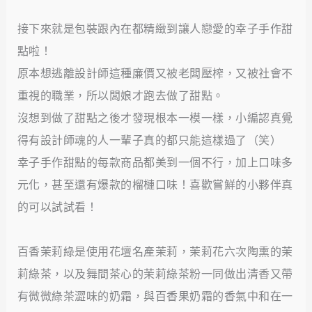
接下來就是包裝跟內在都精緻到讓人戀愛的幸子手作甜
點啦！
原本想逃離設計師這種廉價又被老闆壓榨，又被社會不
重視的職業，所以闆娘才跑去做了甜點。
沒想到做了甜點之後才發現根本一模一樣，小編認真覺
得有設計師魂的人一輩子真的都只能這樣過了（笑）
幸子手作甜點的每款商品都美到一個不行，加上口味多
元化，甚至還有爆款的榴槤口味！喜歡嘗鮮的小夥伴真
的可以試試看！
百香茉莉綠是使用花壇名產茉莉，茉莉花六次陶熏的茉
莉綠茶，以及舞間茶心的茉莉綠茶粉一同做出清香又帶
有微微綠茶澀味的奶霜，與百香果奶霜的香氣中和在一