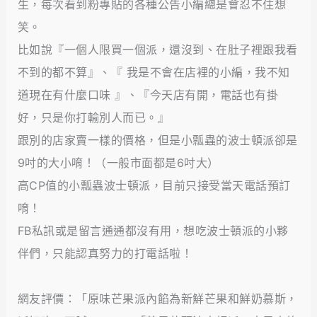
生，每次看到粉專貼的各種公告小編總是會忍不住想
笑。
比如說『一個人限買一個派，還沒到、在肚子裡跟我看
不到的都不算』、『 我是不會在店裡的小編，我不知
道現在有什麼口味 』、『今天店有開，電話也有掛
好，只是你打輸別人而已。』
跟別的店家賣一樣的價格，但是小瓢蟲的波士頓派卻是
9吋的大小唷！（一般市面都是6吋大）
高CP值的小瓢蟲波士頓派，目前只接受當天電話預訂
唷！
FB私訊或是留言通通都沒有用，想吃波士頓派的小夥
伴們，只能認真努力的打電話啦！
網友評價：「原味芒果派內餡為新鮮芒果和鮮奶慕斯，