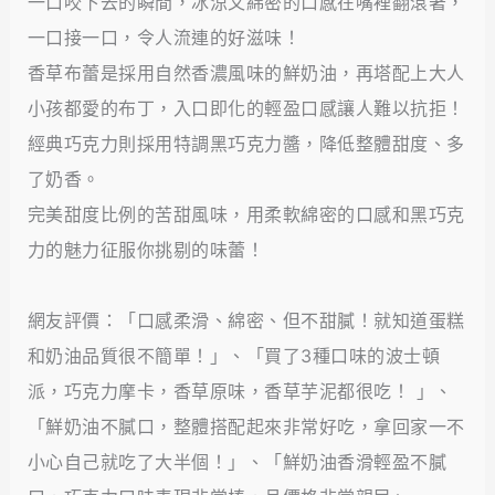
一口咬下去的瞬間，冰涼又綿密的口感在嘴裡翻滾著，
一口接一口，令人流連的好滋味！
香草布蕾是採用自然香濃風味的鮮奶油，再塔配上大人
小孩都愛的布丁，入口即化的輕盈口感讓人難以抗拒！
經典巧克力則採用特調黑巧克力醬，降低整體甜度、多
了奶香。
完美甜度比例的苦甜風味，用柔軟綿密的口感和黑巧克
力的魅力征服你挑剔的味蕾！
網友評價：「口感柔滑、綿密、但不甜膩！就知道蛋糕
和奶油品質很不簡單！」、「買了3種口味的波士頓
派，巧克力摩卡，香草原味，香草芋泥都很吃！ 」、
「鮮奶油不膩口，整體搭配起來非常好吃，拿回家一不
小心自己就吃了大半個！」、「鮮奶油香滑輕盈不膩