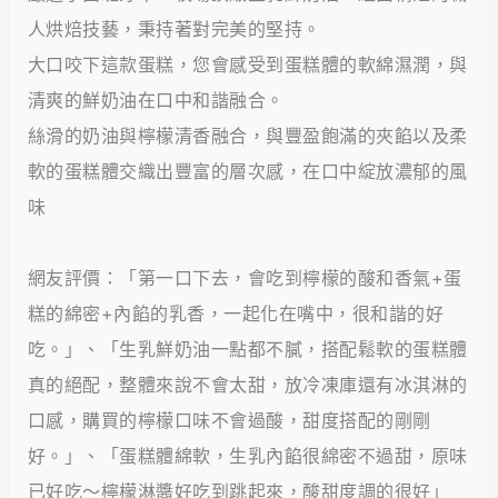
人烘焙技藝，秉持著對完美的堅持。
大口咬下這款蛋糕，您會感受到蛋糕體的軟綿濕潤，與
清爽的鮮奶油在口中和諧融合。
絲滑的奶油與檸檬清香融合，與豐盈飽滿的夾餡以及柔
軟的蛋糕體交織出豐富的層次感，在口中綻放濃郁的風
味
網友評價：「第一口下去，會吃到檸檬的酸和香氣+蛋
糕的綿密+內餡的乳香，一起化在嘴中，很和諧的好
吃。」、「生乳鮮奶油一點都不膩，搭配鬆軟的蛋糕體
真的絕配，整體來說不會太甜，放冷凍庫還有冰淇淋的
口感，購買的檸檬口味不會過酸，甜度搭配的剛剛
好。」、「蛋糕體綿軟，生乳內餡很綿密不過甜，原味
已好吃～檸檬淋醬好吃到跳起來，酸甜度調的很好」