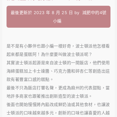
最後更新於 2023 年 8 月 25 日 by
減肥中的4號
小編
是不是有小夥伴也跟小編一樣好奇，波士頓派他怎樣看
起來都是蛋糕阿！為什麼要叫做波士頓派呢？
其實波士頓派起源是來自波士頓的一間飯店，他們使用
海綿蛋糕加上卡士達醬、巧克力醬和碎杏仁等創造出這
款有著豐富口感的糕點。
最後不只為飯店打響名聲，更成為麻州的代表甜點，當
地許多商家也跟著推出創新造型的波士頓派。
後面也開始慢慢將內餡改成鮮奶油或其他食材，也讓波
士頓派的口味越來越多元，創新的口味也讓喜愛的人越