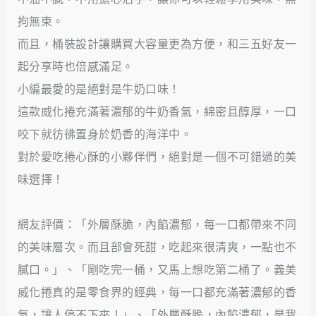
拘無束。
而且，桶裝設計讓購買大容量更為方便，和三五好友一
起分享時也倍感滿足。
小編最愛的是絕對是牛奶口味！
這款威化捲充滿著濃郁的牛奶香氣，綿密且醇厚，一口
咬下就彷彿置身於奶香的海洋中。
對於愛吃捲心酥的小夥伴們，絕對是一個不可錯過的美
味選擇！
網友評價：「外層酥脆，內餡濃郁，每一口都帶來不同
的美味層次。而且部會死甜，吃起來很清爽，一點也不
膩口。」、「剛吃完一桶，又馬上想吃第二桶了。義美
威化捲真的是零食界的經典，每一口都充滿著濃郁的香
氣，讓人停不下來！」、「外層酥脆，內餡濃郁，是我