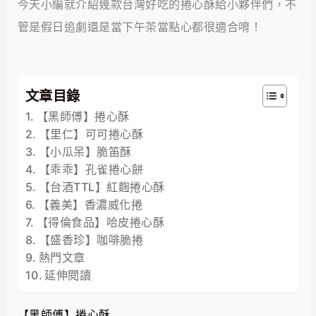
今天小編就介紹幾款台灣好吃的捲心酥給小夥伴們，不
管是假日追劇還是當下午茶當點心都很適合唷！
文章目錄
【黑師傅】捲心酥
【里仁】可可捲心酥
【小瓜呆】脆笛酥
【乖乖】孔雀捲心餅
【台酒TTL】紅麴捲心酥
【義美】香濃威化捲
【得倫食品】哈皮捲心酥
【盛香珍】咖啡脆捲
熱門文章
延伸閱讀
【黑師傅】捲心酥