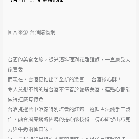
【台酒TTL】紅麴捲心酥
圖片來源 台酒購物網
台酒的美食之旅，從米酒料理到花雕雞麵，一直廣受大
家喜愛。
而現在，台酒更推出了全新的驚喜──台酒捲心酥！
令人意想不到的是台酒不僅善於釀造美酒，連點心都能
做得這麼有特色！
台酒挑選台中酒廠特別培養的紅麴，遵循古法純手工製
作，融合風靡網路團購的捲心酥技術，精心研發出巧克
力與牛奶兩種口味。