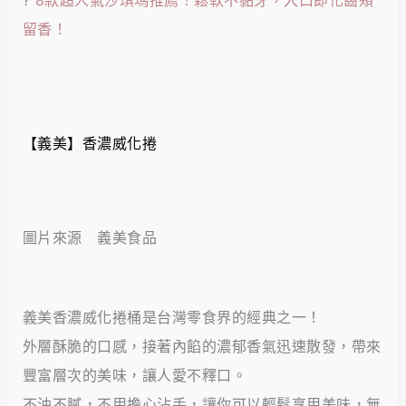
?
8款超人氣沙琪瑪推薦！鬆軟不黏牙，入口即化齒頰
留香！
【義美】香濃威化捲
圖片來源 義美食品
義美香濃威化捲桶是台灣零食界的經典之一！
外層酥脆的口感，接著內餡的濃郁香氣迅速散發，帶來
豐富層次的美味，讓人愛不釋口。
不油不膩，不用擔心沾手，讓你可以輕鬆享用美味，無