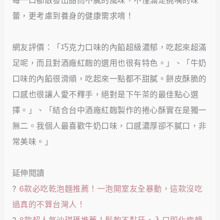
每一口都散發出甜而不膩的風味，不僅滿足挑嘴的味
蕾，更考慮到養身的健康需求唷！
網友評價：「巧克力口味的內餡超級濃郁，吃起來超滿
足呢，而且對酒廠紅麴的選用也很有特色。」、「牛奶
口味的內餡很滑順，吃起來一點都不甜膩。餅皮酥脆的
口感也很讓人愛不釋手，絕對是下午茶的最佳點心選
擇。」、「結合台中酒廠紅麴製作的捲心酥實在是獨一
無二。我個人最喜歡牛奶口味，口感濃厚卻不膩口，非
常美味。」
延伸閱讀
?
6款必吃乾泡麵推薦！一泡開室友全暴動，這款沒吃
過真的不算台灣人！