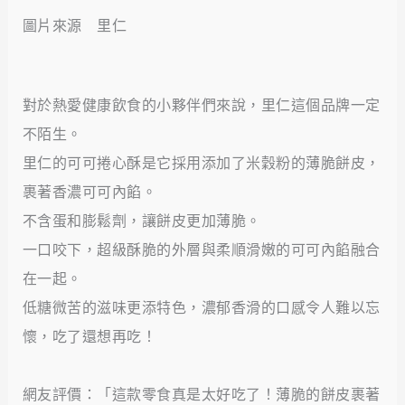
圖片來源 里仁
對於熱愛健康飲食的小夥伴們來說，里仁這個品牌一定
不陌生。
里仁的可可捲心酥是它採用添加了米穀粉的薄脆餅皮，
裹著香濃可可內餡。
不含蛋和膨鬆劑，讓餅皮更加薄脆。
一口咬下，超級酥脆的外層與柔順滑嫩的可可內餡融合
在一起。
低糖微苦的滋味更添特色，濃郁香滑的口感令人難以忘
懷，吃了還想再吃！
網友評價：「這款零食真是太好吃了！薄脆的餅皮裹著