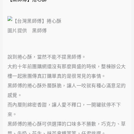
圖片提供 黑師傅
說到捲心酥，當然不能不提黑師傅。
大約十年前團購網還沒有那麼興盛的時候，整棟辦公大
樓一起揪團傳真訂購單真的是很常見的事情。
黑師傅的捲心酥外層酥脆，讓人一咬就有種心滿意足的
感覺。
而內層則綿密香甜，讓人愛不釋口，一開罐就停不下
來。
黑師傅的捲心酥可供選擇的口味多不勝數，巧克力、草
莓、牛奶、花生、抹茶拿鐵等等，任君挑選。