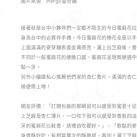
圖片來源 ihergo愛合購
接著就是台中小夥伴們一定都不陌生的今日蜜麻花拉
身為台中的必買伴手禮，今日蜜麻花的捲花全是以手
上面滿滿的麥芽糖表面金黃透亮，灑上白芝麻後，香
不同於一般蜜麻花的硬脆口感，蜜麻花呈現軟硬適中
黏～牙。
另外小編還私心推薦他們家的杏仁香片，滿滿的杏仁
順便帶上唷！
網友評價：「打開包裝的那瞬就可以感受到蜜意十足
上芝麻及杏仁薄片，一口咬下就可以感受到香氣四溢
牙的蜜麻花比較香，送禮自吃都好。」、「軟黏的麥
身香酥好吃，有相當層次的酥脆感，再加上灑了芝麻