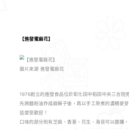
【
進發蜜麻花
】
圖片來源 進發蜜麻花
1976創立的進發食品位於彰化田中稻田中央三合
先將麵粉油炸成麻辮子後，再以手工熬煮的濃稠麥芽
這麼受歡迎！
口味的部分則有芝麻、香蔥、花生、海苔可以選購，