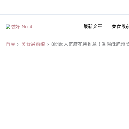
跳
至
主
最新文章
美食最
要
內
首頁
美食最前線
8間超人氣麻花捲推薦！香濃酥脆超
容