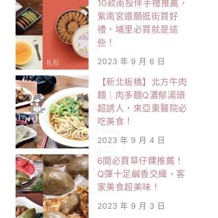
10款南投伴手禮推薦，
紫南宮還願逛街買好
禮，埔里必買就是這
些！
2023 年 9 月 6 日
【新北板橋】北方牛肉
麵｜肉多麵Q濃郁湯頭
超誘人，來亞東醫院必
吃美食！
2023 年 9 月 4 日
6間必買草仔粿推薦！
Q彈十足鹹香交織，客
家美食超美味！
2023 年 9 月 3 日