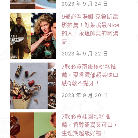
2023 年 9 月 24 日
9部必看湯姆·克魯斯電
影推薦！好萊塢最Nice
的人，永遠帥氣的阿湯
哥！
2023 年 9 月 22 日
7款必買南棗核桃糕推
薦，棗香濃郁超美味口
感Q軟不黏牙！
2023 年 9 月 20 日
7款必買桂圓蛋糕推
薦，香醇溫潤又可口，
生理期超級好物！