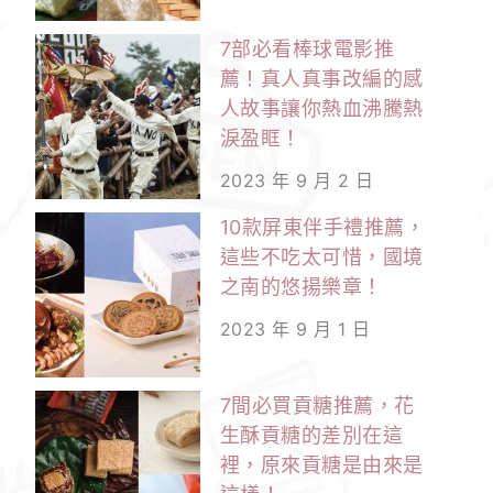
7部必看棒球電影推
薦！真人真事改編的感
人故事讓你熱血沸騰熱
淚盈眶！
2023 年 9 月 2 日
10款屏東伴手禮推薦，
這些不吃太可惜，國境
之南的悠揚樂章！
2023 年 9 月 1 日
7間必買貢糖推薦，花
生酥貢糖的差別在這
裡，原來貢糖是由來是