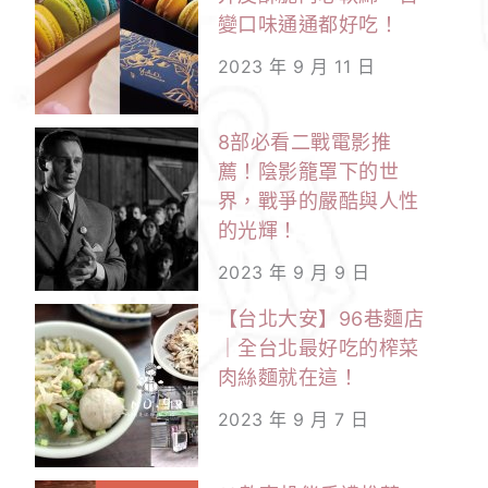
變口味通通都好吃！
2023 年 9 月 11 日
8部必看二戰電影推
薦！陰影籠罩下的世
界，戰爭的嚴酷與人性
的光輝！
2023 年 9 月 9 日
【台北大安】96巷麵店
｜全台北最好吃的榨菜
肉絲麵就在這！
2023 年 9 月 7 日