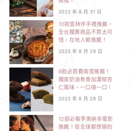
這樣！
2023 年 8 月 31 日
10款雲林伴手禮推薦，
全台獨賣商品不買太可
惜，在地人都推薦！
2023 年 8 月 29 日
6款必買費南雪推薦！
獨家奶油焦香加濃郁杏
仁風味，一口接一口！
2023 年 8 月 28 日
12部必看李奧納多電影
推薦！從全球都想嫁的