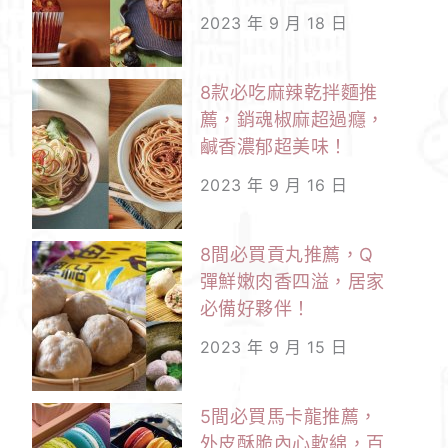
2023 年 9 月 18 日
8款必吃麻辣乾拌麵推
薦，銷魂椒麻超過癮，
鹹香濃郁超美味！
2023 年 9 月 16 日
8間必買貢丸推薦，Q
彈鮮嫩肉香四溢，居家
必備好夥伴！
2023 年 9 月 15 日
5間必買馬卡龍推薦，
外皮酥脆內心軟綿，百