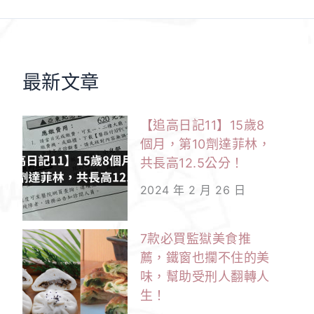
最新文章
【追高日記11】15歲8
個月，第10劑達菲林，
共長高12.5公分！
2024 年 2 月 26 日
7款必買監獄美食推
薦，鐵窗也攔不住的美
味，幫助受刑人翻轉人
生！