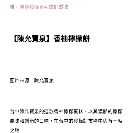
雅，淡淡檸檬香初戀好滋味！
【陳允寶泉】香柚檸檬餅
圖片來源 陳允寶泉
台中陳允寶泉的這款香柚檸檬蛋糕，以其濃郁的檸檬
風味和創新的口味，在台中的檸檬餅市場中佔有一席
之地！