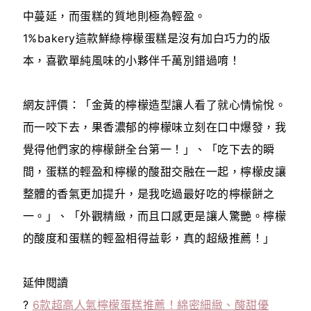
中蔓延，而蛋糕的質地則極為輕盈。
1%bakery這款鮮綠檸檬蛋糕是沒有加白巧力的版
本，喜歡單純風味的小夥伴千萬別錯過唷！
網友評價：「金黃的檸檬造型讓人看了就心情愉悅。
而一咬下去，果香濃郁的檸檬味立刻在口中爆發，我
覺得他們家的檸檬餅全台第一！」、「吃下去的瞬
間，蛋糕的輕盈和檸檬的酸甜交融在一起，檸檬皮讓
整體的香氣更加提升，是我吃過最好吃的檸檬餅之
一。」、「外觀精緻，而且口感更是讓人驚艷。檸檬
的酸度和蛋糕的輕盈相得益彰，真的超級推薦！」
延伸閱讀
?
6款超高人氣檸檬蛋糕推薦！綿密細緻、酸甜優