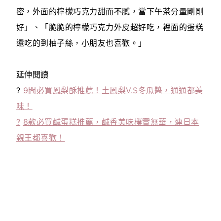
密，外面的檸檬巧克力甜而不膩，當下午茶分量剛剛
好」、「脆脆的檸檬巧克力外皮超好吃，裡面的蛋糕
還吃的到柚子絲，小朋友也喜歡。」
延伸閱讀
?
9間必買鳳梨酥推薦！土鳳梨V.S冬瓜醬，通通都美
味！
?
8款必買鹹蛋糕推薦，鹹香美味樸實無華，連日本
親王都喜歡！