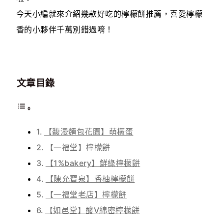
今天小編就來介紹幾款好吃的檸檬餅推薦，喜愛檸檬
香的小夥伴千萬別錯過唷！
文章目錄
【馥漫麵包花園】萌檬蛋
【一福堂】檸檬餅
【1%bakery】鮮綠檸檬餅
【陳允寶泉】香柚檸檬餅
【一福堂老店】檸檬餅
【如邑堂】酸V綿密檸檬餅