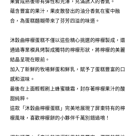
果實成熟後帶有彈性和光澤，充滿誘人的香氣。
蘊含豐富的果汁，果皮散發出的油分香氣在蜜中融
合，為蛋糕麵糊帶來了芬芳四溢的味道。
沐穀曲檸檬蛋糕不僅以這些精心挑選的檸檬製成，還
通過專業模具烤製成獨特的檸檬形狀，將檸檬的美麗
結晶呈現在眼前。
加入了新鮮的牧場鮮蛋和鮮乳，賦予了蛋糕豐富的口
感和滋味。
最後在上面輕輕刷上蜂蜜糖霜，封存著檸檬果汁的酸
甜純粹。
這款「沐穀曲檸檬蛋糕」完美地展現了屏東特有的檸
檬風味，喜歡檸檬餅的小夥伴千萬別錯過唷！